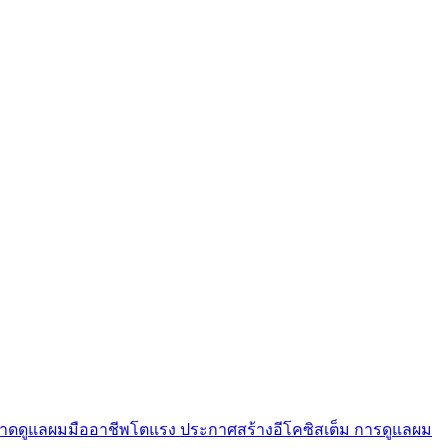
ดันตลาดดูแลผมมืออาชีพโตแรง ประกาศสร้างอีโคซิสเต็ม การดูแลผม