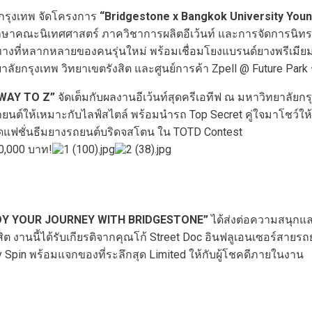
กรุงเทพ จัดโครงการ
“
Bridgestone x Bangkok University Youn
กศึกษาคณะนิเทศศาสตร์ ภาควิชาการผลิตอีเว้นท์ และการจัดการนิท
างที่หลากหลายของคนรุ่นใหม่ พร้อมเชื่อมโยงแบรนด์ยางพรีเมียมอ
กรุงเทพ วิทยาเขตรังสิต และศูนย์การค้า Zpell @ Future Park รั
WAY TO Z”
จัดเต็มกับผลงานอีเว้นท์สุดครีเอทีฟ ณ มหาวิทยาลัยกร
ต์ให้เหมาะกับไลฟ์สไตล์ พร้อมนำรถ Top Secret คู่ใจมาโชว์ให้ผ
วดแฟชั่นธีมยางรถยนต์บริดจสโตน ใน TOTD Contest
0,000 บาท!
OY YOUR JOURNEY WITH BRIDGESTONE”
ได้ส่งต่อความสนุกแล
ต งานนี้ได้รับเกียรติจากคุณโก้ Street Doc อินฟลูเอนเซอร์สายรถย
ky Spin พร้อมแจกของที่ระลึกสุด Limited ให้กับผู้โชคดีภายในงาน