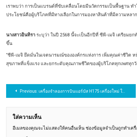
เราพบว่า การเป็นแบรนด์ที่ขับเคลื่อนโดยมีนวัตกรรมเป็นพื้นฐาน ท
ประโยชน์คือผู้บริโภคที่มีทางเลือกในการมองหาสินค้าที่มีความหล
นางสาวอินทิรา
ระบุว่า ในปี 2568 นี้จะเป็นอีกปีที่ ซีพี-เมจิ เตร
ขึ้น
“ซีพี-เมจิ ยึดมั่นในเจตนารมณ์ขององค์กรแห่งการ เพิ่มคุณค่าชีวิต ห
สุขภาพที่แข็งแรง และยกระดับคุณภาพชีวิตของผู้บริโภคทุกเพศทุกว
แนะแนว
Previous:
เครื่องจำลองการบินแอร์บัส H175 เครื่องใหม่ ในมาเลเซีย
เรื่อง
ใส่ความเห็น
อีเมลของคุณจะไม่แสดงให้คนอื่นเห็น
ช่องข้อมูลจำเป็นถูกทำเคร