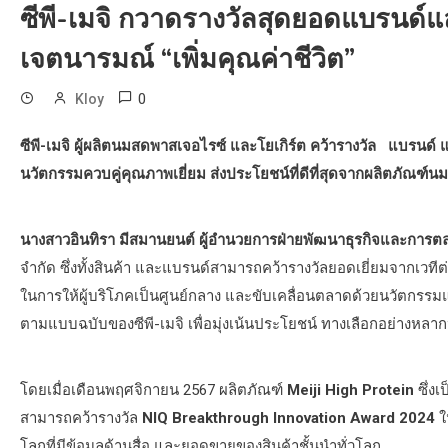
ซีพี-เมจิ กวาดรางวัลสุดยอดแบรนด์แ
เจตนารมณ์ “เพิ่มคุณค่าชีวิต”
0
Kloy
ซีพี-เมจิ ผู้ผลิตนม
สด
พาสเจอไรซ์ และโยเกิร์ต คว้ารางวัล
แบรนด์ แ
นวัตกรรมควบคู่คุณภาพเยี่ยม ส่งประโยชน์ที่ดีที่สุดจากผลิตภัณฑ์น
นางสาวอินทิรา มีสมานยนต์ ผู้อำนวยการฝ่ายพัฒนาธุรกิจและการตลาด
จำกัด ซึ่งทั้งสินค้า และแบรนด์สามารถคว้ารางวัลยอดเยี่ยมจากเวท
ในการให้ผู้บริโภคเป็นศูนย์กลาง และขับเคลื่อนตลาดด้วยนวัตกรรมแล
ตามแบบฉบับของซีพี-เมจิ เพื่อมุ่งเน้นประโยชน์ ทางเลือกอย่างหล
โดยเมื่อเดือนพฤศจิกายน 2567 ผลิตภัณฑ์
Meiji High Protein
ซึ่ง
สามารถคว้ารางวัล
NIQ Breakthrough Innovation Award 2024
ใ
โลกที่มีข้อมูลด้านสื่อ และยอดขายของสินค้าชั้นนำทั่วโลก