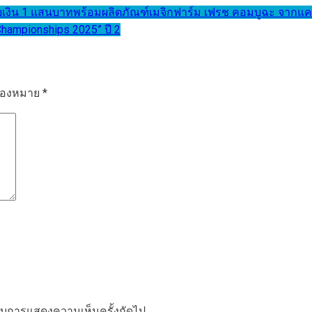
ิน 1 แสนบาทพร้อมผลิตภัณฑ์เมจิกฟาร์ม เฟรช คอมบูฉะ จากแคมเป
hampionships 2025” ปี 2
รื่องหมาย
*
ำหรับการแสดงความเห็นครั้งถัดไป