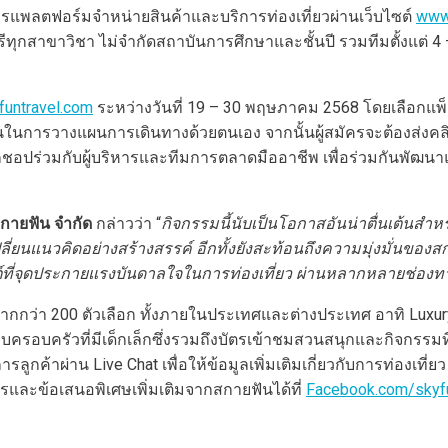
ารแพลตฟอร์มจำหน่ายสินค้าและบริการท่องเที่ยวผ่านเว็บไซต์
www.
ุกสาขาวิชา ไม่จำกัดสถาบันการศึกษาและชั้นปี รวมทีมตั้งแต่ 4 – 
untravel.com
ระหว่างวันที่ 19 – 30 พฤษภาคม 2568 โดยเลือกแพ็คเ
่นในการวางแผนการเดินทางด้วยตนเอง จากนั้นผู้สมัครจะต้องส่งคลิ
ิร์กชอปร่วมกับผู้บริหารและทีมการตลาดมืออาชีพ เพื่อร่วมกันพัฒ
กายฟัน
จำกัด
กล่าวว่า “
กิจกรรมนี้นับเป็นโอกาสอันน่าตื่นเต้นสำห
ลี่ยนแนวคิดอย่างสร้างสรรค์
อีกทั้งยังสะท้อนถึงความมุ่งมั่นขอ
ที่จุดประกายแรงบันดาลใจในการท่องเที่ยว
ผ่านหลากหลายช่องทางเ
กกว่า 200 ตัวเลือก ทั้งภายในประเทศและต่างประเทศ อาทิ Luxury 
แบบครอบครัวที่มีเด็กเล็กซึ่งรวมถึงบัตรเข้าชมสวนสนุกและกิจกรรม
ารลูกค้าผ่าน Live Chat เพื่อให้ข้อมูลเพิ่มเติมเกี่ยวกับการท่อ
ารและข้อเสนอพิเศษเพิ่มเติมจากสกายฟันได้ที่
Facebook.com/skyfu