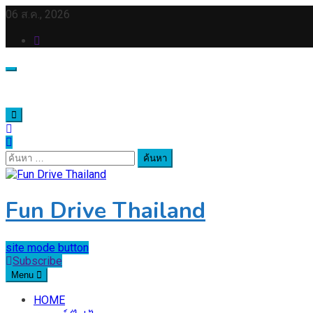
Skip
06 ส.ค., 2026
to
content
ค้นหา
สำหรับ:
Fun Drive Thailand
site mode button
Subscribe
Menu
HOME