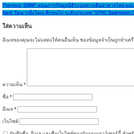
แนะแนว
Previous:
SNNP หนุนภารกิจมูลนิธิระบบทางเดินอาหารไทย มอบเง
Next:
ปิดฉากยิ่งใหญ่ ศึกขนไก่ ระดับประเทศ “SPRC Badminton C
เรื่อง
ใส่ความเห็น
อีเมลของคุณจะไม่แสดงให้คนอื่นเห็น
ช่องข้อมูลจำเป็นถูกทำเค
ความเห็น
*
ชื่อ
*
อีเมล
*
เว็บไซต์
บันทึกชื่อ, อีเมล และชื่อเว็บไซต์ของฉันบนเบราว์เซอร์นี้ ส