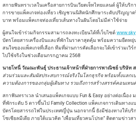
สกายฟันทราเวลในเครือสายการบินเวียตเจ็ทไทยแลนด์ ผู้ให้บริก
การขายแพ็คเกจท่องเที่ยว เชิญชวนนิสิตนักศึกษาระดับปริญญาตรีท
บาท พร้อมแพ็คเกจท่องเที่ยวเส้นทางในฝันโดยไม่มีค่าใช้จ่าย
ผู้สนใจเข้าร่วมกิจกรรมสามารถลงทะเบียนได้ที่เว็บไซต์
www.skyf
บัตรโดยสารเครื่องบินและที่พักในราคาสุดคุ้ม พร้อมความยืดหยุ
สนใจของแพ็คเกจที่เลือก ทีมที่ผ่านการคัดเลือกจะได้เข้าร่วมเว
ไปใช้จริงในช่วงเดือนกรกฎาคม 2568
นายโทนี่
วัณณะพันธุ์
ประธานเจ้าหน้าที่ฝ่ายการพาณิชย์
บริษัท
ส
ส่วนร่วมและสัมผัสประสบการณ์จริงในโลกธุรกิจ
พร้อมทั้งแลกเป
ความต้องการของกลุ่มผู้เดินทาง
รวมถึงการสร้างสรรค์คอนเทนต์
สกาฟันทราเวล นำเสนอแพ็คเกจแบบ Fun & Easy อย่างต่อเนื่อง มา
ที่พักระดับ 5 ดาวขึ้นไป Family Collection แพ็คเกจการเดินทาง
บัตรโดยสารรถไฟในประเทศญี่ปุ่น นอกจากนี้ ยังมีช่องทางให้บริก
โซเชียลมีเดีย ภายใต้แนวคิด “เพื่อนเที่ยวคนโปรด” ติดตามข่าวส