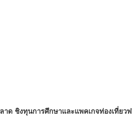
าด ชิงทุนการศึกษาและแพคเกจท่องเที่ยวฟร