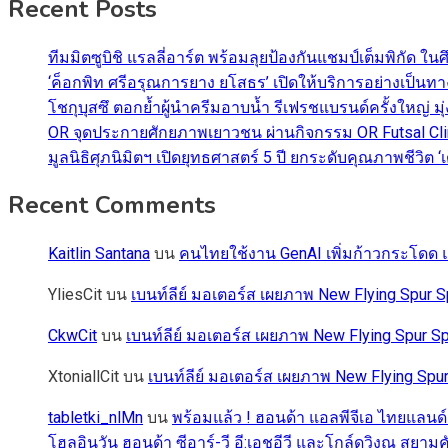
Recent Posts
ทีมมิตซูบิชิ แรลลี่อาร์ต พร้อมลุยป้องกันแชมป์เต็มพิกัด ใน
‘ค็อกพิท ศรีอรุณการยาง ยโสธร’ เปิดให้บริการอย่างเป็น
โชกุบุสซึ ตอกย้ำผู้นำครีมอาบน้ำ รีเฟรชแบรนด์ครั้งใหญ่ ม
OR จุดประกายศักยภาพเยาวชน ผ่านกิจกรรม OR Futsal Cli
มูลนิธิศุภนิมิตฯ เปิดยุทธศาสตร์ 5 ปี ยกระดับคุณภาพชี
Recent Comments
Kaitlin Santana
บน
คนไทยใช้งาน GenAI เพิ่มก้าวกระโดด แต
YliesCit
บน
เบนท์ลีย์ มอเตอร์ส เผยภาพ New Flying Spu
CkwCit
บน
เบนท์ลีย์ มอเตอร์ส เผยภาพ New Flying Spur
XtoniallCit
บน
เบนท์ลีย์ มอเตอร์ส เผยภาพ New Flying S
tabletki_nlMn
บน
พร้อมแล้ว ! ฮอนด้า แอลพีจีเอ ไทยแลนด์
โฮลอินวัน ฮอนด้า ซีอาร์-วี อี:เอชอีวี และโกล์ดวิงณ สยามค