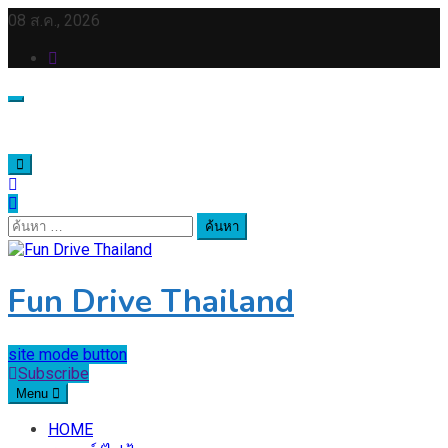
Skip
08 ส.ค., 2026
to
content
ค้นหา
สำหรับ:
Fun Drive Thailand
site mode button
Subscribe
Menu
HOME