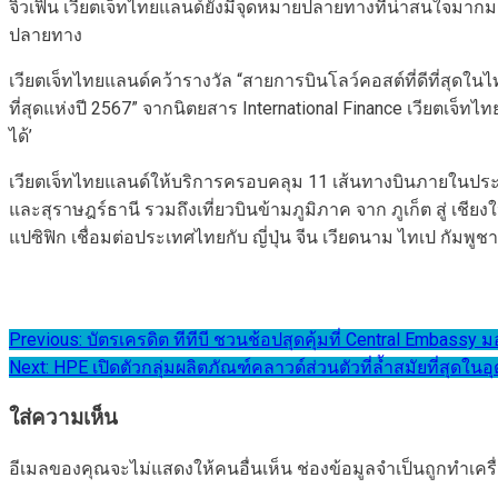
จิ่วเฟิ่น เวียตเจ็ทไทยแลนด์ยังมีจุดหมายปลายทางที่น่าสนใจมาก
ปลายทาง
เวียตเจ็ทไทยแลนด์คว้ารางวัล “สายการบินโลว์คอสต์ที่ดีที่สุ
ที่สุดแห่งปี 2567” จากนิตยสาร International Finance เวียตเจ็ท
ได้’
เวียตเจ็ทไทยแลนด์ให้บริการครอบคลุม 11 เส้นทางบินภายในประเทศ 
และสุราษฎร์ธานี รวมถึงเที่ยวบินข้ามภูมิภาค จาก ภูเก็ต สู่ เ
แปซิฟิก เชื่อมต่อประเทศไทยกับ ญี่ปุ่น จีน เวียดนาม ไทเป กัมพ
แนะแนว
Previous:
บัตรเครดิต ทีทีบี ชวนช้อปสุดคุ้มที่ Central Embassy 
Next:
HPE เปิดตัวกลุ่มผลิตภัณฑ์คลาวด์ส่วนตัวที่ล้ำสมัยที่สุ
เรื่อง
ใส่ความเห็น
อีเมลของคุณจะไม่แสดงให้คนอื่นเห็น
ช่องข้อมูลจำเป็นถูกทำเค