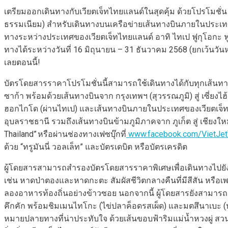
เตรียมออกเดินทางกับเวียตเจ็ทไทยแลนด์ในสุดคุ้ม ด้วยโปรโมชั่น 
ธรรมเนียม) สำหรับเดินทางบนเครือข่ายเส้นทางบินภายในประเทศ 
ทางระหว่างประเทศของเวียตเจ็ทไทยแลนด์ อาทิ ไทเป ฟูกุโอกะ ฟูโ
ทางได้ระหว่างวันที่ 16 มิถุนายน – 31 ธันวาคม 2568 (ยกเว้นวันหย
เลยตอนนี้!
บัตรโดยสารราคาโปรโมชั่นนี้สามารถใช้เดินทางได้กับทุกเส้นทางบิ
ซาก้า พร้อมด้วยเส้นทางบินจาก กรุงเทพฯ (สุวรรณภูมิ) สู่ เซี่ยง
ฮอกไกโด (ผ่านไทเป) และเส้นทางบินภายในประเทศของเวียตเจ็ทไทยแล
อุบลราชธานี รวมถึงเส้นทางบินข้ามภูมิภาคจาก ภูเก็ต สู่ เชียง
Thailand” หรือผ่านช่องทางเฟซบุ๊กที่
www.facebook.com/VietJet
ด้วย “ทรูมันนี่ วอลเล็ท” และบัตรเดบิต หรือบัตรเครดิต
ผู้โดยสารสามารถสำรองบัตรโดยสารราคาพิเศษเพื่อเดินทางไปยัง
เช่น หาดป่าตองและหาดกะตะ สัมผัสชีวิตกลางคืนที่มีสีสัน หรือเ
ลองอาหารท้องถิ่นอย่างข้าวซอย นอกจากนี้ ผู้โดยสารยังสามารถ
คึกคัก พร้อมชิมเมนไทโกะ (ไข่ปลาค็อดรสเผ็ด) และมตสึนาเบะ (หม้
หมายปลายทางที่น่าประทับใจ ด้วยเส้นขอบฟ้าริมแม่น้ำหวงผู่ สว