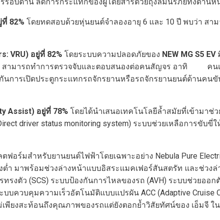
ยสารรอบด้าน ลดการกระแทกของผู้โดยสารด้วยถุงลมนิรภัยทั้งด้าน
่ที่
82%
โดยทดสอบด้วยหุ่นยนต์จำลองอายุ 6 และ 10 ปี พบว่า สาม
rs: VRU)
อยู่ที่
82%
โดยระบบความปลอดภัยของ
NEW MG S5 EV
ม
AEB) สามารถทำการตรวจจับและตอบสนองต่อคนสัญจร อาทิ คนเดินเ
งกันการเปิดประตูกระแทกรถจักรยานหรือรถจักรยานยนต์ด้านคนขับ ทั
ty Assist)
อยู่ที่
78%
โดยได้นำเสนอเทคโนโลยีล้ำสมัยที่เข้ามาช่วยเ
ver status monitoring system) ระบบช่วยเหลือการขับขี่ให้อ
ตฟอร์มสำหรับยานยนต์ไฟฟ้าโดยเฉพาะอย่าง Nebula Pure Electric
วงต่ำ มาพร้อมช่วงล่างหน้าแบบอิสระแมคเฟอร์สันสตรัท และช่วงล่
ทรงตัว (SCS) ระบบป้องกันการไหลของรถ (AVH) ระบบช่วยออกตัว
ะบบควบคุมความเร็วอัตโนมัติแบบแปรผัน ACC (Adaptive Cruise C
ม่เพียงสะท้อนถึงคุณภาพของรถแต่ยังตอกย้ำวิสัยทัศน์ของ เอ็มจี ใ