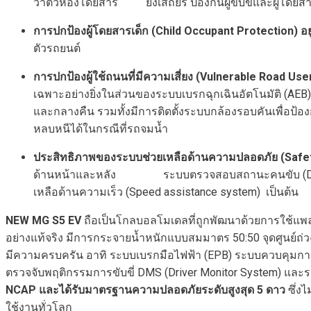
ว่าตัวห้องโดยสาร ยังเสถียร ป้องกันผู้ขับขี่และผู้โด
การปกป้องผู้โดยสารเด็ก (
Child Occupant Protection)
อยู
ตัวรถยนต์
การปกป้องผู้ใช้ถนนที่มีความเสี่ยง (
Vulnerable Road Use
เฉพาะอย่างยิ่งในส่วนของระบบเบรกฉุกเฉินอัตโนมัติ (
และกลางคืน รวมทั้งมีการติดตั้งระบบกล้องรอบคันเพื่อป้อ
หลบหนีได้ในกรณีที่รถจมน้ำ
ประสิทธิภาพของระบบช่วยเหลือด้านความปลอดภัย (
Safe
ด้านหน้าและหลัง ระบบตรวจสอบสถานะคนขับ (Direct dri
เหลือด้านความเร็ว (Speed assistance system) เป็นต้น
NEW MG S5 EV
ถือเป็นโกลบอลโมเดลที่ถูกพัฒนาด้วยการใช้แพล
อย่างแท้จริง มีการกระจายน้ำหนักแบบสมมาตร 50:50 จุดศูนย์ถ่
มีความครบครัน อาทิ ระบบเบรกมือไฟฟ้า (EPB) ระบบควบคุมการ
ตรวจจับพฤติกรรมการขับขี่ DMS (Driver Monitor System) และร
NCAP
และได้รับมาตรฐานความปลอดภัยระดับสูงสุด
5
ดาว
ซึ่งไ
ใช้งานทั่วโลก