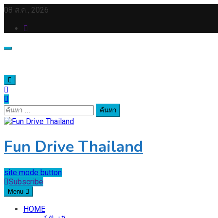
Skip
08 ส.ค., 2026
to
content
ค้นหา
สำหรับ:
Fun Drive Thailand
site mode button
Subscribe
Menu
HOME