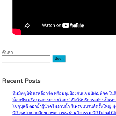
ค้นหา
ค้นหา
Recent Posts
ทีมมิตซูบิชิ แรลลี่อาร์ต พร้อมลุยป้องกันแชมป์เต็มพิกัด ใน
‘ค็อกพิท ศรีอรุณการยาง ยโสธร’ เปิดให้บริการอย่างเป็น
โชกุบุสซึ ตอกย้ำผู้นำครีมอาบน้ำ รีเฟรชแบรนด์ครั้งใหญ่ ม
OR จุดประกายศักยภาพเยาวชน ผ่านกิจกรรม OR Futsal Cli