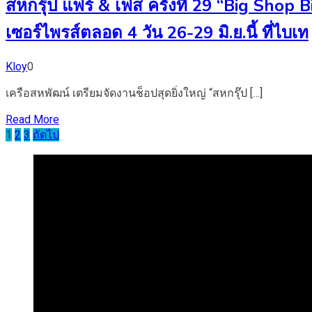
สหกรุ๊ป แฟร์ & เฟส ครั้งที่ 29 “Big Shop 
เซอร์ไพรส์ตลอด 4 วัน 26-29 มิ.ย.นี้ ที่ไบเท
Kloy
0
เครือสหพัฒน์ เตรียมจัดงานช็อปสุดยิ่งใหญ่ “สหกรุ๊ป […]
Read More
Posts
1
2
3
ถัดไป
pagination