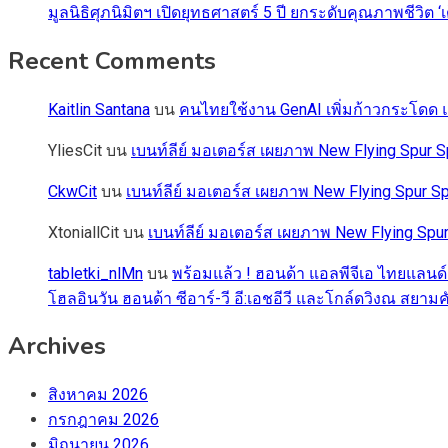
มูลนิธิศุภนิมิตฯ เปิดยุทธศาสตร์ 5 ปี ยกระดับคุณภาพชี
Recent Comments
Kaitlin Santana
บน
คนไทยใช้งาน GenAI เพิ่มก้าวกระโดด แต
YliesCit
บน
เบนท์ลีย์ มอเตอร์ส เผยภาพ New Flying Spu
CkwCit
บน
เบนท์ลีย์ มอเตอร์ส เผยภาพ New Flying Spur
XtoniallCit
บน
เบนท์ลีย์ มอเตอร์ส เผยภาพ New Flying S
tabletki_nlMn
บน
พร้อมแล้ว ! ฮอนด้า แอลพีจีเอ ไทยแลนด์
โฮลอินวัน ฮอนด้า ซีอาร์-วี อี:เอชอีวี และโกล์ดวิงณ สยามค
Archives
สิงหาคม 2026
กรกฎาคม 2026
มิถุนายน 2026