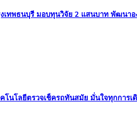
รุงเทพธนบุรี มอบทุนวิจัย 2 แสนบาท พัฒนาองค์ค
คโนโลยีตรวจเช็ครถทันสมัย มั่นใจทุกการเ