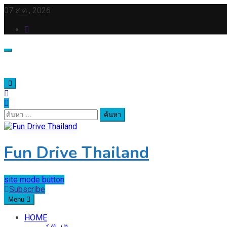
Skip
07 ส.ค., 2026
to
content
ค้นหา
สำหรับ:
Fun Drive Thailand
site mode button
Subscribe
Menu
HOME