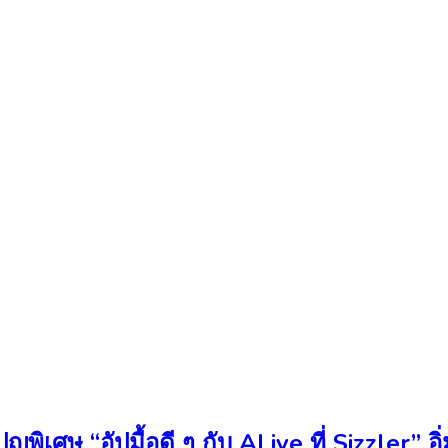
ิเศษ “อัปมื้อดี ๆ กับ ALive ที่ Sizzler” อิ