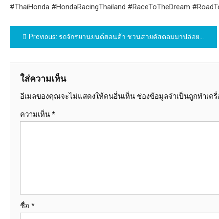
#ThaiHonda #HondaRacingThailand #RaceToTheDream #RoadTo
แนะแนว
Previous:
รถจักรยานยนต์ฮอนด้า ชวนสายคัสตอมมาปล่อยของ “ติดมันส์ CUSTOMIZE CONTEST” ประชันรถแต่ง A.T. พรีเมียม ในคลาส 350 ซีซี 19 ก.ค. นี้ ณ ตลาดนัดเลียบด่วนแดนเนรมิต
เรื่อง
ใส่ความเห็น
อีเมลของคุณจะไม่แสดงให้คนอื่นเห็น
ช่องข้อมูลจำเป็นถูกทำเคร
ความเห็น
*
ชื่อ
*