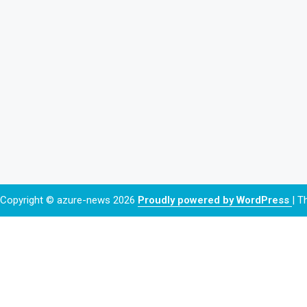
Copyright © azure-news 2026
Proudly powered by WordPress
|
T