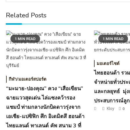
Related Posts
1 MIN READ
1 MIN READ
มอเตอร์ไชต์
ไทยฮอนด้า รวมพ
กีฬา/มอเตอร์สปอร์ต
จำหน่ายทั่วปร
“มะมาย-ปองคุณ” ควง “เสือเขียน”
และกลยุทธ์ มุ่
ฉายแววสุดเด่น ไล่แซงคว้ารอง
ประสบการณ์ลูกค
แชมป์ ท่ามกลางนักบิดดาวรุ่งจาก
Kloy
0
เอเชีย-แปซิฟิก ศึก อิเดมิตสึ ฮอนด้า
ไทยแลนด์ ทาเลนต์ คัพ สนาม 3 ที่