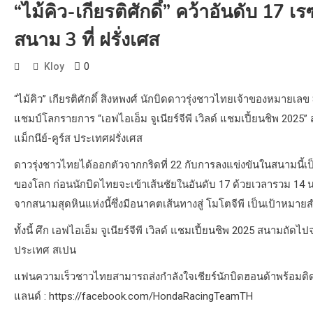
“ไม้คิว-เกียรติศักดิ์” คว้าอันดับ 17 เร
สนาม 3 ที่ ฝรั่งเศส
0
Kloy
“ไม้คิว” เกียรติศักดิ์ สิงหพงศ์ นักบิดดาวรุ่งชาวไทยเจ้าของหมายเล
แชมป์โลกรายการ “เอฟไอเอ็ม จูเนียร์จีพี เวิลด์ แชมเปี้ยนชิพ 2025” ส
แม็กนีย์-คูร์ส ประเทศฝรั่งเศส
ดาวรุ่งชาวไทยได้ออกตัวจากกริดที่ 22 กับการลงแข่งขันในสนามนี้เป็
ของโลก ก่อนนักบิดไทยจะเข้าเส้นชัยในอันดับ 17 ด้วยเวลารวม 14 นา
จากสนามสุดหินแห่งนี้ซึ่งมีอนาคตเส้นทางสู่ โมโตจีพี เป็นเป้าหมาย
ทั้งนี้ ศึก เอฟไอเอ็ม จูเนียร์จีพี เวิลด์ แชมเปี้ยนชิพ 2025 สนามถัด
ประเทศ สเปน
แฟนความเร็วชาวไทยสามารถส่งกำลังใจเชียร์นักบิดฮอนด้าพร้อมติดตา
แลนด์ : https://facebook.com/HondaRacingTeamTH