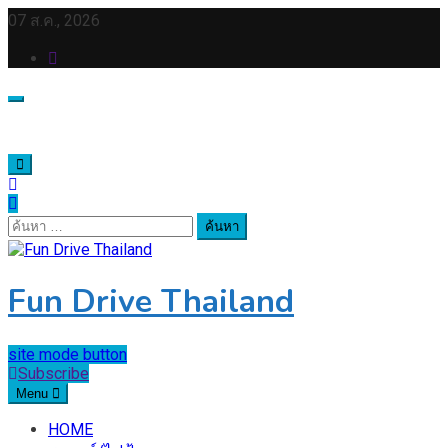
Skip
07 ส.ค., 2026
to
content
ค้นหา
สำหรับ:
Fun Drive Thailand
site mode button
Subscribe
Menu
HOME