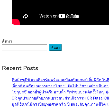
ค้นหา
ค้นหา
Recent Posts
ทีมมิตซูบิชิ แรลลี่อาร์ต พร้อมลุยป้องกันแชมป์เต็มพิกัด ใน
‘ค็อกพิท ศรีอรุณการยาง ยโสธร’ เปิดให้บริการอย่างเป็น
โชกุบุสซึ ตอกย้ำผู้นำครีมอาบน้ำ รีเฟรชแบรนด์ครั้งใหญ่ ม
OR จุดประกายศักยภาพเยาวชน ผ่านกิจกรรม OR Futsal Cli
มูลนิธิศุภนิมิตฯ เปิดยุทธศาสตร์ 5 ปี ยกระดับคุณภาพชี