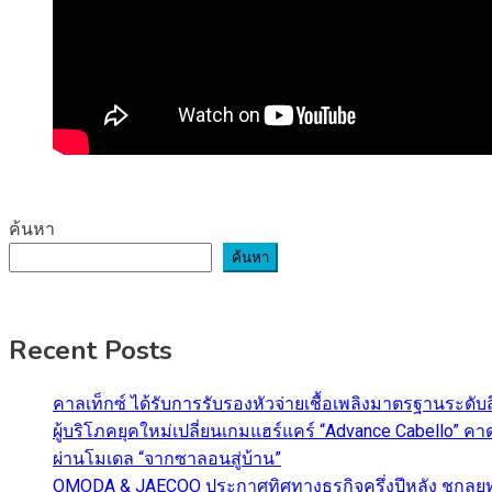
ค้นหา
ค้นหา
Recent Posts
คาลเท็กซ์ ได้รับการรับรองหัวจ่ายเชื้อเพลิงมาตรฐานระด
ผู้บริโภคยุคใหม่เปลี่ยนเกมแฮร์แคร์ “Advance Cabello” 
ผ่านโมเดล “จากซาลอนสู่บ้าน”
OMODA & JAECOO ประกาศทิศทางธุรกิจครึ่งปีหลัง ชูกลยุ