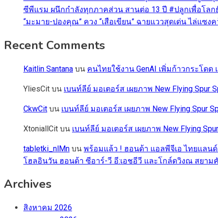
ซีพีแรม ผนึกกำลังทุกภาคส่วน สานต่อ 13 ปี #ปลูกเพื่อโลกยั
“มะมาย-ปองคุณ” ควง “เสือเขียน” ฉายแววสุดเด่น ไล่แซงคว้า
Recent Comments
Kaitlin Santana
บน
คนไทยใช้งาน GenAI เพิ่มก้าวกระโดด แต
YliesCit
บน
เบนท์ลีย์ มอเตอร์ส เผยภาพ New Flying Spu
CkwCit
บน
เบนท์ลีย์ มอเตอร์ส เผยภาพ New Flying Spur
XtoniallCit
บน
เบนท์ลีย์ มอเตอร์ส เผยภาพ New Flying S
tabletki_nlMn
บน
พร้อมแล้ว ! ฮอนด้า แอลพีจีเอ ไทยแลนด์
โฮลอินวัน ฮอนด้า ซีอาร์-วี อี:เอชอีวี และโกล์ดวิงณ สยามค
Archives
สิงหาคม 2026