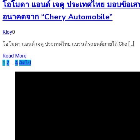
โอโมดา แอนด์ เจคู ประเทศไทย มอบข้อเสน
อนาคตจาก “Chery Automobile”
Kloy
0
โอโมดา แอนด์ เจคู ประเทศไทย แบรนด์รถยนต์ภายใต้ Che […]
Read More
Posts
1
2
…
4
ถัดไป
pagination