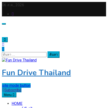
Skip
06 ส.ค., 2026
to
content
ค้นหา
สำหรับ:
Fun Drive Thailand
site mode button
Subscribe
Menu
HOME