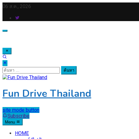
Skip
06 ส.ค., 2026
to
content
ค้นหา
สำหรับ:
Fun Drive Thailand
site mode button
Subscribe
Menu
HOME