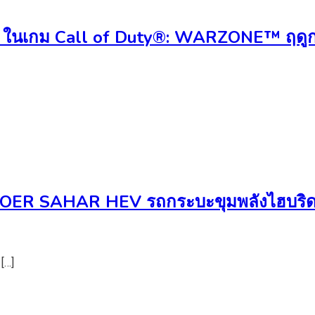
-X ในเกม Call of Duty®: WARZONE™ ฤดู
M POER SAHAR HEV รถกระบะขุมพลังไฮบริ
[…]