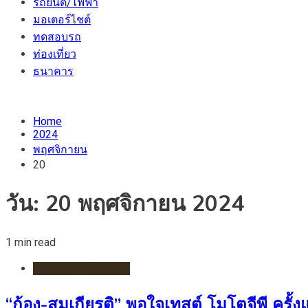
รถยนต์/ไฟฟ้า
มอเตอร์ไชต์
ทดสอบรถ
ท่องเที่ยว
ธนาคาร
Home
2024
พฤศจิกายน
20
วัน:
20 พฤศจิกายน 2024
1 min read
กีฬา/มอเตอร์สปอร์ต
“ก้อง-สมเกียรติ” พอใจเทสต์ โมโตจีพี ครั