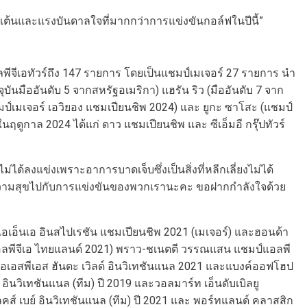
ต้นและแรงบันดาลใจที่มากกว่าการแข่งขันกอล์ฟในปีนี้”
พีจีเอทัวร์ถึง 147 รายการ โดยเป็นแชมป์เมเจอร์ 27 รายการ นำ
บันมืออันดับ 5 จากสหรัฐอเมริกา) แฮรัน ริว (มืออันดับ 7 จาก
8 แชมป์เมเจอร์ เอวิยอง แชมเปียนชิพ 2024) และ ยูกะ ซาโสะ (แชมป์
ในฤดูกาล 2024 ได้แก่ ดาว แชมเปียนชิพ และ ซีเอ็มอี กรุ๊ปทัวร์
ได้ลงแข่งเพราะอาการบาดเจ็บซึ่งเป็นสิ่งที่หลีกเลี่ยงไม่ได้
มีความสุขไปกับการแข่งขันของพวกเรานะคะ ขอฝากกำลังใจด้วย
อ เอเอ็นเอ อินสไปเรชัน แชมเปียนชิพ 2021 (เมเจอร์) และฮอนด้า
 แอลพีจีเอ ไทยแลนด์ 2021) พราว-ชเนตตี วรรณแสน แชมป์แอลพี
ไอเอสพีเอส ฮันดะ เวิลด์ อินวิเทชันแนล 2021 และแบงค์ออฟโฮป
ินวิเทชันแนล (ทีม) ปี 2019 และวอลมาร์ท เอ็นดับเบิลยู
คส์ เบย์ อินวิเทชันแนล (ทีม) ปี 2021 และ พอร์ทแลนด์ คลาสสิก