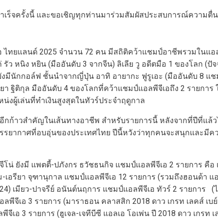
็จครั้งนี้ และขอเชิญทุกท่านมาร่วมสัมผัสประสบการณ์ความตื่นเ
ีเอ ไทยแลนด์ 2025 จำนวน 72 คน มีสถิติคว้าแชมป์อาชีพรวมในแอล
นิง หยิน (มืออันดับ 3 จากจีน) ลิเลีย วู อดีตมือ 1 ของโลก (ปัจจุ
ี้ ยังมีนักกอล์ฟ ชั้นนำจากญี่ปุ่น อาทิ อายากะ ฟูรูเอะ (มืออันดับ 
ยา ฐิติกุล มืออันดับ 4 ของโลกที่คว้าแชมป์แอลพีจีเอถึง 2 รายการ 
งผู้เล่นที่ทำเงินสูงสุดในทัวร์ประจำฤดูกาล
ีกก้าวสำคัญในเส้นทางอาชีพ สำหรับรายการนี้ หลังจากที่ปีที่แล้วไม่
ละบรรยากาศที่อบอุ่นของประเทศไทย ปีนี้หวังว่าทุกคนจะสนุกและ
 จีโน่ ยังมี แพตตี้-ปภังกร ธวัชธนกิจ แชมป์แอลพีจีเอ 2 รายการ คื
 เม-เอรียา จุฑานุกาล แชมป์แอลพีจีเอ 12 รายการ (รวมถึงฮอนด้า
4) เมียว-ปาจรีย์ อนันต์นฤการ แชมป์แอลพีจีเอ ทัวร์ 2 รายการ (
อลพีจีเอ 3 รายการ (มาราธอน คลาสสิก 2018 ดาว เกรท เลคส์ เบย์ อ
จีเอ 3 รายการ (ฮูเจล-เจทีบีซี แอลเอ โอเพ่น ปี 2018 ดาว เกรท เล