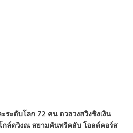
และระดับโลก 72 คน ดวลวงสวิงชิงเงิน
ละโกล์ดวิงณ สยามคันทรีคลับ โอลด์คอร์ส