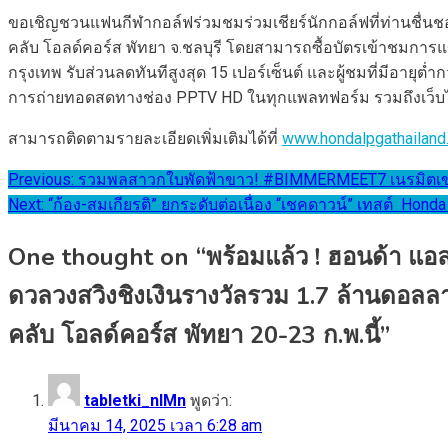
ขอเชิญชวนแฟนกีฬากอล์ฟร่วมชมร่วมเชียร์นักกอล์ฟที่ท่านชื่นชอ
คลับ โอลด์คอร์ส พัทยา จ.ชลบุรี โดยสามารถซื้อบัตรเข้าชมการแ
กรุงเทพ รับส่วนลดทันทีสูงสุด 15 เปอร์เซ็นต์ และผู้ชมที่มีอา
การถ่ายทอดสดทางช่อง PPTV HD ในทุกแพลทฟอร์ม รวมถึงเว็บไ
สามารถติดตามรายละเอียดเพิ่มเติมได้ที่
www.hondalpgathailand
แนะแนว
Previous:
รวมพลสาวกใบพัดฟ้าขาว! #BIMMERMEET7 เนรมิตเขา
Next:
“ก้อง-สมเกียรติ” ยกระดับต่อเนื่อง “เชคดาวน์” เทสต์ Honda
เรื่อง
One thought on “
พร้อมแล้ว ! ฮอนด้า แอ
ดวลวงสวิงชิงเงินรางวัลรวม 1.7 ล้านดอลลาร
คลับ โอลด์คอร์ส พัทยา 20-23 ก.พ.นี้
”
tabletki_nlMn
พูดว่า:
มีนาคม 14, 2025 เวลา 6:28 am