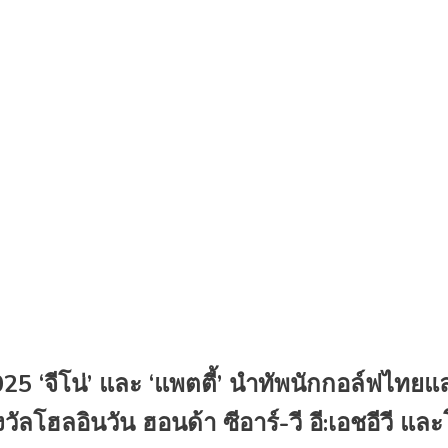
025 ‘จีโน่’ และ ‘แพตตี้’ นำทัพนักกอล์ฟไทย
ัลโฮลอินวัน ฮอนด้า ซีอาร์-วี อี:เอชอีวี แ