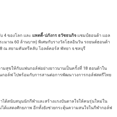
ดับ 4 ของโลก และ
แพตตี้-ปภังกร ธวัชธนกิจ
แชมป์ฮอนด้า แอล
ประมาณ 60 ล้านบาท) พิเศษกับรางวัลโฮลอินวัน รถยนต์ฮอนด้า
 2568 ณ สยามคันทรีคลับ โอลด์คอร์ส พัทยา จ.ชลบุรี
งความสุขให้กับแฟนกอล์ฟอย่างยาวนานเป็นครั้งที่ 18 ฮอนด้าใน
งขันกอล์ฟ ไปพร้อมกับการสานต่อการพัฒนาวงการกอล์ฟสตรีไทย
’ เราได้สนับสนุนนักกีฬาและสร้างแรงบันดาลใจให้คนรุ่นใหม่ใน
นใหม่ได้แสดงศักยภาพ อีกทั้งยังช่วยกระตุ้นความสนใจในกีฬากอล์ฟ