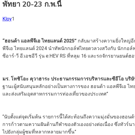
พัทยา 20-23 ก.พ.นี้
Kloy
1
“ฮอนด้า แอลพีจีเอ ไทยแลนด์ 2025”
กลับมาสร้างความยิ่งใหญ่อ
พีจีเอ ไทยแลนด์ 2024 นำทัพนักกอล์ฟไทยดวลวงสวิงกับ นักกอล์
ซีอาร์-วี อี:เอชอีวี รุ่น e:HEV RS ที่หลุม 16 และรถจักรยานยนต์ฮ
มร. โทชิโอะ คุวาฮาระ ประธานกรรมการบริหารและซีอีโอ บริษัท
ฐานะผู้สนับสนุนหลักอย่างเป็นทางการของ ฮอนด้า แอลพีจีเอ 
และส่งเสริมอุตสาหกรรมการท่องเที่ยวของประเทศ”
“นับตั้งแต่จุดเริ่มต้น รายการนี้ได้สะท้อนถึงความมุ่งมั่นของฮ
การก้าวตามความฝันด้านกีฬาของตัวเองอย่างต่อเนื่อง ซึ่งทัวร์นาเ
ไปยังกลุ่มผู้ชมที่หลากหลายมากขึ้น”