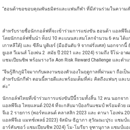
“ฮอนด้าขอขอบคุณพันธมิตรและแฟนกีฬา ที่มีส่วนร่วมในความสำเร
สำหรับรายชื่อนักกอล์ฟที่จะเข้าร่วมการแข่งขัน ฮอนด้า แอลพีจ
โดยนักกอล์ฟชั้นนำ ท็อป 10 คะแนนสะสมโลกจำนวน 6 คน ได้แก่ รัว ห
เกาหลีใต้) และ ซีลีน บูติเยร์ (มืออันดับ 9 จากฝรั่งเศส) นอกจากน
ยูเอส วีเมนส์ โอเพ่น 2 สมัย ปี 2021 และ 2024) รวมถึง จีโน่-อาฒ
แชมเปียนชิพ พร้อมรางวัล Aon Risk Reward Challenge และตำแหน่
“จีนรู้สึกภูมิใจมากกับผลงานของตัวเองในฤดูกาลที่ผ่านมา ถือเป็นอ
สำหรับนักกีฬา ตอนนี้หายดีและพร้อมเต็มที่ค่ะ คิดถึงแฟนๆ แ
ค่ะ”
นักกอล์ฟไทยที่เข้าร่วมการแข่งขันปีนี้รวมทั้งสิ้น 12 คน นอกจาก
แอลพีจีเอ ไทยแลนด์ 2024 ที่จะกลับมาป้องกันแชมป์ พร้อมด้วย
จีเอ 2 รายการ (พอร์ทแลนด์ คลาสสิก 2023 และ ดานา โอเพ่น 202
แอลพีจีเอ แมทช์เพลย์ 2023) จัสมิน-ธิฎาภา สุวัณณะปุระ แชมป์แ
อาร์คันซอว์ แชมเปียนชิพ 2024) โม-โมรียา จุฑานุกาล แชมป์แอลพี