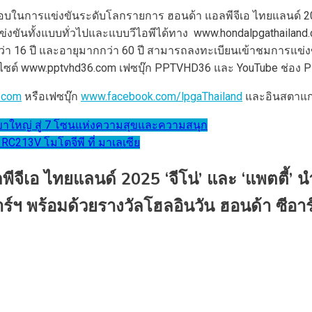
บในการแข่งขันระดับโลกรายการ ฮอนด้า แอลพีจีเอ ไทยแลนด์ 2025 
ข่งขันทั้งแบบทั่วไปและแบบวีไอพีได้ทาง www.hondalpgathailand.
ยุต่ำกว่า 16 ปี และอายุมากกว่า 60 ปี สามารถลงทะเบียนเข้าชมการ
ซต์ www.pptvhd36.com เฟซบุ๊ก PPTVHD36 และ YouTube ช่อง P
.com
หรือเฟซบุ๊ก
www.facebook.com/lpgaThailand
และอินสตาแ
ใหญ่ สู่ 7 โซนแห่งความสุขและความสนุก
 RC213V โมโตจีพี ที่ มาเลเซีย
ลพีจีเอ ไทยแลนด์ 2025 ‘จีโน่’ และ ‘แพตตี
์ฯ พร้อมด้วยรางวัลโฮลอินวัน ฮอนด้า ซีอาร์-