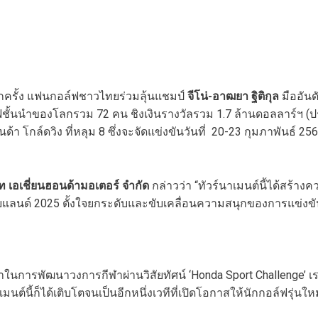
ีกครั้ง แฟนกอล์ฟชาวไทยร่วมลุ้นแชมป์
จีโน่-อาฒยา ฐิติกุล
มืออัน
ฟชั้นนำของโลกรวม 72 คน ชิงเงินรางวัลรวม 1.7 ล้านดอลลาร์ฯ (
อนด้า โกล์ดวิง ที่หลุม 8 ซึ่งจะจัดแข่งขันวันที่ 20-23 กุมภาพันธ์
 เอเชี่ยนฮอนด้ามอเตอร์ จำกัด
กล่าวว่า “ทัวร์นาเมนต์นี้ได้สร้า
ไทยแลนด์ 2025 ตั้งใจยกระดับและขับเคลื่อนความสนุกของการแข่
อนด้าในการพัฒนาวงการกีฬาผ่านวิสัยทัศน์ ‘Honda Sport Challenge
มนต์นี้ก็ได้เติบโตจนเป็นอีกหนึ่งเวทีที่เปิดโอกาสให้นักกอล์ฟรุ่