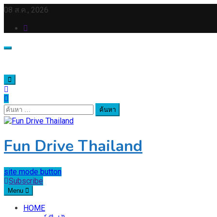
Skip
08 ส.ค., 2026
to
content
ค้นหา
สำหรับ:
Fun Drive Thailand
site mode button
Subscribe
Menu
HOME