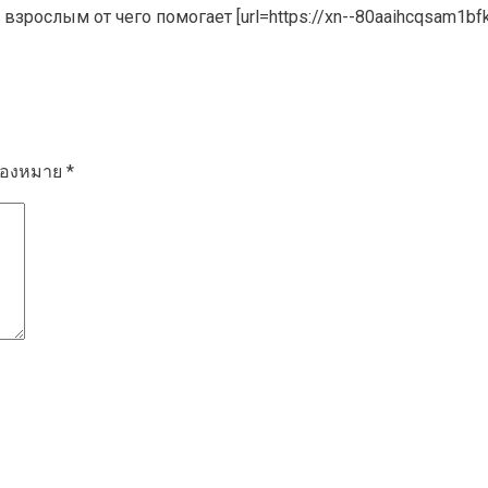
зрослым от чего помогает [url=https://xn--80aaihcqsam1bfk
รื่องหมาย
*