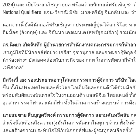
2024) และ เปียโน-อาภิชญา ยุบล พร้อมด้วยนักกอล์ฟรับเชิญชาวไท
National Qualifiers แจน-วิชาณี มีชัย มาย-ตรีฉัฐ จีนกลับ และ ว่
นอกจากนี้ ยังมีนักกอล์ฟรับเชิญจากประเทศญี่ปุ่น ได้แก่ ริโอะ ท
ดิมม็อค (อังกฤษ) และ จิอันนา เคลเมนเต (สหรัฐอเมริกา) รวมนัก
ดร.นิตยา เกิดจันทึก ผู้อำนวยการสำนักงานคณะกรรมการกีฬาอ
เราภูมิใจที่มีนักกอล์ฟอย่าง เอรียา จุฑานุกาล และอาฒยา ฐิติกุล
นำร่องต่างๆ ยังสอดคล้องกับภารกิจของ กกท ในการพัฒนากีฬาใน
เวทีสากล”
มิสวินนี่ เฮง รองประธานอาวุโสและกรรมการผู้จัดการ บริษัท ไอเ
ขึ้น ทั้งในประเทศไทยและทั่วโลก ไอเอ็มจีและฮอนด้าได้ร่วมม
พร้อมสัมผัสแรงบันดาลใจในงานฮอนด้า แอลพีจีเอ ไทยแลนด์ ทั้งนี
อุตสาหกรรมกีฬาและนักกีฬา ทั้งในด้านการสร้างแบรนด์ การดึ
นายสมชาย สืบบุญศรีพงศ์ กรรมการผู้จัดการ สยามคันทรีคลับ
กล
สำเร็จนี้สะท้อนถึงความมุ่งมั่นในการพัฒนาในทุก ๆ ด้าน ทั้ง
และสร้างความประทับใจให้กับนักกอล์ฟและผู้ชมทุกคนอีกครั้ง”