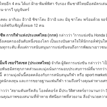
ยอีก 4 คน ได้แก่ ฝ้าย-พิมพ์พิศา รับรอง ทีมชาติไทยมือสมัครเล่
าน-จารวี บุญจันทร์
าเคดะ อากิเอะ อิวาอิ ชิซาโตะ อิวาอิ และ มิยุ ซาโตะ พร้อมด้วย จ
กอล์ฟรับเชิญทั้งหมด 12 คน
าชีพ การกีฬาแห่งประเทศไทย (กกท)
กล่าวว่า “การแข่งขัน Hond
 ซึ่งเคยครองอันดับหนึ่งของโลก เป็นแรงบันดาลใจให้นักกอล์ฟรุ่นให
ทุกระดับ ตั้งแต่การสนับสนุนการแข่งขันจนถึงการพัฒนาเยาวชนแ
อ็มจี เซอร์วิสเซส (ประเทศไทย)
จำกัด ผู้จัดการแข่งขัน กล่าวว่า “
ือกับพันธมิตรทุกภาคส่วนและมุ่งเน้นการมอบประสบการณ์ที่มากกว
้ ความมุ่งมั่นนี้สอดคล้องกับการสนับสนุนกีฬา หรือ sport market
งดูดนักลงทุน และการขยายฐานแฟนกีฬา รวมถึงสร้างคุณค่าทางเศร
่าวว่า “สยามคันทรีคลับ โอลด์คอร์ส มีประวัติศาสตร์ยาวนานกว่า 5
ในด้านคุณภาพของสนามที่ท้าทาย ทัศนียภาพที่สวยงาม สิ่งอำนวยค