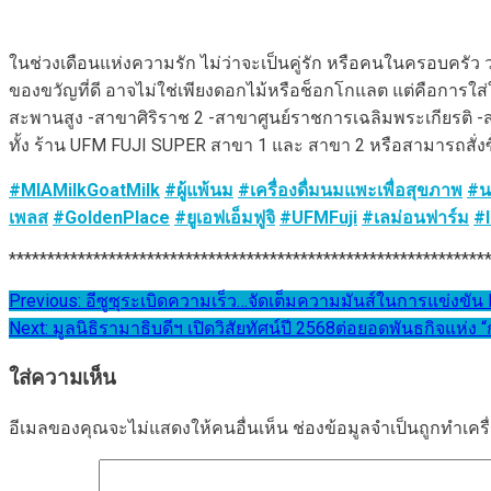
ในช่วงเดือนแห่งความรัก ไม่ว่าจะเป็นคู่รัก หรือคนในครอบครัว วา
ของขวัญที่ดี อาจไม่ใช่เพียงดอกไม้หรือช็อกโกแลต แต่คือการใส
สะพานสูง -สาขาศิริราช 2 -สาขาศูนย์ราชการเฉลิมพระเกียรติ -
ทั้ง ร้าน UFM FUJI SUPER สาขา 1 และ สาขา 2 หรือสามารถสั่งซื
#MIAMilkGoatMilk
#ผู้แพ้นม
#เครื่องดื่มนมแพะเพื่อสุขภาพ
#น
เพลส
#GoldenPlace
#ยูเอฟเอ็มฟูจิ
#UFMFuji
#เลม่อนฟาร์ม
#
**************************************************************
แนะแนว
Previous:
อีซูซุระเบิดความเร็ว…จัดเต็มความมันส์ในการแข่งขัน I
Next:
มูลนิธิรามาธิบดีฯ เปิดวิสัยทัศน์ปี 2568ต่อยอดพันธกิจแห่ง “การ
เรื่อง
ใส่ความเห็น
อีเมลของคุณจะไม่แสดงให้คนอื่นเห็น
ช่องข้อมูลจำเป็นถูกทำเค