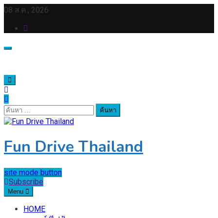
Skip
08 ส.ค., 2026
to
content
ค้นหา
สำหรับ:
Fun Drive Thailand
site mode button
Subscribe
Menu
HOME