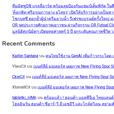
ทีมมิตซูบิชิ แรลลี่อาร์ต พร้อมลุยป้องกันแชมป์เต็มพิกัด ใน
‘ค็อกพิท ศรีอรุณการยาง ยโสธร’ เปิดให้บริการอย่างเป็น
โชกุบุสซึ ตอกย้ำผู้นำครีมอาบน้ำ รีเฟรชแบรนด์ครั้งใหญ่ ม
OR จุดประกายศักยภาพเยาวชน ผ่านกิจกรรม OR Futsal Cli
มูลนิธิศุภนิมิตฯ เปิดยุทธศาสตร์ 5 ปี ยกระดับคุณภาพชี
Recent Comments
Kaitlin Santana
บน
คนไทยใช้งาน GenAI เพิ่มก้าวกระโดด แต
YliesCit
บน
เบนท์ลีย์ มอเตอร์ส เผยภาพ New Flying Spu
CkwCit
บน
เบนท์ลีย์ มอเตอร์ส เผยภาพ New Flying Spur
XtoniallCit
บน
เบนท์ลีย์ มอเตอร์ส เผยภาพ New Flying S
tabletki_nlMn
บน
พร้อมแล้ว ! ฮอนด้า แอลพีจีเอ ไทยแลนด์
โฮลอินวัน ฮอนด้า ซีอาร์-วี อี:เอชอีวี และโกล์ดวิงณ สยามค