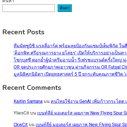
ค้นหา
ค้นหา
Recent Posts
ทีมมิตซูบิชิ แรลลี่อาร์ต พร้อมลุยป้องกันแชมป์เต็มพิกัด ใน
‘ค็อกพิท ศรีอรุณการยาง ยโสธร’ เปิดให้บริการอย่างเป็น
โชกุบุสซึ ตอกย้ำผู้นำครีมอาบน้ำ รีเฟรชแบรนด์ครั้งใหญ่ ม
OR จุดประกายศักยภาพเยาวชน ผ่านกิจกรรม OR Futsal Cli
มูลนิธิศุภนิมิตฯ เปิดยุทธศาสตร์ 5 ปี ยกระดับคุณภาพชี
Recent Comments
Kaitlin Santana
บน
คนไทยใช้งาน GenAI เพิ่มก้าวกระโดด แต
YliesCit
บน
เบนท์ลีย์ มอเตอร์ส เผยภาพ New Flying Spu
CkwCit
บน
เบนท์ลีย์ มอเตอร์ส เผยภาพ New Flying Spur