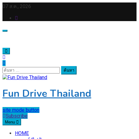
Skip
07 ส.ค., 2026
to
content
ค้นหา
สำหรับ:
Fun Drive Thailand
site mode button
Subscribe
Menu
HOME