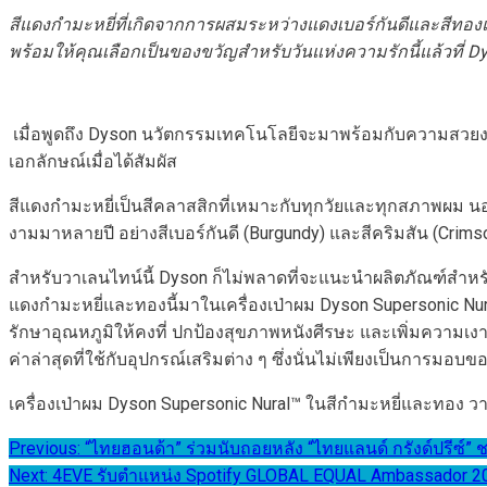
สีแดงกำมะหยี่ที่เกิดจากการผสมระหว่างแดงเบอร์กันดีและสีทองแดง
พร้อมให้คุณเลือกเป็นของขวัญสำหรับวันแห่งความรักนี้แล้วที่ 
เมื่อพูดถึง Dyson นวัตกรรมเทคโนโลยีจะมาพร้อมกับความสวยงามอย
เอกลักษณ์เมื่อได้สัมผัส
สีแดงกำมะหยี่เป็นสีคลาสสิกที่เหมาะกับทุกวัยและทุกสภาพผม น
งามมาหลายปี อย่างสีเบอร์กันดี (Burgundy) และสีคริมสัน (Crims
สำหรับวาเลนไทน์นี้ Dyson ก็ไม่พลาดที่จะแนะนำผลิตภัณฑ์สำหรั
แดงกำมะหยี่และทองนี้มาในเครื่องเป่าผม Dyson Supersonic Nural
รักษาอุณหภูมิให้คงที่ ปกป้องสุขภาพหนังศีรษะ และเพิ่มความเง
ค่าล่าสุดที่ใช้กับอุปกรณ์เสริมต่าง ๆ ซึ่งนั่นไม่เพียงเป็นการมอ
เครื่องเป่าผม Dyson Supersonic Nural™ ในสีกำมะหยี่และทอง 
แนะแนว
Previous:
“ไทยฮอนด้า” ร่วมนับถอยหลัง “ไทยแลนด์ กรังด์ปรีซ์”
Next:
4EVE รับตำแหน่ง Spotify GLOBAL EQUAL Ambassador 2