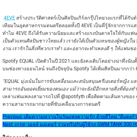
4EVE
สร้างประวัติศาสตร์เป็นศิลปินเกิร์ลกรุ๊ปไทยวงแรกที่ได
เทียมในอุตสาหกรรมดนตรีตลอดทั้งปี 4EVE เป็นที่รู้จักจากการแส
ทำไม 4EVE ถึงได้รับความนิยมและสร้างแรงบันดาลใจให้กับแฟน
เป็นตัวแทนศิลปินชาวไทยแล้ว เรายังได้เป็นตัวแทนของผู้หญิงใ
งาน เรารักในสิ่งที่พวกเราทำ และอยากจะทำเพลงดี ๆ ให้แฟนของ
Spotify EQUAL เปิดตัวในปี 2021 และยังคงเติบโตอย่างน่าทึ่งนับ
บนช่องทางออนไลน์ จนถึงปัจจุบัน Spotify ได้เพิ่มศิลปินมากก
“EQUAL มุ่งเน้นในการขับเคลื่อนและสนับสนุนครีเอเตอร์หญิง และเ
สามารถอันยอดเยี่ยมของตนเอง แม้ว่าจะยังมีอีกหลายสิ่งที่ต้องทำ
เหล่าแฟนเพลงสามารถไปที่ @spotifyth เพื่อติดตามเส้นทางของ
ความสามารถมากมายที่ขับเคลื่อนวงการดนตรี
แนะแนว
Previous:
เติมความหวานในวันแห่งความรัก ด้วยสีใหม่ “สีแดงกำ
Next:
เกรท วอลล์ มอเตอร์ ร่วมทริปกับผู้ใช้รถ GWM TANK 3
เรื่อง