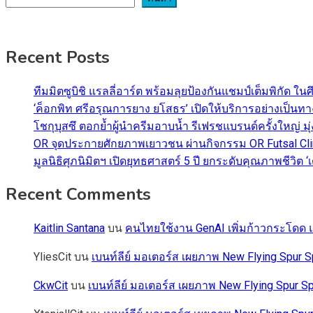
Recent Posts
ทีมมิตซูบิชิ แรลลี่อาร์ต พร้อมลุยป้องกันแชมป์เต็มพิกัด ใน
‘ค็อกพิท ศรีอรุณการยาง ยโสธร’ เปิดให้บริการอย่างเป็น
โชกุบุสซึ ตอกย้ำผู้นำครีมอาบน้ำ รีเฟรชแบรนด์ครั้งใหญ่ ม
OR จุดประกายศักยภาพเยาวชน ผ่านกิจกรรม OR Futsal Cli
มูลนิธิศุภนิมิตฯ เปิดยุทธศาสตร์ 5 ปี ยกระดับคุณภาพชี
Recent Comments
Kaitlin Santana
บน
คนไทยใช้งาน GenAI เพิ่มก้าวกระโดด แต
YliesCit
บน
เบนท์ลีย์ มอเตอร์ส เผยภาพ New Flying Spu
CkwCit
บน
เบนท์ลีย์ มอเตอร์ส เผยภาพ New Flying Spur