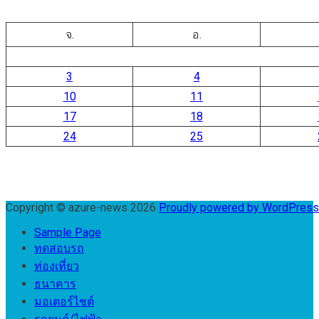
จ.
อ.
3
4
10
11
17
18
24
25
Copyright © azure-news 2026
Proudly powered by WordPres
Sample Page
ทดสอบรถ
ท่องเที่ยว
ธนาคาร
มอเตอร์ไชต์