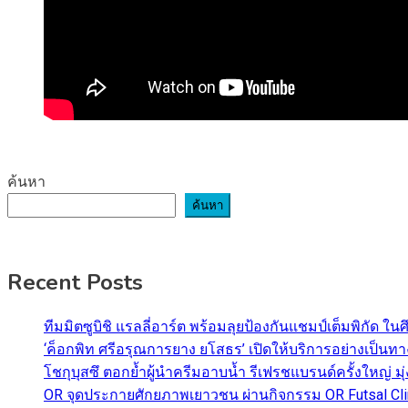
ค้นหา
ค้นหา
Recent Posts
ทีมมิตซูบิชิ แรลลี่อาร์ต พร้อมลุยป้องกันแชมป์เต็มพิกัด ใน
‘ค็อกพิท ศรีอรุณการยาง ยโสธร’ เปิดให้บริการอย่างเป็น
โชกุบุสซึ ตอกย้ำผู้นำครีมอาบน้ำ รีเฟรชแบรนด์ครั้งใหญ่ ม
OR จุดประกายศักยภาพเยาวชน ผ่านกิจกรรม OR Futsal Cli