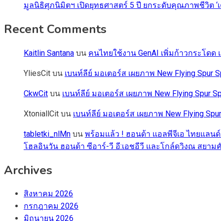
มูลนิธิศุภนิมิตฯ เปิดยุทธศาสตร์ 5 ปี ยกระดับคุณภาพชี
Recent Comments
Kaitlin Santana
บน
คนไทยใช้งาน GenAI เพิ่มก้าวกระโดด แต
YliesCit
บน
เบนท์ลีย์ มอเตอร์ส เผยภาพ New Flying Spu
CkwCit
บน
เบนท์ลีย์ มอเตอร์ส เผยภาพ New Flying Spur
XtoniallCit
บน
เบนท์ลีย์ มอเตอร์ส เผยภาพ New Flying S
tabletki_nlMn
บน
พร้อมแล้ว ! ฮอนด้า แอลพีจีเอ ไทยแลนด์
โฮลอินวัน ฮอนด้า ซีอาร์-วี อี:เอชอีวี และโกล์ดวิงณ สยามค
Archives
สิงหาคม 2026
กรกฎาคม 2026
มิถุนายน 2026