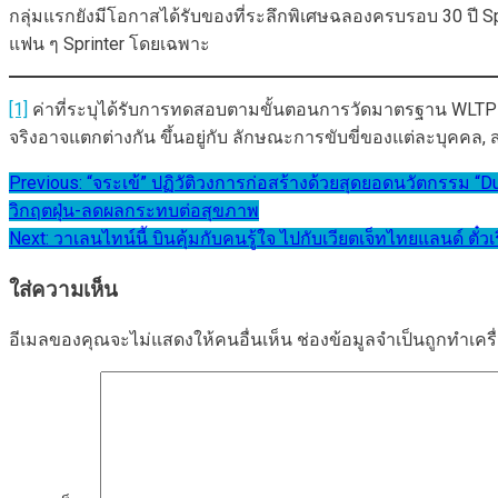
กลุ่มแรกยังมีโอกาสได้รับของที่ระลึกพิเศษฉลองครบรอบ 30 ปี S
แฟน ๆ Sprinter โดยเฉพาะ
[1]
ค่าที่ระบุได้รับการทดสอบตามขั้นตอนการวัดมาตรฐาน WLTP (Wo
จริงอาจแตกต่างกัน ขึ้นอยู่กับ ลักษณะการขับขี่ของแต่ละบุคค
แนะแนว
Previous:
“จระเข้” ปฏิวัติวงการก่อสร้างด้วยสุดยอดนวัตกรรม “D
วิกฤตฝุ่น-ลดผลกระทบต่อสุขภาพ
เรื่อง
Next:
วาเลนไทน์นี้ บินคุ้มกับคนรู้ใจ ไปกับเวียตเจ็ทไทยแลนด์ ตั๋ว
ใส่ความเห็น
อีเมลของคุณจะไม่แสดงให้คนอื่นเห็น
ช่องข้อมูลจำเป็นถูกทำเค