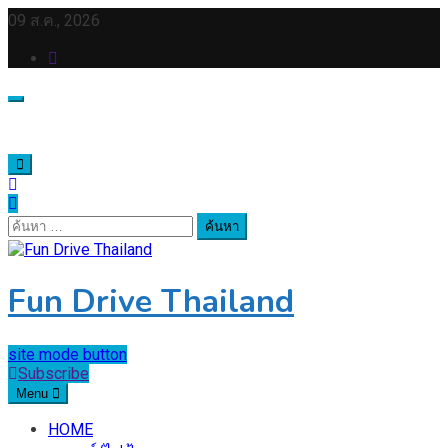
Skip
09 ส.ค., 2026
to
content
ค้นหา
สำหรับ:
Fun Drive Thailand
site mode button
Subscribe
Menu
HOME