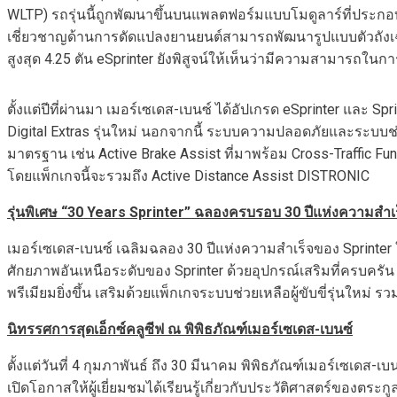
WLTP) รถรุ่นนี้ถูกพัฒนาขึ้นบนแพลตฟอร์มแบบโมดูลาร์ที่ประกอบด้ว
เชี่ยวชาญด้านการดัดแปลงยานยนต์สามารถพัฒนารูปแบบตัวถังเฉพา
สูงสุด 4.25 ตัน eSprinter ยังพิสูจน์ให้เห็นว่ามีความสามารถในกา
ตั้งแต่ปีที่ผ่านมา เมอร์เซเดส-เบนซ์ ได้อัปเกรด eSprinter และ Sp
Digital Extras รุ่นใหม่ นอกจากนี้ ระบบความปลอดภัยและระบบช่วย
มาตรฐาน เช่น Active Brake Assist ที่มาพร้อม Cross-Traffic Func
โดยแพ็กเกจนี้จะรวมถึง Active Distance Assist DISTRONIC
รุ่นพิเศษ “
30 Years Sprinter”
ฉลองครบรอบ
30
ปีแห่งความสำเ
เมอร์เซเดส-เบนซ์ เฉลิมฉลอง 30 ปีแห่งความสำเร็จของ Sprinter ใน
ศักยภาพอันเหนือระดับของ Sprinter ด้วยอุปกรณ์เสริมที่ครบคร
พรีเมียมยิ่งขึ้น เสริมด้วยแพ็กเกจระบบช่วยเหลือผู้ขับขี่รุ่นใหม่ 
นิทรรศการสุดเอ็กซ์คลูซีฟ ณ พิพิธภัณฑ์เมอร์เซเดส-เบนซ์
ตั้งแต่วันที่ 4 กุมภาพันธ์ ถึง 30 มีนาคม พิพิธภัณฑ์เมอร์เซเดส-เ
เปิดโอกาสให้ผู้เยี่ยมชมได้เรียนรู้เกี่ยวกับประวัติศาสตร์ของตระก