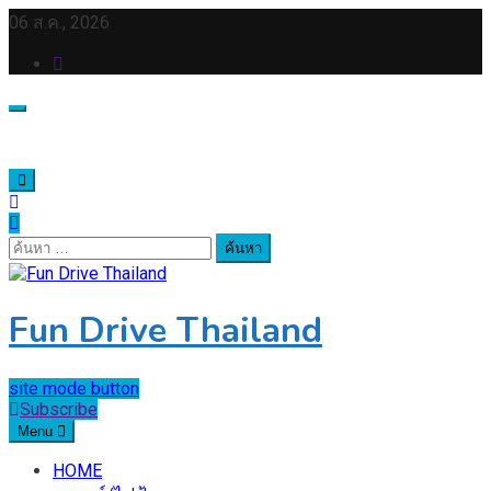
Skip
06 ส.ค., 2026
to
content
ค้นหา
สำหรับ:
Fun Drive Thailand
site mode button
Subscribe
Menu
HOME