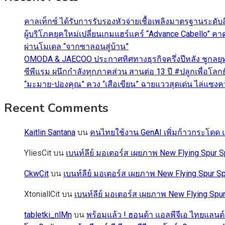
คาลเท็กซ์ ได้รับการรับรองหัวจ่ายเชื้อเพลิงมาตรฐานระด
ผู้บริโภคยุคใหม่เปลี่ยนเกมแฮร์แคร์ “Advance Cabello” 
ผ่านโมเดล “จากซาลอนสู่บ้าน”
OMODA & JAECOO ประกาศทิศทางธุรกิจครึ่งปีหลัง ชูกลยุ
ซีพีแรม ผนึกกำลังทุกภาคส่วน สานต่อ 13 ปี #ปลูกเพื่อโลกยั
“มะมาย-ปองคุณ” ควง “เสือเขียน” ฉายแววสุดเด่น ไล่แซงคว้า
Recent Comments
Kaitlin Santana
บน
คนไทยใช้งาน GenAI เพิ่มก้าวกระโดด แต
YliesCit
บน
เบนท์ลีย์ มอเตอร์ส เผยภาพ New Flying Spu
CkwCit
บน
เบนท์ลีย์ มอเตอร์ส เผยภาพ New Flying Spur
XtoniallCit
บน
เบนท์ลีย์ มอเตอร์ส เผยภาพ New Flying S
tabletki_nlMn
บน
พร้อมแล้ว ! ฮอนด้า แอลพีจีเอ ไทยแลนด์