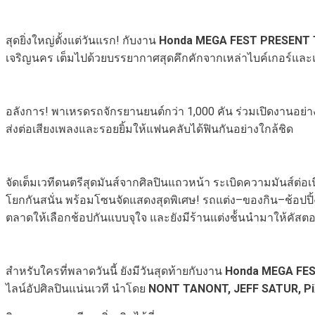
สุดยิ่งใหญ่ตั้งแต่วันแรก! กับงาน
Honda MEGA FEST PRESENT 
เจริญนคร เต็มไปด้วยบรรยากาศสุดคึกคักจากเหล่าไบค์เกอร์และแฟ
อลังการ! พาเหรดรถจักรยานยนต์กว่า 1,000 คัน ร่วมเปิดงานอย่างย
ส่งต่อเสียงเพลงและรอยยิ้มให้แฟนคลับได้ฟินกันอย่างใกล้ชิด
จัดเต็มเวทีดนตรีสุดมันส์จากศิลปินแถวหน้า ระเบิดความมันส์ต่อเ
โยกกันสนั่น พร้อมโซนจัดแสดงสุดพิเศษ! รถแต่ง–ของกิน–ช้อปปิ
ตลาดให้เลือกช้อปกันแบบจุใจ และยังมีร้านแต่งช้้นนำมาให้คัสต
สำหรับใครที่พลาดวันนี้ ยังมีวันสุดท้ายกับงาน
Honda MEGA FES
ไลน์อัปศิลปินแน่นเวที นำโดย
NONT TANONT, JEFF SATUR, Pi