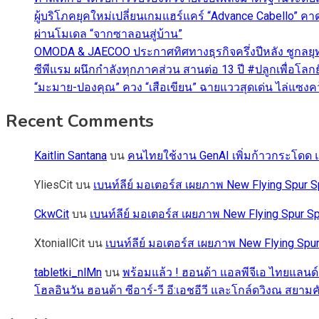
ผู้บริโภคยุคใหม่เปลี่ยนเกมแฮร์แคร์ “Advance Cabello” 
ผ่านโมเดล “จากซาลอนสู่บ้าน”
OMODA & JAECOO ประกาศทิศทางธุรกิจครึ่งปีหลัง ชูกลยุ
ซีพีแรม ผนึกกำลังทุกภาคส่วน สานต่อ 13 ปี #ปลูกเพื่อโลกยั
“มะมาย-ปองคุณ” ควง “เสือเขียน” ฉายแววสุดเด่น ไล่แซงคว้า
Recent Comments
Kaitlin Santana
บน
คนไทยใช้งาน GenAI เพิ่มก้าวกระโดด แต
YliesCit
บน
เบนท์ลีย์ มอเตอร์ส เผยภาพ New Flying Spu
CkwCit
บน
เบนท์ลีย์ มอเตอร์ส เผยภาพ New Flying Spur
XtoniallCit
บน
เบนท์ลีย์ มอเตอร์ส เผยภาพ New Flying S
tabletki_nlMn
บน
พร้อมแล้ว ! ฮอนด้า แอลพีจีเอ ไทยแลนด์
โฮลอินวัน ฮอนด้า ซีอาร์-วี อี:เอชอีวี และโกล์ดวิงณ สยามค