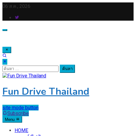
Skip
06 ส.ค., 2026
to
content
ค้นหา
สำหรับ:
Fun Drive Thailand
site mode button
Subscribe
Menu
HOME