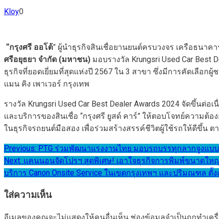
Kloy
0
“
กรุงศรี ออโต้
” ผู้นำธุรกิจสินเชื่อยานยนต์ครบวงจร เครือธนาค
ศรีอยุธยา จำกัด (มหาชน)
มอบรางวัล Krungsri Used Car Best 
ธุรกิจที่ยอดเยี่ยมที่สุดแห่งปี 2567 ใน 3 สาขา ซึ่งมีการคัดเลือ
แมน คิง เพาเวอร์ กรุงเทพ
รางวัล Krungsri Used Car Best Dealer Awards 2024 จัดขึ้นต่
และบริการของสินเชื่อ “กรุงศรี ยูสด์ คาร์” ให้ตอบโจทย์ความต้อ
ในธุรกิจรถยนต์มือสอง เพื่อร่วมสร้างสรรค์ชีวิตผู้ใช้รถให้ดีขึ้น
แนะแนว
Previous:
PTG ร่วมพัฒนาแรงงานไทย มอบรถบรรทุกลากจูงแบบกึ่งพ
Next:
แคนนอนจัดโปรฯ สุดพิเศษ! เอาใจธุรกิจการพิมพ์ขนาดใหญ่ ขย
เรื่อง
บริการ Canon Onsite Service ในเขตกรุงเทพฯ และปริมณฑล ตั้งแต
ใส่ความเห็น
อีเมลของคุณจะไม่แสดงให้คนอื่นเห็น
ช่องข้อมูลจำเป็นถูกทำเค