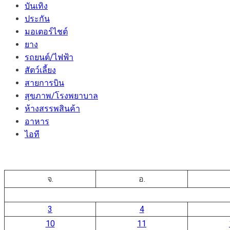
บันเทิง
ประกัน
มอเตอร์ไชต์
ยาง
รถยนต์/ไฟฟ้า
สัตว์เลี้ยง
สายการบิน
สุขภาพ/โรงพยาบาล
ห้างสรรพสินค้า
อาหาร
ไอที
จ.
อ.
3
4
10
11