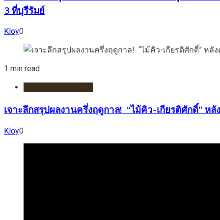
3 ที่บุรีรัมย์
Kloy
0
1 min read
กีฬา/มอเตอร์สปอร์ต
เจาะลึกสรุปผลงานครึ่งฤดูกาล! “ไม้คิว-เกียรติศักดิ์”
Kloy
0