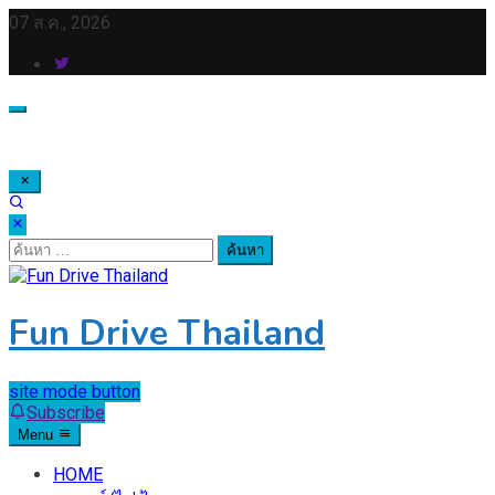
Skip
07 ส.ค., 2026
to
content
ค้นหา
สำหรับ:
Fun Drive Thailand
site mode button
Subscribe
Menu
HOME