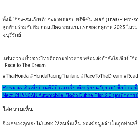
ทั้งนี้ “ก้อง-สมเกียรติ” จะลงทดสอบ พรีซีซั่น เทสต์ (ThaiGP Pre
สุดท้ายร่วมกับทีม ก่อนเปิดฉากสนามแรกของฤดูกาล 2025 ในระหว่าง
จ.บุรีรัมย์
แฟนความเร็วชาวไทยติดตามข่าวสาร พร้อมส่งกำลังใจเชียร์ “ก้อง
: Race to The Dream
#ThaiHonda #HondaRacingThailand #RaceToTheDream #Roa
แนะแนว
Previous:
สินเชื่อบ้านทีทีบี แนะเรื่องต้องรู้ก่อน “กู้ร่วม” ซื้อบ้าน
Next:
CHANGAN Automobile เปิดตัว Dubhe Plan 2.0 บุกเบิกการขับข
เรื่อง
ใส่ความเห็น
อีเมลของคุณจะไม่แสดงให้คนอื่นเห็น
ช่องข้อมูลจำเป็นถูกทำเค