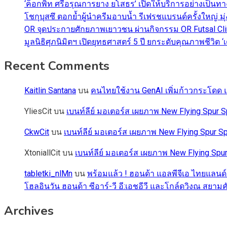
‘ค็อกพิท ศรีอรุณการยาง ยโสธร’ เปิดให้บริการอย่างเป็น
โชกุบุสซึ ตอกย้ำผู้นำครีมอาบน้ำ รีเฟรชแบรนด์ครั้งใหญ่ ม
OR จุดประกายศักยภาพเยาวชน ผ่านกิจกรรม OR Futsal Cli
มูลนิธิศุภนิมิตฯ เปิดยุทธศาสตร์ 5 ปี ยกระดับคุณภาพชี
Recent Comments
Kaitlin Santana
บน
คนไทยใช้งาน GenAI เพิ่มก้าวกระโดด แต
YliesCit
บน
เบนท์ลีย์ มอเตอร์ส เผยภาพ New Flying Spu
CkwCit
บน
เบนท์ลีย์ มอเตอร์ส เผยภาพ New Flying Spur
XtoniallCit
บน
เบนท์ลีย์ มอเตอร์ส เผยภาพ New Flying S
tabletki_nlMn
บน
พร้อมแล้ว ! ฮอนด้า แอลพีจีเอ ไทยแลนด์
โฮลอินวัน ฮอนด้า ซีอาร์-วี อี:เอชอีวี และโกล์ดวิงณ สยามค
Archives