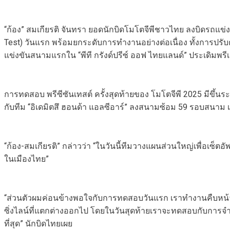
“ก้อง” สมเกียรติ จันทรา ยอดนักบิดโมโตจีพีชาวไทย ลงบิดรถแข่ง
Test) วันแรก พร้อมยกระดับการทำงานอย่างต่อเนื่อง ทั้งการปรับ
แข่งขันสนามแรกใน “พีที กรังด์ปรีซ์ ออฟ ไทยแลนด์” ประเดิมพ
การทดสอบ พรีซีซันเทสต์ ครั้งสุดท้ายของ โมโตจีพี 2025 มีขึ้นร
กับทีม “อิเดมิตสึ ฮอนด้า แอลซีอาร์” ลงสนามซ้อม 59 รอบสนาม เพ
“ก้อง-สมเกียรติ” กล่าวว่า “ในวันนี้ทีมวางแผนส่วนใหญ่เพื่อเซ็
ในเมืองไทย”
“ส่วนตัวผมค่อนข้างพอใจกับการทดสอบวันแรก เราทำงานคืบหน้าจากท
ซิ่งไลน์ที่แตกต่างออกไป โดยในวันสุดท้ายเราจะทดสอบกับการจ
ที่สุด” นักบิดไทยเผย