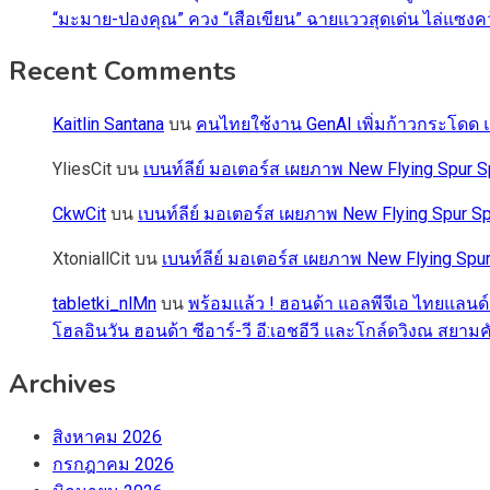
“มะมาย-ปองคุณ” ควง “เสือเขียน” ฉายแววสุดเด่น ไล่แซงคว้า
Recent Comments
Kaitlin Santana
บน
คนไทยใช้งาน GenAI เพิ่มก้าวกระโดด แต
YliesCit
บน
เบนท์ลีย์ มอเตอร์ส เผยภาพ New Flying Spu
CkwCit
บน
เบนท์ลีย์ มอเตอร์ส เผยภาพ New Flying Spur
XtoniallCit
บน
เบนท์ลีย์ มอเตอร์ส เผยภาพ New Flying S
tabletki_nlMn
บน
พร้อมแล้ว ! ฮอนด้า แอลพีจีเอ ไทยแลนด์
โฮลอินวัน ฮอนด้า ซีอาร์-วี อี:เอชอีวี และโกล์ดวิงณ สยามค
Archives
สิงหาคม 2026
กรกฎาคม 2026