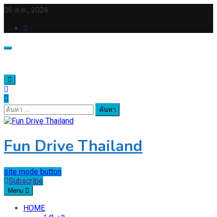
Skip
06 ส.ค., 2026
to
content
ค้นหา
สำหรับ:
Fun Drive Thailand
site mode button
Subscribe
Menu
HOME