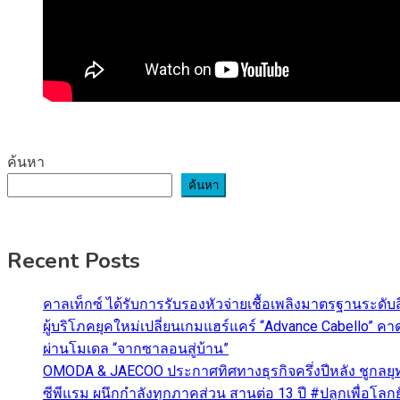
ค้นหา
ค้นหา
Recent Posts
คาลเท็กซ์ ได้รับการรับรองหัวจ่ายเชื้อเพลิงมาตรฐานระด
ผู้บริโภคยุคใหม่เปลี่ยนเกมแฮร์แคร์ “Advance Cabello” 
ผ่านโมเดล “จากซาลอนสู่บ้าน”
OMODA & JAECOO ประกาศทิศทางธุรกิจครึ่งปีหลัง ชูกลยุ
ซีพีแรม ผนึกกำลังทุกภาคส่วน สานต่อ 13 ปี #ปลูกเพื่อโลกยั