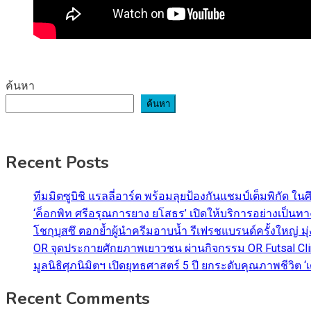
ค้นหา
ค้นหา
Recent Posts
ทีมมิตซูบิชิ แรลลี่อาร์ต พร้อมลุยป้องกันแชมป์เต็มพิกัด ใน
‘ค็อกพิท ศรีอรุณการยาง ยโสธร’ เปิดให้บริการอย่างเป็น
โชกุบุสซึ ตอกย้ำผู้นำครีมอาบน้ำ รีเฟรชแบรนด์ครั้งใหญ่ ม
OR จุดประกายศักยภาพเยาวชน ผ่านกิจกรรม OR Futsal Cli
มูลนิธิศุภนิมิตฯ เปิดยุทธศาสตร์ 5 ปี ยกระดับคุณภาพชี
Recent Comments