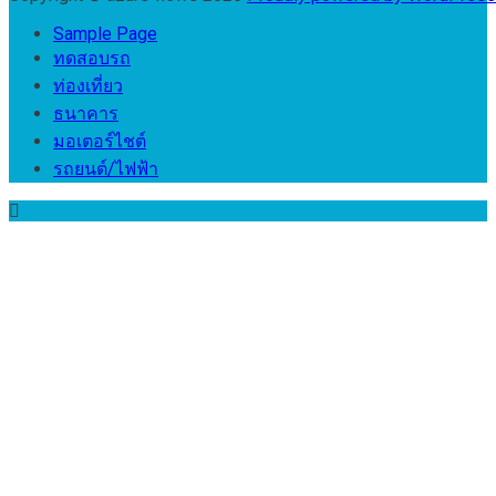
Sample Page
ทดสอบรถ
ท่องเที่ยว
ธนาคาร
มอเตอร์ไชต์
รถยนต์/ไฟฟ้า