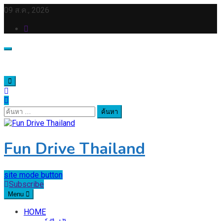
Skip
09 ส.ค., 2026
to
content
ค้นหา
สำหรับ:
Fun Drive Thailand
site mode button
Subscribe
Menu
HOME