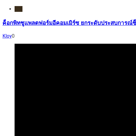
ยาง
ค็อกพิทชูแพลตฟอร์มอีคอมเมิร์ซ ยกระดับประสบการณ์ช็
Kloy
0