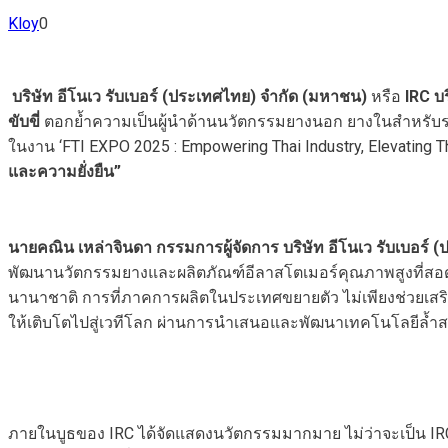
Kloy
0
บริษัท อีโนเว รับเบอร์ (ประเทศไทย) จำกัด (มหาชน)
หรือ
IRC บ
ขับขี่
ตอกย้ำความเป็นผู้นำด้านนวัตกรรมยางนอก ยางในสำหรับร
ในงาน ‘FTI EXPO 2025 : Empowering Thai Industry, Elevating T
และความยั่งยืน”
นายคณิน เหล่าจินดา กรรมการผู้จัดการ บริษัท อีโนเว รับเบอร์
พัฒนานวัตกรรมยางและผลิตภัณฑ์อีลาสโตเมอร์คุณภาพสูงที่สอด
นานาชาติ การที่ภาคการผลิตในประเทศขยายตัว ไม่เพียงช่วยเส
ให้เติบโตไปสู่เวทีโลก ผ่านการนำเสนอและพัฒนาเทคโนโลยีล้ำสม
ภายในบูธของ IRC ได้จัดแสดงนวัตกรรมมากมาย ไม่ว่าจะเป็น IRC