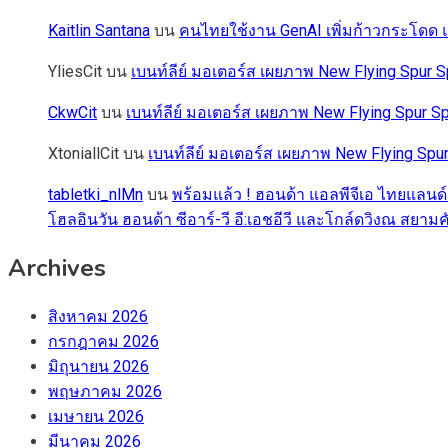
Kaitlin Santana
บน
คนไทยใช้งาน GenAI เพิ่มก้าวกระโดด แต
YliesCit
บน
เบนท์ลีย์ มอเตอร์ส เผยภาพ New Flying Spu
CkwCit
บน
เบนท์ลีย์ มอเตอร์ส เผยภาพ New Flying Spur
XtoniallCit
บน
เบนท์ลีย์ มอเตอร์ส เผยภาพ New Flying S
tabletki_nlMn
บน
พร้อมแล้ว ! ฮอนด้า แอลพีจีเอ ไทยแลนด์
โฮลอินวัน ฮอนด้า ซีอาร์-วี อี:เอชอีวี และโกล์ดวิงณ สยามค
Archives
สิงหาคม 2026
กรกฎาคม 2026
มิถุนายน 2026
พฤษภาคม 2026
เมษายน 2026
มีนาคม 2026