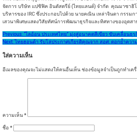
จัดการ บริษัท แปซิฟิค อินดัสตรีย์ (ไทยแลนด์) จำกัด คุณมาซา
บริหารของ IRC ซึ่งประกอบไปด้วย นายคณิน เหล่าจินดา กรรมการ
เสวนาพิเศษแสดงวิสัยทัศน์การพัฒนาธุรกิจและทิศทางของอุตสาห
แนะแนว
Previous:
“ไลอ้อน ประเทศไทย” มุ่งสู่อนาคตสีเขียว ขับเคลื่อนธุรกิ
Next:
ไทยฮอนด้า รับโล่ประกาศเกียรติคุณจาก สอศ. ตอกย้ำความ
เรื่อง
ใส่ความเห็น
อีเมลของคุณจะไม่แสดงให้คนอื่นเห็น
ช่องข้อมูลจำเป็นถูกทำเค
ความเห็น
*
ชื่อ
*