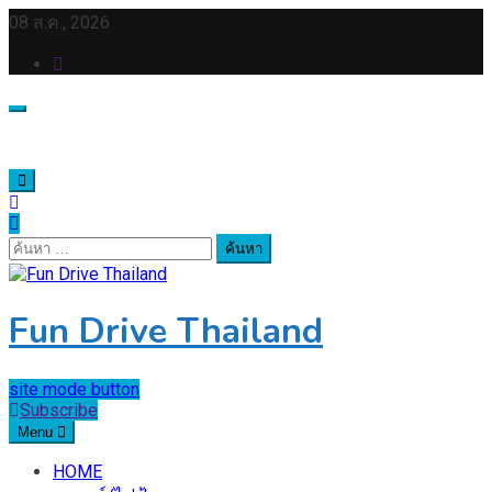
Skip
08 ส.ค., 2026
to
content
ค้นหา
สำหรับ:
Fun Drive Thailand
site mode button
Subscribe
Menu
HOME