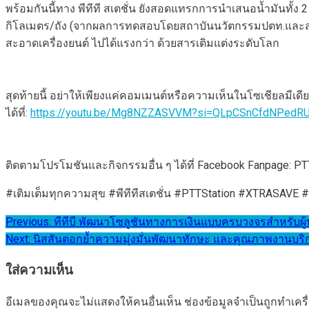
พร้อมกันนี้ทาง พีทีที สเตชั่น ยังสอดแทรกการนำเสนอน้ำมันทั้
กิโลเมตร/ถัง (จากผลการทดสอบโดยสถาบันนวัตกรรมปตท.และสถา
สะอาดเครื่องยนต์ ไปได้แรงกว่า ด้วยสารเติมแต่งระดับโลก
สุดท้ายนี้ อย่าให้เพียงแค่คอมเมนต์หรือความเห็นในโซเชียลมีเ
ได้ที่:
https://youtu.be/Mg8NZZASVVM?si=QLpCSnCfdNPedR
ติดตามโปรโมชันและกิจกรรมอื่น ๆ ได้ที่ Facebook Fanpage: PT
#เติมเต็มทุกความสุข #พีทีทีสเตชั่น #PTTStation #XTRASA
แนะแนว
Previous:
ทีทีบี พัฒนาโซลูชันทางการเงินแบบครบวงจรสำหรับผ
Next:
นิสสันตอกย้ำความมุ่งมั่นพัฒนาทักษะ และคุณภาพงานบริการ
เรื่อง
ใส่ความเห็น
อีเมลของคุณจะไม่แสดงให้คนอื่นเห็น
ช่องข้อมูลจำเป็นถูกทำเค