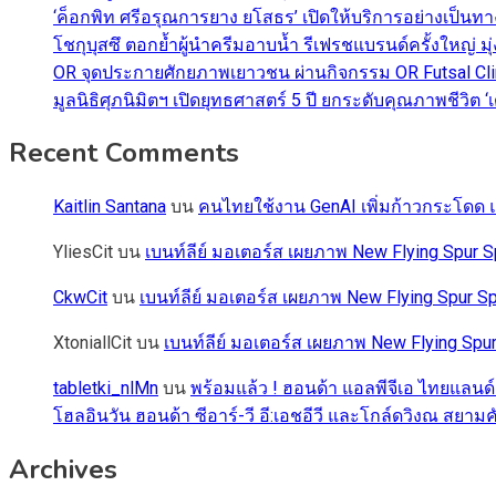
‘ค็อกพิท ศรีอรุณการยาง ยโสธร’ เปิดให้บริการอย่างเป็น
โชกุบุสซึ ตอกย้ำผู้นำครีมอาบน้ำ รีเฟรชแบรนด์ครั้งใหญ่ ม
OR จุดประกายศักยภาพเยาวชน ผ่านกิจกรรม OR Futsal Cli
มูลนิธิศุภนิมิตฯ เปิดยุทธศาสตร์ 5 ปี ยกระดับคุณภาพชี
Recent Comments
Kaitlin Santana
บน
คนไทยใช้งาน GenAI เพิ่มก้าวกระโดด แต
YliesCit
บน
เบนท์ลีย์ มอเตอร์ส เผยภาพ New Flying Spu
CkwCit
บน
เบนท์ลีย์ มอเตอร์ส เผยภาพ New Flying Spur
XtoniallCit
บน
เบนท์ลีย์ มอเตอร์ส เผยภาพ New Flying S
tabletki_nlMn
บน
พร้อมแล้ว ! ฮอนด้า แอลพีจีเอ ไทยแลนด์
โฮลอินวัน ฮอนด้า ซีอาร์-วี อี:เอชอีวี และโกล์ดวิงณ สยามค
Archives