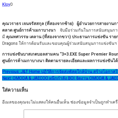
Kloy
0
คุณวราธร เจนจรัสสกุล (ที่สองจากซ้าย) ผู้อำนวยการสายงานกา
ตลาด ศูนย์การค้าเมกาบางนา
จับมือร่วมกันในการสนับสนุน
มี
คุณทศวรรษ เตลาน (ที่สองจากขวา) ประธานการแข่งขัน ราย
Dragons ให้การต้อนรับและขอบคุณผู้ร่วมสนับสนุนการแข่งขันฯ ใน
การแข่งขันบาสเกตบอลสามคน
“
3×3.
EXE
Super
Premier Roun
ศูนย์การค้าเมกาบางนา ติดตามรายละเอียดและผลการแข่งขันได้
แนะแนว
Previous:
J&T Home ปฏิวัติการจัดส่งพัสดุใกล้บ้าน สร้างโอกาสให้
Next:
OMODA & JAECOO ผนึกกำลัง BOI จัดงาน OMODA & JAECOO 
เรื่อง
ใส่ความเห็น
อีเมลของคุณจะไม่แสดงให้คนอื่นเห็น
ช่องข้อมูลจำเป็นถูกทำเค