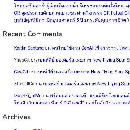
โชกุบุสซึ ตอกย้ำผู้นำครีมอาบน้ำ รีเฟรชแบรนด์ครั้งใหญ่ ม
OR จุดประกายศักยภาพเยาวชน ผ่านกิจกรรม OR Futsal Cli
มูลนิธิศุภนิมิตฯ เปิดยุทธศาสตร์ 5 ปี ยกระดับคุณภาพชี
Recent Comments
Kaitlin Santana
บน
คนไทยใช้งาน GenAI เพิ่มก้าวกระโดด แต
YliesCit
บน
เบนท์ลีย์ มอเตอร์ส เผยภาพ New Flying Spu
CkwCit
บน
เบนท์ลีย์ มอเตอร์ส เผยภาพ New Flying Spur
XtoniallCit
บน
เบนท์ลีย์ มอเตอร์ส เผยภาพ New Flying S
tabletki_nlMn
บน
พร้อมแล้ว ! ฮอนด้า แอลพีจีเอ ไทยแลนด์
โฮลอินวัน ฮอนด้า ซีอาร์-วี อี:เอชอีวี และโกล์ดวิงณ สยามค
Archives