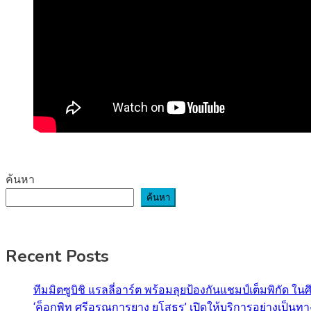
ค้นหา
ค้นหา
Recent Posts
ทีมมิตซูบิชิ แรลลี่อาร์ต พร้อมลุยป้องกันแชมป์เต็มพิกัด ใน
‘ค็อกพิท ศรีอรุณการยาง ยโสธร’ เปิดให้บริการอย่างเป็น