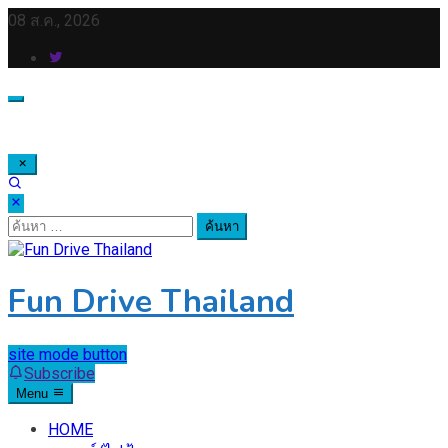
Skip
08 ส.ค., 2026
to
content
ค้นหา
สำหรับ:
Fun Drive Thailand
site mode button
Subscribe
Menu
HOME