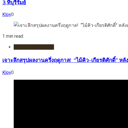
3 ที่บุรีรัมย์
Kloy
0
1 min read
กีฬา/มอเตอร์สปอร์ต
เจาะลึกสรุปผลงานครึ่งฤดูกาล! “ไม้คิว-เกียรติศักดิ์”
Kloy
0