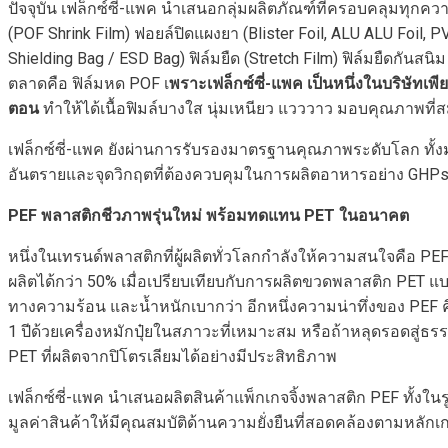
ปัจจุบัน เฟล็กซ์ซี่-แพค นำเสนอกลุ่มผลิตภัณฑ์ที่ครอบคลุมทุก
(POF Shrink Film) ฟอยล์ปิดแผงยา (Blister Foil, ALU ALU Foil
Shielding Bag / ESD Bag) ฟิล์มยืด (Stretch Film) ฟิล์มยืดกัน
ตลาดคือ ฟิล์มหด POF เ
พราะเฟล็กซ์ซี่-แพค เป็นหนึ่งในบริษัทเ
ตอน
ทำให้ได้เนื้อฟิมล์บางใส นุ่มเหนียว แวววาว มอบคุณภาพที่
เฟล็กซ์ซี่-แพค ยังผ่านการรับรองมาตรฐานคุณภาพระดับโลก ท
อันตรายและจุดวิกฤตที่ต้องควบคุมในการผลิตอาหารอย่าง GHPs
PEF พลาสติกชีวภาพรุ่นใหม่ พร้อมทดแทน PET ในอนาคต
หนึ่งในเทรนด์พลาสติกที่ผู้ผลิตทั่วโลกกำลังให้ความสนใจคือ PE
ผลิตได้กว่า 50% เมื่อเปรียบเทียบกับการผลิตขวดพลาสติก PET แบ
ทางความร้อน และน้ำหนักเบากว่า อีกหนึ่งความน่าทึ่งของ PEF
1 ปีด้วยเครื่องหมักปุ๋ยในสภาวะที่เหมาะสม หรือถ้าหลุดรอดสู่ธ
PET ที่ผลิตจากปิโตรเลียมได้อย่างมีประสิทธิภาพ
เฟล็กซ์ซี่-แพค นำเสนอผลิตสินค้าแพ็กเกจจิ้งพลาสติก PEF ทั้งใ
มูลค่าสินค้าให้มีคุณสมบัติด้านความยั่งยืนที่สอดคล้องตามหลั