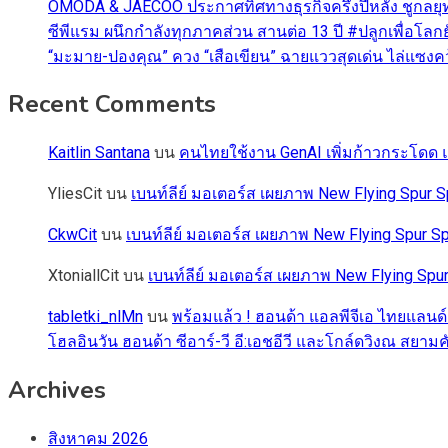
OMODA & JAECOO ประกาศทิศทางธุรกิจครึ่งปีหลัง ชูกลยุ
ซีพีแรม ผนึกกำลังทุกภาคส่วน สานต่อ 13 ปี #ปลูกเพื่อโลกยั
“มะมาย-ปองคุณ” ควง “เสือเขียน” ฉายแววสุดเด่น ไล่แซงคว้า
Recent Comments
Kaitlin Santana
บน
คนไทยใช้งาน GenAI เพิ่มก้าวกระโดด แต
YliesCit
บน
เบนท์ลีย์ มอเตอร์ส เผยภาพ New Flying Spu
CkwCit
บน
เบนท์ลีย์ มอเตอร์ส เผยภาพ New Flying Spur
XtoniallCit
บน
เบนท์ลีย์ มอเตอร์ส เผยภาพ New Flying S
tabletki_nlMn
บน
พร้อมแล้ว ! ฮอนด้า แอลพีจีเอ ไทยแลนด์
โฮลอินวัน ฮอนด้า ซีอาร์-วี อี:เอชอีวี และโกล์ดวิงณ สยามค
Archives
สิงหาคม 2026