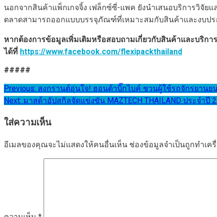
นอกจากสินค้าแพ็กเกจจิ้ง เฟล็กซ์ซี่-แพค ยังนำเสนอบริการวิจั
ตลาดสามารถออกแบบบรรจุภัณฑ์ที่เหมาะสมกับสินค้าและงบ
หากต้องการข้อมูลเพิ่มเติมหรือสอบถามเกี่ยวกับสินค้าและบริการ
ได้ที่
https://www.facebook.com/flexipackthailand
#####
แนะแนว
Previous:
สงกรานต์อุ่นใจ! ฮอนด้าบิ๊กไบค์ ชวนผู้ใช้รถจักรยานย
Next:
มาสด้าอัปสกิลจัดแข่งขัน MAZTECH THAILAND ประจำปี 25
เรื่อง
ใส่ความเห็น
อีเมลของคุณจะไม่แสดงให้คนอื่นเห็น
ช่องข้อมูลจำเป็นถูกทำเค
ความเห็น
*