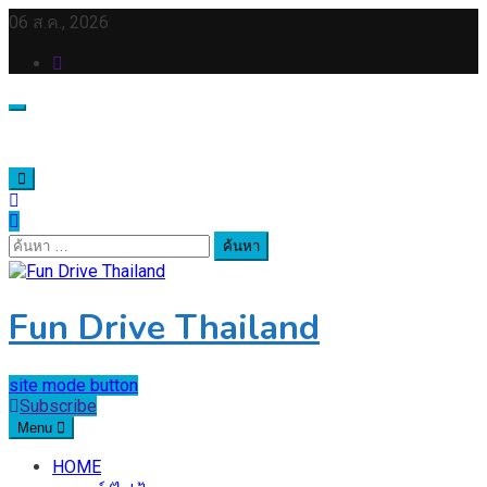
Skip
06 ส.ค., 2026
to
content
ค้นหา
สำหรับ:
Fun Drive Thailand
site mode button
Subscribe
Menu
HOME