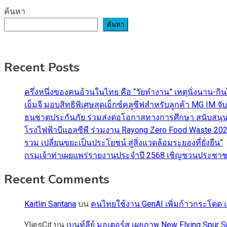
ค้นหา
ค้นหา
Recent Posts
ครึ่งหนึ่งของคนอ้วนในไทย คือ “วัยทำงาน” เหตุนั่งนาน-กิ
เอ็มจี มอบสิทธิพิเศษสุดเอ็กซ์คลูซีฟสำหรับลูกค้า MG IM
ธนชาตประกันภัย ร่วมส่งต่อโอกาสทางการศึกษา สนับสนุน
โรงไฟฟ้าบีแอลซีพี ร่วมงาน Rayong Zero Food Waste 2026 
รวม เปลี่ยนขยะเป็นประโยชน์ สู่สิ่งแวดล้อมระยองที่ยั่งยืน”
กรมเจ้าท่าเผยแพร่รายงานประจำปี 2568 เชิญชวนประชาชน
Recent Comments
Kaitlin Santana
บน
คนไทยใช้งาน GenAI เพิ่มก้าวกระโดด แต
YliesCit
บน
เบนท์ลีย์ มอเตอร์ส เผยภาพ New Flying Spu