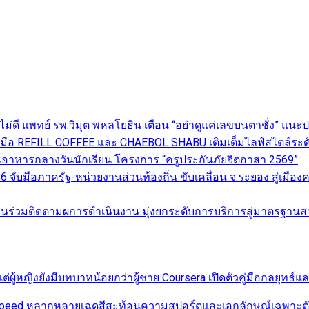
นไม่ดี แพทย์ รพ.วิมุต พหลโยธิน เตือน “อย่าดูแค่เลขบนตาชั่ง” แ
 จับมือ REFILL COFFEE และ CHAEBOL SHABU เติมเต็มไลฟ์สไตล์ระด
อาหารกลางวันนักเรียน โครงการ “ครูประกันภัยจิตอาสา 2569”
จับมือภาครัฐ-หน่วยงานส่วนท้องถิ่น ขับเคลื่อน จ.ระยอง สู่เมือ
ร่วมติดตามผการดำเนินงาน มุ่งยกระดับการบริการสู่มาตรฐานสา
่ผู้หญิงยังมีบทบาทน้อยกว่าผู้ชาย Coursera เปิดตัวคู่มือกลยุทธ์
r Speed หลากหลายเฉดสีสะท้อนความสปอร์ตและเอกลักษณ์เฉพาะตัวใ