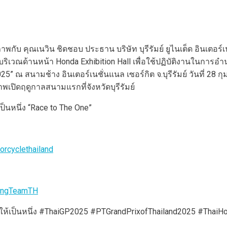
กับ คุณเนวิน ชิดชอบ ประธาน บริษัท บุรีรัมย์ ยูไนเต็ด อินเตอร์
บริเวณด้านหน้า Honda Exhibition Hall เพื่อใช้ปฏิบัติงานในการ
” ณ สนามช้าง อินเตอร์เนชั่นแนล เซอร์กิต จ.บุรีรัมย์ วันที่ 28 ก
เปิดฤดูกาลสนามแรกที่จังหวัดบุรีรัมย์
นหนึ่ง “Race to The One”
rcyclethailand
cingTeamTH
ยให้เป็นหนึ่ง #ThaiGP2025 #PTGrandPrixofThailand2025 #Th