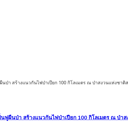
นฟูผืนป่า สร้างแนวกันไฟป่าเปียก 100 กิโลเมตร ณ ป่าสง