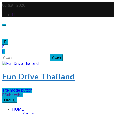
Skip
06 ส.ค., 2026
to
content
ค้นหา
สำหรับ:
Fun Drive Thailand
site mode button
Subscribe
Menu
HOME