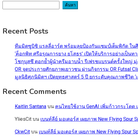
ค้นหา
Recent Posts
ทีมมิตซูบิชิ แรลลี่อาร์ต พร้อมลุยป้องกันแชมป์เต็มพิกัด ใน
‘ค็อกพิท ศรีอรุณการยาง ยโสธร’ เปิดให้บริการอย่างเป็น
โชกุบุสซึ ตอกย้ำผู้นำครีมอาบน้ำ รีเฟรชแบรนด์ครั้งใหญ่ ม
OR จุดประกายศักยภาพเยาวชน ผ่านกิจกรรม OR Futsal Cli
มูลนิธิศุภนิมิตฯ เปิดยุทธศาสตร์ 5 ปี ยกระดับคุณภาพชี
Recent Comments
Kaitlin Santana
บน
คนไทยใช้งาน GenAI เพิ่มก้าวกระโดด แต
YliesCit
บน
เบนท์ลีย์ มอเตอร์ส เผยภาพ New Flying Spu
CkwCit
บน
เบนท์ลีย์ มอเตอร์ส เผยภาพ New Flying Spur