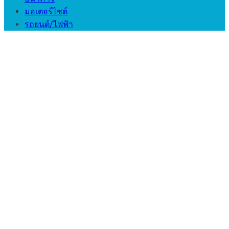
มอเตอร์ไชต์
รถยนต์/ไฟฟ้า