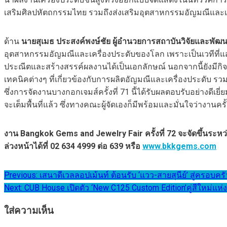
เสริมศิลปหัตถกรรมไทย รวมถึงส่งเสริมอุตสาหกรรมอัญมณีและเค
ด้าน
นายสุเมธ ประสงค์พงษ์ชัย ผู้อำนวยการสถาบันวิจัยและพัฒน
อุตสาหกรรมอัญมณีและเครื่องประดับของโลก เพราะเป็นเวทีที่แส
ประณีตและสร้างสรรค์ผลงานได้เป็นเอกลักษณ์ นอกจากนี้ยังมีก
เทคนิคต่างๆ ที่เกี่ยวข้องกับการผลิตอัญมณีและเครื่องประดับ ร
ซึ่งการจัดงานบางกอกเจมส์ครั้งที่ 71 นี้ได้รับผลตอบรับอย่างดีเ
จะเต็มพื้นที่แล้ว ซึ่งทางคณะผู้จัดเองก็มีพร้อมและมั่นใจว่างานคร
งาน
Bangkok Gems and Jewelry Fair ครั้งที่ 72 จะจัดขึ้นระหว่
ล่วงหน้าได้ที่ 02 634 4999 ต่อ 639 หรือ
www.bkkgems.com
แนะแนว
Previous:
เสนาดีเวลลอปเม้นท์ ต้อนรับ ‘แวว-สายสุนีย์’ สู่ครอ
Next:
CUB House เปิดตัว ‘New C125 Custom Edition’คู่สีใหม่
เรื่อง
ใส่ความเห็น