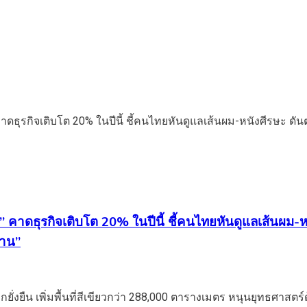
o” คาดธุรกิจเติบโต 20% ในปีนี้ ชี้คนไทยหันดูแลเส้นผ
้าน”