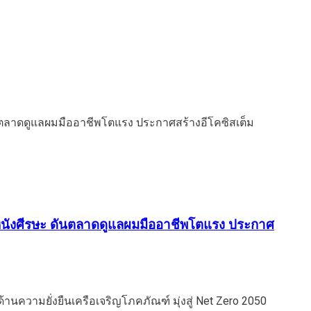
ม-หนังศีรษะ ดันตลาดดูแลผมมืออาชีพโตแรง ประกาศ