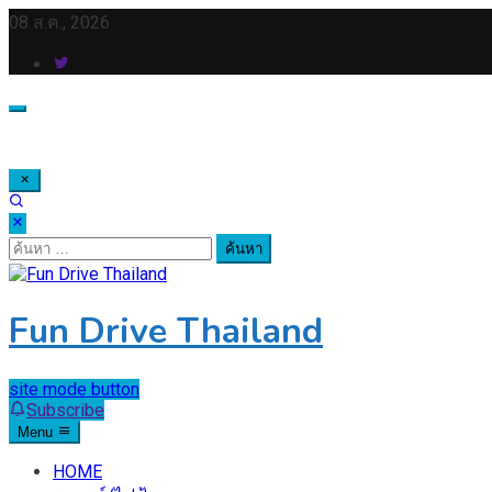
Skip
08 ส.ค., 2026
to
content
ค้นหา
สำหรับ:
Fun Drive Thailand
site mode button
Subscribe
Menu
HOME