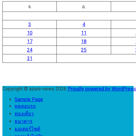
จ.
อ.
3
4
10
11
17
18
24
25
31
Copyright © azure-news 2026
Proudly powered by WordPres
Sample Page
ทดสอบรถ
ท่องเที่ยว
ธนาคาร
มอเตอร์ไชต์