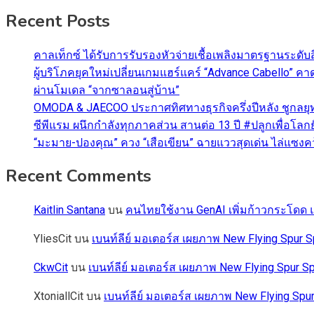
Recent Posts
คาลเท็กซ์ ได้รับการรับรองหัวจ่ายเชื้อเพลิงมาตรฐานระด
ผู้บริโภคยุคใหม่เปลี่ยนเกมแฮร์แคร์ “Advance Cabello” 
ผ่านโมเดล “จากซาลอนสู่บ้าน”
OMODA & JAECOO ประกาศทิศทางธุรกิจครึ่งปีหลัง ชูกลยุ
ซีพีแรม ผนึกกำลังทุกภาคส่วน สานต่อ 13 ปี #ปลูกเพื่อโลกยั
“มะมาย-ปองคุณ” ควง “เสือเขียน” ฉายแววสุดเด่น ไล่แซงคว้า
Recent Comments
Kaitlin Santana
บน
คนไทยใช้งาน GenAI เพิ่มก้าวกระโดด แต
YliesCit
บน
เบนท์ลีย์ มอเตอร์ส เผยภาพ New Flying Spu
CkwCit
บน
เบนท์ลีย์ มอเตอร์ส เผยภาพ New Flying Spur
XtoniallCit
บน
เบนท์ลีย์ มอเตอร์ส เผยภาพ New Flying S