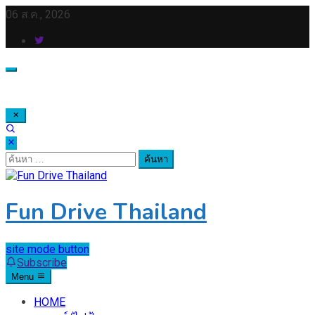
Skip
06 ส.ค., 2026
to
content
ค้นหา
สำหรับ:
Fun Drive Thailand
site mode button
Subscribe
Menu
HOME