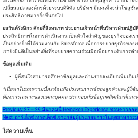
เสริมศักยภาพให้ทีมพนักงานขายทำงานกับกลุ่มลูกค้าเป้าหมายซึ
เปลี่ยนแปลงองค์กรด้วยระบบดิจิทัล บริษัทฯ มีแผนที่จะนำโซลูช
ประสิทธิภาพมากยิ่งขึ้นต่อไป
ยสวันต์รังษิกร ศักยดิ์สิงหนาท ประธานเจ้าหน้าที่บริหารฝ่ายปฏิ
ประสิทธิภาพในการดำเนินงาน เป็นหัวใจสำคัญของธุรกิจของเรา ส
เป็นอย่างยิ่งที่ได้ร่วมงานกับ Salesforce เพื่อการขยายธุรก
เรายังยินดีเป็นอย่างยิ่งที่จะขยายความร่วมมือเพื่อยกระดับการ
ข้อมูลเพิ่มเติม
ผู้ที่สนใจสามารถศึกษาข้อมูลและอ่านรายละเอียดเพิ่มเติมเก
*
เนื้อหาในบทความนี้สะท้อนถึงประสบการณ์ของลูกค้าและผู้ใช้
ต้องการเฉพาะของแต่ละบุคคล ประกอบกับข้อมูลผลิตภัณฑ์และคุณ
แนะแนว
Previous:
27 – 29 มีนาคมนี้ Heineken Experience ชวนชาวออฟฟิ
Next:
อาร์เอ็กซ์เทรดเด็กซ์เจาะกลุ่มผู้ประกอบการในอุตสาหกรร
เรื่อง
ใส่ความเห็น