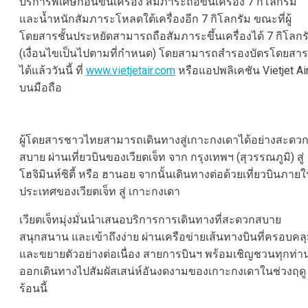
บริการพิเศษก่อนขึ้นเครื่อง สัมภาระถือขึ้นเครื่อง 7 กิโลกรัม
และน้ำหนักสัมภาระโหลดใต้เครื่องอีก 7 กิโลกรัม ขณะที่ผู้
โดยสารชั้นประหยัดสามารถถือสัมภาระขึ้นเครื่องได้ 7 กิโลกร
(เงื่อนไขเป็นไปตามที่กำหนด) โดยสามารถสำรองบัตรโดยสาร
ได้แล้ววันนี้ ที่
www.vietjetair.com
หรือแอปพลิเคชัน Vietjet Ai
บนมือถือ
ผู้โดยสารชาวไทยสามารถเดินทางสู่เกาะกงเดาได้อย่างสะดว
สบาย ผ่านเที่ยวบินของเวียตเจ็ท จาก กรุงเทพฯ (สุวรรณภูมิ) สู่
โฮจิมินห์ซิตี้ หรือ ฮานอย จากนั้นเดินทางต่อด้วยเที่ยวบินภาย
ประเทศของเวียตเจ็ท สู่ เกาะกงเดา
เวียตเจ็ทมุ่งมั่นนำเสนอบริการการเดินทางที่สะดวกสบาย
สนุกสนาน และเข้าถึงง่าย ผ่านเครือข่ายเส้นทางบินที่ครอบคล
และขยายตัวอย่างต่อเนื่อง สายการบินฯ พร้อมเชิญชวนทุกท่า
ออกเดินทางไปสัมผัสเสน่ห์อันงดงามของเกาะกงเดาในช่วงฤดู
ร้อนนี้