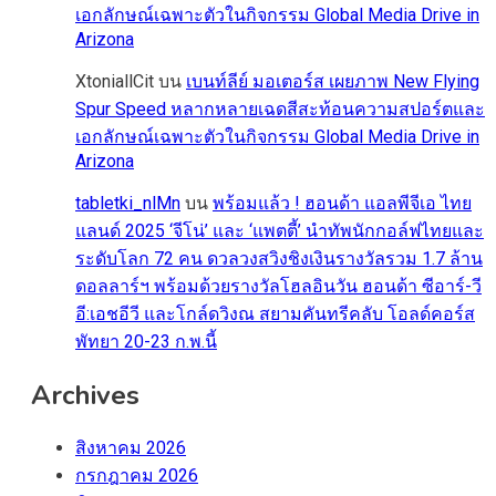
เอกลักษณ์เฉพาะตัวในกิจกรรม Global Media Drive in
Arizona
XtoniallCit
บน
เบนท์ลีย์ มอเตอร์ส เผยภาพ New Flying
Spur Speed หลากหลายเฉดสีสะท้อนความสปอร์ตและ
เอกลักษณ์เฉพาะตัวในกิจกรรม Global Media Drive in
Arizona
tabletki_nlMn
บน
พร้อมแล้ว ! ฮอนด้า แอลพีจีเอ ไทย
แลนด์ 2025 ‘จีโน่’ และ ‘แพตตี้’ นำทัพนักกอล์ฟไทยและ
ระดับโลก 72 คน ดวลวงสวิงชิงเงินรางวัลรวม 1.7 ล้าน
ดอลลาร์ฯ พร้อมด้วยรางวัลโฮลอินวัน ฮอนด้า ซีอาร์-วี
อี:เอชอีวี และโกล์ดวิงณ สยามคันทรีคลับ โอลด์คอร์ส
พัทยา 20-23 ก.พ.นี้
Archives
สิงหาคม 2026
กรกฎาคม 2026