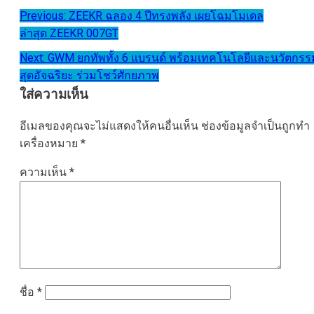
แนะแนว
Previous:
ZEEKR ฉลอง 4 ปีทรงพลัง เผยโฉมโมเดล
ล่าสุด ZEEKR 007GT
เรื่อง
Next:
GWM ยกทัพทั้ง 6 แบรนด์ พร้อมเทคโนโลยีและนวัตกรร
สุดอัจฉริยะ ร่วมโชว์ศักยภาพ
ใส่ความเห็น
อีเมลของคุณจะไม่แสดงให้คนอื่นเห็น
ช่องข้อมูลจำเป็นถูกทำ
เครื่องหมาย
*
ความเห็น
*
ชื่อ
*