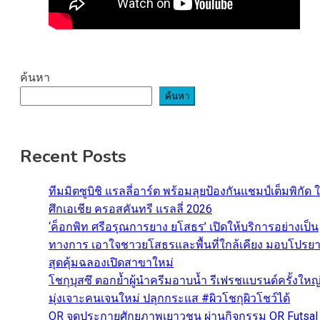
ค้นหา
ค้นหา
Recent Posts
ทีมมิตซูบิชิ แรลลี่อาร์ต พร้อมลุยป้องกันแชมป์เต็มพิกัด 
ศึกเอเชีย ครอสคันทรี แรลลี่ 2026
‘ค็อกพิท ศรีอรุณการยาง ยโสธร’ เปิดให้บริการอย่างเป็น
ทางการ เอาใจชาวยโสธรและพื้นที่ใกล้เคียง มอบโปรย
สุดคุ้มฉลองเปิดสาขาใหม่
โชกุบุสซึ ตอกย้ำผู้นำครีมอาบน้ำ รีเฟรชแบรนด์ครั้งใหญ
มุ่งเจาะคนเจนใหม่ ปลุกกระแส #ผิวโชกุผิวโชว์ได้
OR จุดประกายศักยภาพเยาวชน ผ่านกิจกรรม OR Futsal