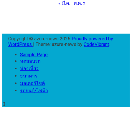
« มี.ค.
พ.ค. »
Copyright © azure-news 2026
Proudly powered by
WordPress
|
Theme: azure-news by
CodeVibrant
.
Sample Page
ทดสอบรถ
ท่องเที่ยว
ธนาคาร
มอเตอร์ไชต์
รถยนต์/ไฟฟ้า