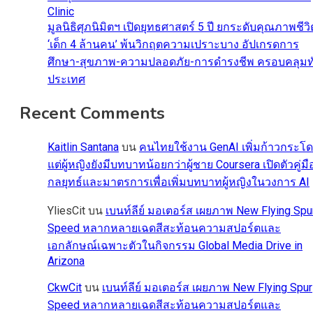
Clinic
มูลนิธิศุภนิมิตฯ เปิดยุทธศาสตร์ 5 ปี ยกระดับคุณภาพชีวิ
‘เด็ก 4 ล้านคน’ พ้นวิกฤตความเปราะบาง อัปเกรดการ
ศึกษา-สุขภาพ-ความปลอดภัย-การดำรงชีพ ครอบคลุมทั
ประเทศ
Recent Comments
Kaitlin Santana
บน
คนไทยใช้งาน GenAI เพิ่มก้าวกระโ
แต่ผู้หญิงยังมีบทบาทน้อยกว่าผู้ชาย Coursera เปิดตัวคู่มื
กลยุทธ์และมาตรการเพื่อเพิ่มบทบาทผู้หญิงในวงการ AI
YliesCit
บน
เบนท์ลีย์ มอเตอร์ส เผยภาพ New Flying Spu
Speed หลากหลายเฉดสีสะท้อนความสปอร์ตและ
เอกลักษณ์เฉพาะตัวในกิจกรรม Global Media Drive in
Arizona
CkwCit
บน
เบนท์ลีย์ มอเตอร์ส เผยภาพ New Flying Spur
Speed หลากหลายเฉดสีสะท้อนความสปอร์ตและ