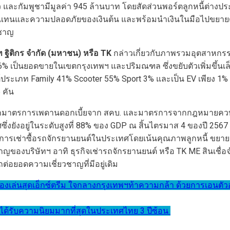
และกัมพูชามีมูลค่า 945 ล้านบาท โดยสัดส่วนพอร์ตลูกหนี้ต่างประเท
ทนและความปลอดภัยของเงินต้น และพร้อมนำเงินในมือไปขยายตลาดเ
วชาญ
ฐิติกร จำกัด (มหาชน) หรือ
TK
กล่าวเกี่ยวกับภาพรวมอุตสาหกรร
เป็นยอดขายในเขตกรุงเทพฯ และปริมณฑล ซึ่งขยับตัวเพิ่มขึ้นเล็ก
ะเภท Family 41% Scooter 55% Sport 3% และเป็น EV เพียง 1% ทั้ง
 คัน
กมาตรการเพดานดอกเบี้ยจาก สคบ. และมาตรการจากกฎหมายควบคุมธุร
ซึ่งยังอยู่ในระดับสูงที่ 88% ของ GDP ณ สิ้นไตรมาส 4 ของปี 256
้บริการเช่าซื้อรถจักรยานยนต์ในประเทศโดยเน้นคุณภาพลูกหนี้ ข
าญของบริษัทฯ อาทิ ธุรกิจเช่ารถจักรยานยนต์ หรือ TK ME สินเชื่
่อยอดความเชี่ยวชาญที่มีอยู่เดิม
ื่องเล่นสุดเอ็กซ์ตรีม ใจกลางกรุงเทพฯท้าความกล้า ด้วยการเอนต
่ได้รับความนิยมมากที่สุดในประเทศไทย 3 ปีซ้อน