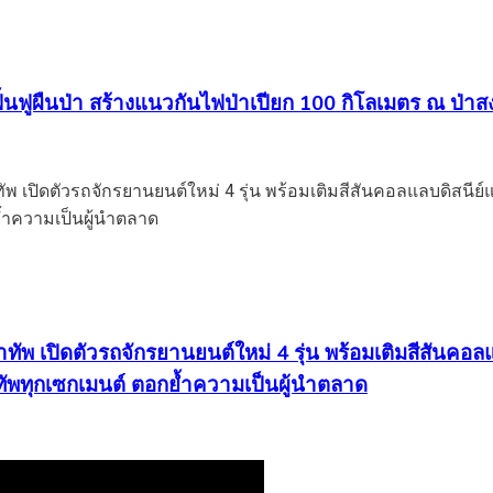
นฟูผืนป่า สร้างแนวกันไฟป่าเปียก 100 กิโลเมตร ณ ป่าสง
นำทัพ เปิดตัวรถจักรยานยนต์ใหม่ 4 รุ่น พร้อมเติมสีสั
ัพทุกเซกเมนต์ ตอกย้ำความเป็นผู้นำตลาด