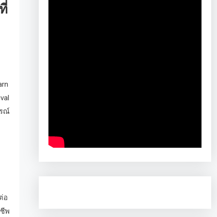
ี่
arn
val
รณ์
ต่อ
ชีพ