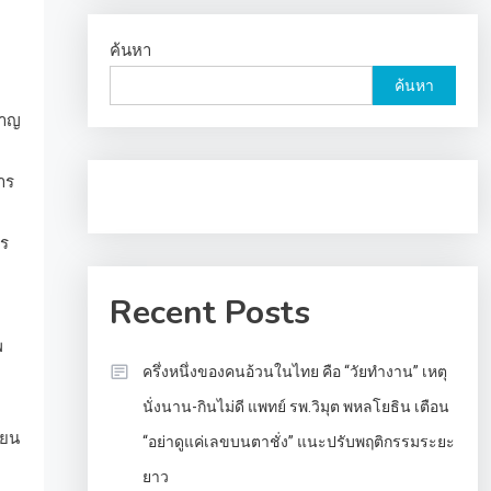
ค้นหา
ค้นหา
ชาญ
าร
าร
Recent Posts
พ
ครึ่งหนึ่งของคนอ้วนในไทย คือ “วัยทำงาน” เหตุ
นั่งนาน-กินไม่ดี แพทย์ รพ.วิมุต พหลโยธิน เตือน
ียน
“อย่าดูแค่เลขบนตาชั่ง” แนะปรับพฤติกรรมระยะ
ยาว