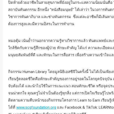
ปิดท้ายด้วยอาชีพในสายสุขภาพที่ยังอยู่ในกระแสความนิยมนั่นคือ 
สถาบันทันตกรรม อีกหนึ่ง “หนังสือมนุษย์” ได้เล่าว่า ในวงการทัน
วิชาการทันตาภิบาล และช่างทันตกรรม ซึ่งแต่ละอาชีพก็มีเส้นทาง
ต้องการสูงและมีความอิสระในการทำงาน
หมอตุ้ม เน้นย้ำว่านอกจากความรู้ทางวิชาการแล้ว ทันตแพทย์และบ
ใกล้ชิดกับความรู้สึกของผู้ป่วย ทักษะสำคัญ ได้แก่ ความละเอียด
มนุษยสัมพันธ์ที่ดี และทักษะในการสื่อสาร เพื่อสร้างความเข้าใจแ
กิจกรรม Human Library โดยมูลนิธิเอสซีจีในครั้งนี้ ไม่ได้เป็นเพีย
เรียนรู้ตลอดชีวิตคือทักษะสำคัญของการอยู่รอดในโลกยุคปัจจุบัน 
จับต้องได้ และนำไปใช้ในการแนะแนว สอนทักษะชีวิต หรือจุดประก
จนน่าตกใจ คุณครูไม่จำเป็นต้องรู้ทุกสิ่ง แต่การเปิดใจเรียนรู้ไปพ
ติดตามความคืบหน้าของกิจกรรมโครงการ Learn to Earn เรียนรู้เพื
ได้ที่
www.scgfoundation.org
และ Facebook & TikTok: LEARNt