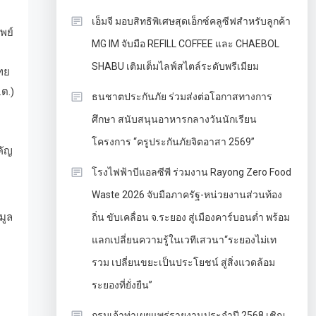
เอ็มจี มอบสิทธิพิเศษสุดเอ็กซ์คลูซีฟสำหรับลูกค้า
พย์
MG IM จับมือ REFILL COFFEE และ CHAEBOL
SHABU เติมเต็มไลฟ์สไตล์ระดับพรีเมียม
ไทย
ต.)
ธนชาตประกันภัย ร่วมส่งต่อโอกาสทางการ
ศึกษา สนับสนุนอาหารกลางวันนักเรียน
โครงการ “ครูประกันภัยจิตอาสา 2569”
คัญ
โรงไฟฟ้าบีแอลซีพี ร่วมงาน Rayong Zero Food
Waste 2026 จับมือภาครัฐ-หน่วยงานส่วนท้อง
มูล
ถิ่น ขับเคลื่อน จ.ระยอง สู่เมืองคาร์บอนต่ำ พร้อม
แลกเปลี่ยนความรู้ในเวทีเสวนา“ระยองไม่เท
รวม เปลี่ยนขยะเป็นประโยชน์ สู่สิ่งแวดล้อม
ระยองที่ยั่งยืน”
กรมเจ้าท่าเผยแพร่รายงานประจำปี 2568 เชิญ