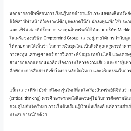
นอกจากอาชีพที่สอนการเรียนรู้นอกตำราแล้ว กระแสของสินทรัพย์ดิจิ
ดิจิทัล” ที่ทำหน้าที่วิเคราะห์ข้อมูลตลาดให้กับนักลงทุนเพื่อใช้ปร
และ เฟิร์ส สองที่ปรึกษาการลงทุนสินทรัพย์ดิจิทัลจากบริษัท Merkle
ในเครือของบริษัท Cryptomind Group และอยู่ภายใต้การกำกับด
ได้ฉายภาพให้เห็นว่า โลกการเงินยุคใหม่เป็นสิ่งที่คุณครูควรทำควา
การลงทุน เศรษฐศาสตร์ การวิเคราะห์ข้อมูล เทคโนโลยี และเศรษฐศา
สามารถสอดแทรกแนวคิดเรื่องการบริหารความเสี่ยง และการรู้เท่าทันกา
คือทักษะการสื่อสารที่เข้าใจง่าย หลักจิตวิทยา และจริยธรรมในก
แน็ก และ เฟิร์ส ยังฝากถึงคนรุ่นใหม่ที่สนใจเรื่องสินทรัพย์ดิจิท
(critical thinking) ควรศึกษาจากหนังสือควบคู่ไปกับการติดตามอิ
ควบคู่ไปกับจิตวิทยา การเริ่มต้นเรียนรู้เร็วเป็นเรื่องดี แต่ความสำเร
ประสบการณ์อีกด้วย