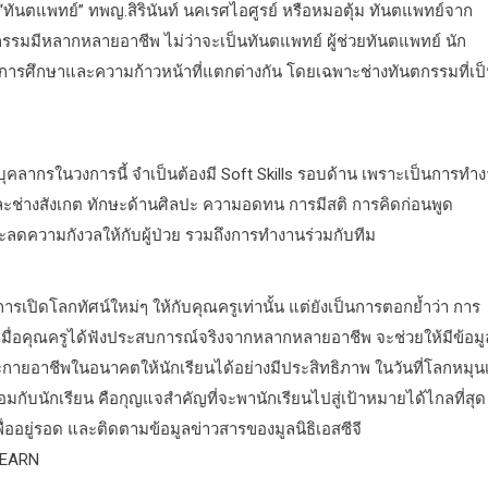
“ทันตแพทย์” ทพญ.สิรินันท์ นคเรศไอศูรย์ หรือหมอตุ้ม ทันตแพทย์จาก
ตกรรมมีหลากหลายอาชีพ ไม่ว่าจะเป็นทันตแพทย์ ผู้ช่วยทันตแพทย์ นัก
การศึกษาและความก้าวหน้าที่แตกต่างกัน โดยเฉพาะช่างทันตกรรมที่เป็น
ุคลากรในวงการนี้ จำเป็นต้องมี Soft Skills รอบด้าน เพราะเป็นการทำ
และช่างสังเกต ทักษะด้านศิลปะ ความอดทน การมีสติ การคิดก่อนพูด
ละลดความกังวลให้กับผู้ป่วย รวมถึงการทำงานร่วมกับทีม
งการเปิดโลกทัศน์ใหม่ๆ ให้กับคุณครูเท่านั้น แต่ยังเป็นการตอกย้ำว่า การ
เมื่อคุณครูได้ฟังประสบการณ์จริงจากหลากหลายอาชีพ จะช่วยให้มีข้อมูล
ายอาชีพในอนาคตให้นักเรียนได้อย่างมีประสิทธิภาพ ในวันที่โลกหมุนเ
ร้อมกับนักเรียน คือกุญแจสำคัญที่จะพานักเรียนไปสู่เป้าหมายได้ไกลที่สุ
่ออยู่รอด และติดตามข้อมูลข่าวสารของมูลนิธิเอสซีจี
oEARN