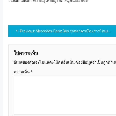
#LearntoEarn #เรียนรู้เพื่ออยู่รอด #มูลนิธิเอสซีจี
แนะแนว
Previous:
Mercedes-Benz Bus รุกตลาดรถโดยสารไทย เปิดตัว RS1936 รถบัสสำเร็จรูปครั้งแรก
เรื่อง
ใส่ความเห็น
อีเมลของคุณจะไม่แสดงให้คนอื่นเห็น
ช่องข้อมูลจำเป็นถูกทำเ
ความเห็น
*