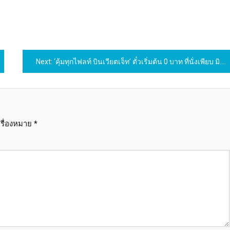
Next:
‘คุ้มทุกไฟลท์ บินเวียตเจ็ท’ ตั๋วเริ่มต้น 0 บาท ที่นั่งเพียบ มิ.ย. – ก.ย. นี้
ครื่องหมาย
*