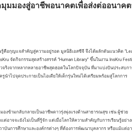
มุมมองสู่อาชีพอนาคตเพื่อส่งต่ออนาคตท
ู้คือกุญแจสำคัญสู่ความอยู่รอด มูลนิธิเอสซีจี จึงได้ผลักดันแนวคิด “Le
บ InsKru จัดกิจกรรมสุดสร้างสรรค์ “Human Library” ขึ้นในงาน InsKru Festi
ย์” ตัวจริงจากหลากหลายอาชีพสุดฮอตในโลกปัจจุบัน ที่มาแบ่งปันประสบกา
ครูนำไปจุดประกายเป็นไอเดียให้เด็กรุ่นใหม่ได้เตรียมพร้อมสู่โลกการ
ูกมองข้ามกลับกลายเป็นอาชีพดาวรุ่งพุ่งแรงด้านสาธารณสุข เช่น ผู้ช่วย
อาจจะยังไม่เป็นที่รู้จัก แต่เมื่อโลกให้ความสำคัญกับการเรียนรู้อย่าง
้งสถาบันการศึกษาและองค์กรต่างๆ ที่ต้องการพัฒนาบุคลากร หรือแม้แต่อา