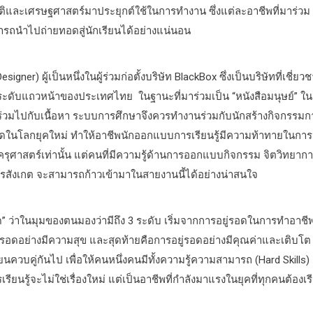
านสถิติและเศรษฐศาสตร์มาประยุกต์ใช้ในการทำงาน ซึ่งแต่ละอาชีพที่มาร่วม
ารถนำไปถ่ายทอดสู่นักเรียนได้อย่างแน่นอน
er) ผู้เป็นหนึ่งในผู้ร่วมก่อตั้งบริษัท BlackBox ซึ่งเป็นบริษัทที่เชี่ยว
รู้ระดับแถวหน้าของประเทศไทย ในฐานะที่มาร่วมเป็น “หนังสือมนุษย์” ใน
ู้สึกร่วมไปกับเนื้อหา ระบบการศึกษาจึงควรทำงานร่วมกับนักสร้างกิจกรรมก
ยู่รอดในโลกยุคใหม่ ทำให้อาชีพนักออกแบบการเรียนรู้มีความท้าทายในการ
่จบครุศาสตร์เท่านั้น แต่คนที่มีความรู้ด้านการออกแบบกิจกรรม จิตวิทยาก
ละการสังเกต จะสามารถก้าวเข้ามาในสายงานนี้ได้อย่างน่าสนใจ
่รอด” ว่าในมุมของตนมองว่ามีถึง 3 ระดับ เริ่มจากการอยู่รอดในการทำอาชี
่รอดอย่างมีความสุข และสุดท้ายคือการอยู่รอดอย่างมีคุณค่าและเติบโต
ยนควบคู่กันไป เพื่อให้คนหนึ่งคนมีทั้งความรู้ความสามารถ (Hard Skills)
ียนรู้จะไม่ใช่เรื่องใหม่ แต่เป็นอาชีพที่กำลังมาแรงในยุคที่ทุกคนต้องเร