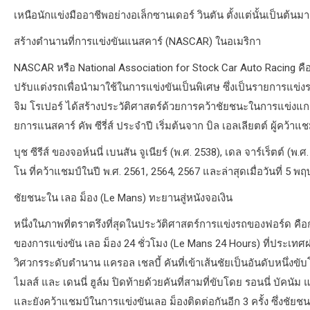
เหนือนักแข่งมืออาชีพอย่างอเล็กซานเดอร์ วินตัน ตั้งแต่นั้นเป็
สร้างตำนานที่การแข่งขันแนสคาร์ (NASCAR) ในอเมริกา
NASCAR หรือ National Association for Stock Car Auto Racing 
ปรับแต่งรถเพื่อนำมาใช้ในการแข่งขันเป็นพิเศษ ซึ่งเป็นรายการแข่งร
จิม โรเปอร์ ได้สร้างประวัติศาสตร์ด้วยการคว้าชัยชนะในการแข่งแกร
ยการแนสคาร์ คัพ ซีรี่ส์ ประจำปี เริ่มต้นจาก บิล เอลเลียตต์ ผู้คว้
บุช ซีรีส์ ของจอห์นนี่ เบนสัน จูเนียร์ (พ.ศ. 2538), เดล จาร์เร็ตต์ (พ
โน ที่คว้าแชมป์ในปี พ.ศ. 2561, 2564, 2567 และล่าสุดเมื่อวันที่ 5 
ชัยชนะใน เลอ ม็อง (Le Mans) ทะยานสู่หนังจอเงิน
หนึ่งในภาพที่ตราตรึงที่สุดในประวัติศาสตร์การแข่งรถของฟอร์ด คือกา
ของการแข่งขัน เลอ ม็อง 24 ชั่วโมง (Le Mans 24 Hours) ที่ประเทศฝรั
วิศวกรระดับตำนาน แครอล เชลบี้ คันที่เข้าเส้นชัยเป็นอันดับหนึ่ง
ไมลส์ และ เดนนี่ ฮูล์ม ปิดท้ายด้วยคันที่สามที่ขับโดย รอนนี่ บัค
และยังคว้าแชมป์ในการแข่งขันเลอ ม็องติดต่อกันอีก 3 ครั้ง ซึ่งชัยชนะ