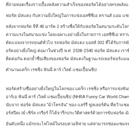
ที่ถ่ายทอดเรื่องราวเบื้องหลังความสำเร็จของฟอร์ดได้อย่างทรงพลัง
ฟอร์ด มัสแตง กับความยิ่งใหญ่ในการแข่งเอสซีซีเอ ทรานส์ แอม แ
หลังจากฟอร์ด จีที 40 มาร์ค 2 สร้างชื่อให้กับฟอร์ดในสนามระดับโลกแ
ความแรงในสนามแข่ง โดยเฉพาะอย่างยิ่งในรายการ เอสซีซีเอ ทรานส์ 
ดัดแปลงจากรถยนต์ทั่วไป รถฟอร์ด มัสแตง บอสส์ 302 ที่ได้รับการพั
อร์ดอย่างยิ่งใหญ่ ต่อมาในช่วงปี พ.ศ. 2538-2540 ฟอร์ด มัสแตง เร
ติดต่อกัน ตอกย้ำชื่อเสียงของฟอร์ด มัสแตงในฐานะรถเพอร์ฟอร์แมนซ
ตำนานแดร็ก เรซซิ่ง ฟันนี่ คาร์ เวิลด์ แชมเปี้ยนชิป
ฟอร์ดสร้างชื่ออย่างยิ่งใหญ่ในโลกของ แดร็ก เรซซิ่ง หรือการแข่งข
อาร์เอ ฟันนี่ คาร์ เวิลด์ แชมเปี้ยนชิป (NHRA Funny Car World 
นับจาก ฟอร์ด มัสแตง “ม้าโทรจัน” ของ แลร์รี่ ฟูลเลอร์ตัน ที่คว้าแ
อร์สปีดเวย์ เชิร์ล เกรียร์ ก็ได้จารึกประวัติศาสตร์ด้วยการขับฟอร์ด มั
อันดับหนึ่ง แม้รถจะไฟไหม้ในรอบควอลิฟาย แต่สามารถซ่อมแซมจนก