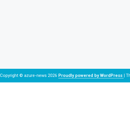
Copyright © azure-news 2026
Proudly powered by WordPress
|
T