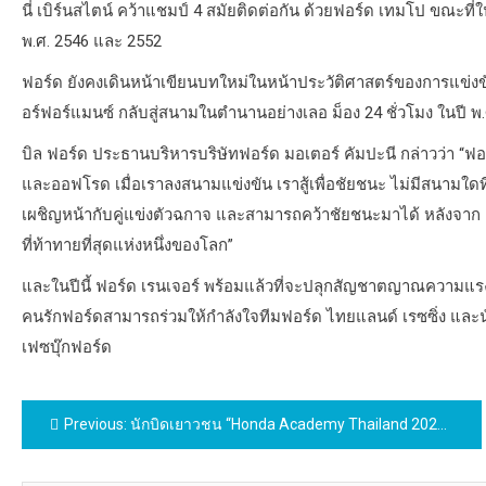
นี่ เบิร์นสไตน์ คว้าแชมป์ 4 สมัยติดต่อกัน ด้วยฟอร์ด เทมโป ขณะท
พ.ศ. 2546 และ 2552
ฟอร์ด ยังคงเดินหน้าเขียนบทใหม่ในหน้าประวัติศาสตร์ของการแข่งข
อร์ฟอร์แมนซ์ กลับสู่สนามในตำนานอย่างเลอ ม็อง 24 ชั่วโมง ในปี พ.ศ
บิล ฟอร์ด ประธานบริหารบริษัทฟอร์ด มอเตอร์ คัมปะนี กล่าวว่า “ฟอ
และออฟโรด เมื่อเราลงสนามแข่งขัน เราสู้เพื่อชัยชนะ ไม่มีสนามใด
เผชิญหน้ากับคู่แข่งตัวฉกาจ และสามารถคว้าชัยชนะมาได้ หลังจาก 50 
ที่ท้าทายที่สุดแห่งหนึ่งของโลก”
และในปีนี้ ฟอร์ด เรนเจอร์ พร้อมแล้วที่จะปลุกสัญชาตญาณความแ
คนรักฟอร์ดสามารถร่วมให้กำลังใจทีมฟอร์ด ไทยแลนด์ เรซซิ่ง และนั
เฟซบุ๊กฟอร์ด
แนะแนว
Previous:
นักบิดเยาวชน “Honda Academy Thailand 2025” ลงสัมผัสประสบการณ์จริงบนแทร็ค พัฒนาต่อเนื่องสนาม 3 ฝึกเข้ม Race Simulation ด้วย Honda NSF100 จ.บุรีรัมย์
เรื่อง