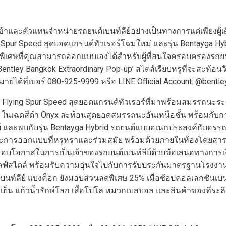
นำเข้าและตัวแทนจำหน่ายรถยนต์เบนท์ลีย์อย่างเป็นทางการแต่เพียงผู้
ing Spur Speed สุดยอดแกรนด์ทัวเรอร์โฉมใหม่ และรุ่น Bentayg
ุดพิเศษที่คุณสามารถออกแบบเองได้สำหรับผู้ที่สนใจครอบครองรถยน
ley Bangkok Extraordinary Pop-up’ สไตล์เรียบหรูที่จะสะท้อนวิส
มายได้ที่เบอร์ 080-925-9999 หรือ LINE Official Account: @bent
 Flying Spur Speed สุดยอดแกรนด์ทัวเรอร์ที่มาพร้อมสมรรถนะระดั
มตร ในเฉดสีดำ Onyx สะท้อนสุดยอดสมรรถนะอันเหนือชั้น พร้อมกับก
ะพบกับรุ่น Bentayga Hybrid รถยนต์แบบอเนกประสงค์กับอรรถประ
 และการออกแบบที่หรูหราและร่วมสมัย พร้อมด้วยภายในห้องโดยส
มอบโอกาสในการเป็นเจ้าของรถยนต์เบนท์ลีย์ด้วยข้อเสนอทางการเงิ
ลฟ์สไตล์ พร้อมรับความอุ่นใจไปกับการรับประกันมาตรฐานโรงงานผู้
บนท์ลีย์ แบงค็อก ยังมอบส่วนลดพิเศษ 25% เมื่อช้อปคอลเลกชันเบนท
เย็น แก้วน้ำรักษ์โลก เสื้อโปโล หมวกเบสบอล และสินค้าของที่ระล