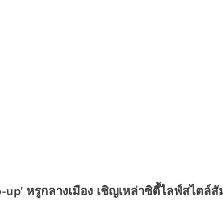
-up’ หรูกลางเมือง เชิญเหล่าซิตี้ไลฟ์สไตล์