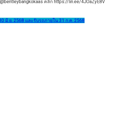
 @bentleybangkokaas คลิก https://lin.ee/4JOaZyE8V
– 30 มิ.ย. 2568 และรับรถภายใน 31 ก.ค. 2568