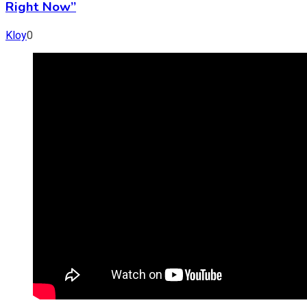
Right Now”
Kloy
0