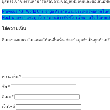
ผู้สนใจเข้าชมงานสามารถสอบถามข้อมูลเพิ่มเติมและข้อเสนอพิเศ
แนะแนว
Previous:
“GT World Challenge Asia” สนามประเทศไทยดวลโหด “เจ
Next:
มาแรง ! แซงทุกโปร ! ฮอนด้า เสิร์ฟโปรเด็ดตามใจ ให้คุณเลือ
เรื่อง
ใส่ความเห็น
อีเมลของคุณจะไม่แสดงให้คนอื่นเห็น
ช่องข้อมูลจำเป็นถูกทำเค
ความเห็น
*
ชื่อ
*
อีเมล
*
เว็บไซต์