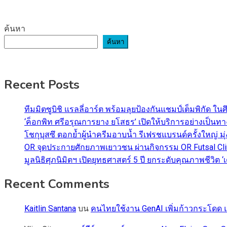
ค้นหา
ค้นหา
Recent Posts
ทีมมิตซูบิชิ แรลลี่อาร์ต พร้อมลุยป้องกันแชมป์เต็มพิกัด ใน
‘ค็อกพิท ศรีอรุณการยาง ยโสธร’ เปิดให้บริการอย่างเป็น
โชกุบุสซึ ตอกย้ำผู้นำครีมอาบน้ำ รีเฟรชแบรนด์ครั้งใหญ่ ม
OR จุดประกายศักยภาพเยาวชน ผ่านกิจกรรม OR Futsal Cli
มูลนิธิศุภนิมิตฯ เปิดยุทธศาสตร์ 5 ปี ยกระดับคุณภาพชี
Recent Comments
Kaitlin Santana
บน
คนไทยใช้งาน GenAI เพิ่มก้าวกระโดด แต