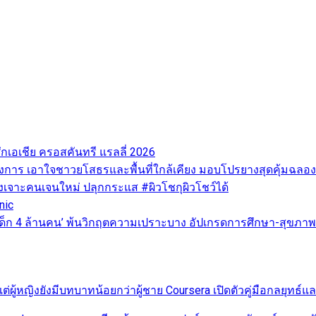
ศึกเอเชีย ครอสคันทรี แรลลี่ 2026
ทางการ เอาใจชาวยโสธรและพื้นที่ใกล้เคียง มอบโปรยางสุดคุ้มฉลอ
ุ่งเจาะคนเจนใหม่ ปลุกกระแส #ผิวโชกุผิวโชว์ได้
nic
วิต ‘เด็ก 4 ล้านคน’ พ้นวิกฤตความเปราะบาง อัปเกรดการศึกษา-สุ
่ผู้หญิงยังมีบทบาทน้อยกว่าผู้ชาย Coursera เปิดตัวคู่มือกลยุทธ์