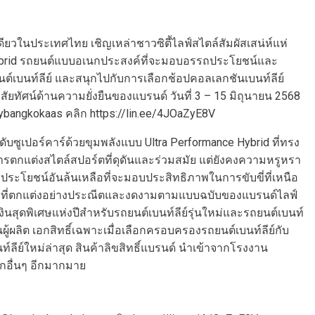
เดียวในประเทศไทย เชิญเหล่าชาวซิตี้ไลฟ์สไตล์สัมผัสเสน่ห์แห่
a Hybrid รถยนต์แบบอเนกประสงค์ที่จะมอบอรรถประโยชน์และ
ต์เบนท์ลีย์ และสนุกไปกับการเลือกช้อปคอลเลกชันเบนท์ลีย์
ัยทัศน์ด้านความยั่งยืนของแบรนด์ วันที่ 3 – 15 มิถุนายน 2568
leybangkokaas คลิก https://lin.ee/4JOaZyE8V
บซูเปอร์คาร์ด้วยขุมพลังแบบ Ultra Performance Hybrid ที่ทรง
ารตกแต่งสไตล์สปอร์ตที่ดุดันและร่วมสมัย แต่ยังคงความหรูหรา
โยชน์อันล้นเหลือที่จะมอบประสิทธิภาพในการขับขี่ที่เหนือ
ารที่ตกแต่งอย่างประณีตและงดงามตามแบบฉบับของแบรนด์ไลฟ์
นสุดพิเศษแห่งปีสำหรับรถยนต์เบนท์ลีย์รุ่นใหม่และรถยนต์เบนท์
ผลิต เอกสิทธิ์เฉพาะเมื่อเลือกครอบครองรถยนต์เบนท์ลีย์กับ
์ลีย์ใหม่ล่าสุด สินค้าลิขสิทธิ์แบรนด์ นำเข้าจากโรงงาน
ึกอื่นๆ อีกมากมาย