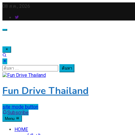
Skip
08 ส.ค., 2026
to
content
ค้นหา
สำหรับ:
Fun Drive Thailand
site mode button
Subscribe
Menu
HOME