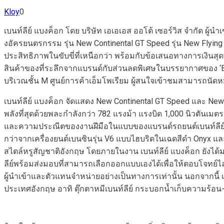
Kloy
0
เบนท์ลีย์ แบงค็อก โดย บริษัท เอเอเอส ออโต้ เซอร์วิส จำกัด ผู้
งอัครยนตรกรรม รุ่น New Continental GT Speed รุ่น New Fly
ประสิทธิภาพในขับขี่ที่เหนือกว่า พร้อมกับข้อเสนอทางการเงินส
สินค้าของที่ระลึกจากแบรนด์กับส่วนลดพิเศษในบรรยากาศของ ‘Bent
บริเวณชั้น M ศูนย์การค้าเอ็มโพเรียม ผู้สนใจเข้าชมสามารถนัดห
เบนท์ลีย์ แบงค็อก จัดแสดง New Continental GT Speed และ New
พลังที่สุดด้วยพละกำลังกว่า 782 แรงม้า แรงบิด 1,000 นิวตันเ
และความประณีตของงานฝีมือในแบบของแบรนด์รถยนต์เบนท์ลีย์ แล
กว่าจากเครื่องยนต์เบนซินรุ่น V6 แบบไฮบริดในเฉดสีดำ Onyx
สไตล์หรูสัญชาติอังกฤษ โดยภายในงาน เบนท์ลีย์ แบงค็อก ยังได้
ลีย์พร้อมส่งมอบที่สามารถเลือกออกแบบเองได้เพื่อให้ตอบโจทย์ไ
ผู้นำเข้าและตัวแทนจำหน่ายอย่างเป็นทางการเท่านั้น นอกจากนี้ เ
ประเทศอังกฤษ อาทิ ตุ๊กตาหมีเบนท์ลีย์ กระบอกน้ำเก็บความร้อน-