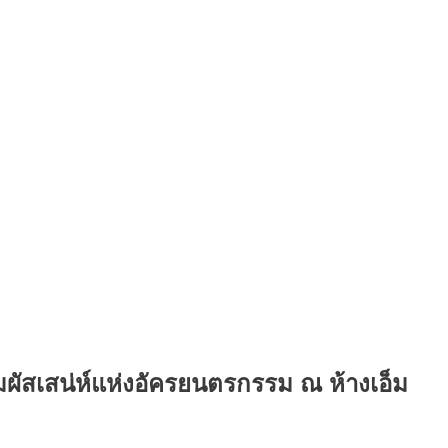
สัมผัสเสน่ห์แห่งอัครยนตรกรรม ณ ห้างเอ็ม