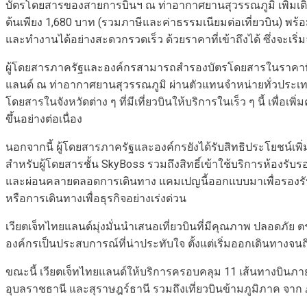
บัตรโดยสารของสายการบินฯ ณ ท่าอากาศยานสุวรรณภูมิ เพิ่มเติม
ต้นเพียง 1,680 บาท (รวมภาษีและค่าธรรมเนียมต่อเที่ยวบิน) พร
และทำงานได้อย่างสะดวกรวดเร็ว ด้วยราคาที่เข้าถึงได้ ซึ่งจะเริ่ม
ผู้โดยสารภาครัฐและองค์กรสามารถสำรองบัตรโดยสารในราคาพิเศ
แลนด์ ณ ท่าอากาศยานสุวรรณภูมิ ผ่านตัวแทนจำหน่ายทั่วประเทศ
โดยสารในจังหวัดต่าง ๆ ที่มีเที่ยวบินให้บริการในเร็ว ๆ นี้ เ
ขึ้นอย่างต่อเนื่อง
นอกจากนี้ ผู้โดยสารภาครัฐและองค์กรยังได้รับสิทธิประโยชน์เพิ่มเ
สำหรับผู้โดยสารชั้น SkyBoss รวมถึงสิทธิ์เข้าใช้บริการห้องร
และผ่อนคลายตลอดการเดินทาง แคมเปญนี้ออกแบบมาเพื่อรองรับการเ
หรือการเดินทางเพื่อธุรกิจอย่างเร่งด่วน
เวียตเจ็ทไทยแลนด์มุ่งมั่นนำเสนอเที่ยวบินที่มีคุณภาพ ปลอดภัย ต
องค์กรเป็นประสบการณ์ที่น่าประทับใจ ตั้งแต่เริ่มออกเดินทางจน
ขณะนี้ เวียตเจ็ทไทยแลนด์ให้บริการครอบคลุม 11 เส้นทางบินภายใน
อุบลราชธานี และสุราษฎร์ธานี รวมถึงเที่ยวบินข้ามภูมิภาค จาก 