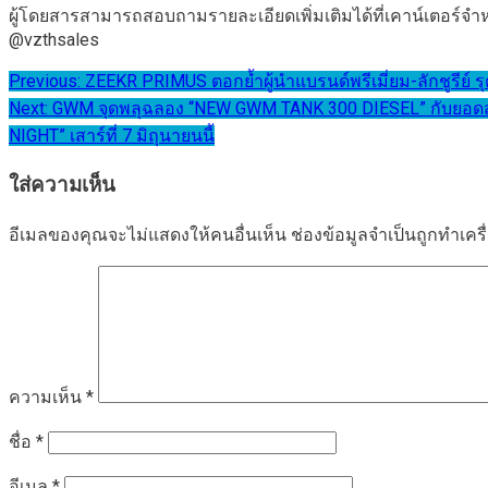
ผู้โดยสารสามารถสอบถามรายละเอียดเพิ่มเติมได้ที่เคาน์เตอร์จ
@vzthsales
แนะแนว
Previous:
ZEEKR PRIMUS ตอกย้ำผู้นำแบรนด์พรีเมี่ยม-ลักชูรีย์
Next:
GWM จุดพลุฉลอง “NEW GWM TANK 300 DIESEL” กับยอดส่ง
เรื่อง
NIGHT” เสาร์ที่ 7 มิถุนายนนี้
ใส่ความเห็น
อีเมลของคุณจะไม่แสดงให้คนอื่นเห็น
ช่องข้อมูลจำเป็นถูกทำเค
ความเห็น
*
ชื่อ
*
อีเมล
*