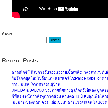
ค้นหา
ค้นหา
Recent Posts
คาลเท็กซ์ ได้รับการรับรองหัวจ่ายเชื้อเพลิงมาตรฐานระด
ผู้บริโภคยุคใหม่เปลี่ยนเกมแฮร์แคร์ “Advance Cabello” 
ผ่านโมเดล “จากซาลอนสู่บ้าน”
OMODA & JAECOO ประกาศทิศทางธุรกิจครึ่งปีหลัง ชูกลยุ
ซีพีแรม ผนึกกำลังทุกภาคส่วน สานต่อ 13 ปี #ปลูกเพื่อโลกยั
“มะมาย-ปองคุณ” ควง “เสือเขียน” ฉายแววสุดเด่น ไล่แซงคว้า