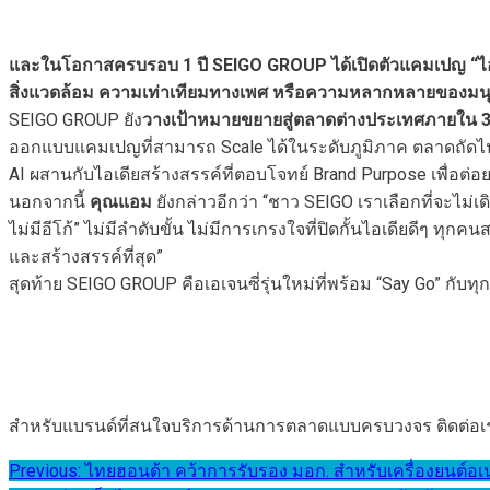
และในโอกาสครบรอบ 1 ปี SEIGO GROUP ได้เปิดตัวแคมเปญ “ไอเดีย
สิ่งแวดล้อม ความเท่าเทียมทางเพศ หรือความหลากหลายของมนุ
SEIGO GROUP ยัง
วางเป้าหมายขยายสู่ตลาดต่างประเทศภายใน 3 ปี 
ออกแบบแคมเปญที่สามารถ Scale ได้ในระดับภูมิภาค ตลาดถัดไ
AI ผสานกับไอเดียสร้างสรรค์ที่ตอบโจทย์ Brand Purpose เพื่อต
นอกจากนี้
คุณแอม
ยังกล่าวอีกว่า “ชาว SEIGO เราเลือกที่จะไม
ไม่มีอีโก้” ไม่มีลำดับขั้น ไม่มีการเกรงใจที่ปิดกั้นไอเดียดีๆ ท
และสร้างสรรค์ที่สุด”
สุดท้าย SEIGO GROUP คือเอเจนซี่รุ่นใหม่ที่พร้อม “Say Go” กั
สำหรับแบรนด์ที่สนใจบริการด้านการตลาดแบบครบวงจร ติดต่อเรา
แนะแนว
Previous:
ไทยฮอนด้า คว้าการรับรอง มอก. สำหรับเครื่องยนต์อ