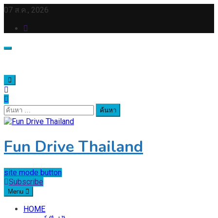
Skip
07 ส.ค., 2026
to
content
ค้นหา
สำหรับ:
Fun Drive Thailand
site mode button
Subscribe
Menu
HOME