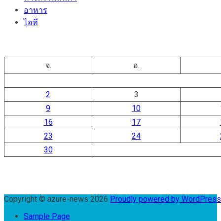
อาหาร
ไอที
จ.
อ.
2
3
9
10
16
17
23
24
30
Copyright © azure-news 2026
Proudly powered by WordPres
Sample Page