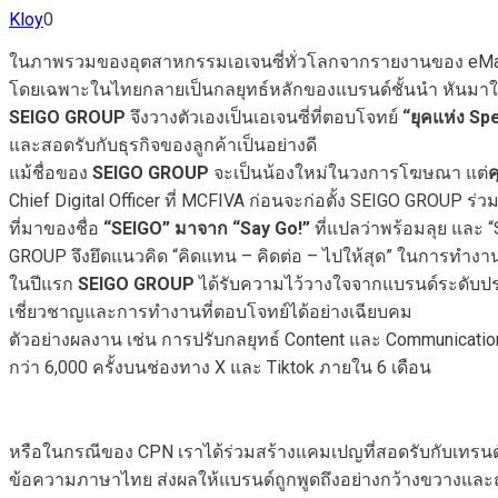
Kloy
0
ในภาพรวมของอุตสาหกรรมเอเจนซี่ทั่วโลกจากรายงานของ eMarketer
โดยเฉพาะในไทยกลายเป็นกลยุทธ์หลักของแบรนด์ชั้นนำ หันมาใช้ I
SEIGO GROUP
จึงวางตัวเองเป็นเอเจนซี่ที่ตอบโจทย์
“ยุคแห่ง Sp
และสอดรับกับธุรกิจของลูกค้าเป็นอย่างดี
แม้ชื่อของ
SEIGO GROUP
จะเป็นน้องใหม่ในวงการโฆษณา แต่
ค
Chief Digital Officer ที่ MCFIVA ก่อนจะก่อตั้ง SEIGO GROUP ร่ว
ที่มาของชื่อ
“SEIGO” มาจาก “Say Go!”
ที่แปลว่าพร้อมลุย และ 
GROUP จึงยึดแนวคิด “คิดแทน – คิดต่อ – ไปให้สุด” ในการทำงาน 
ในปีแรก
SEIGO GROUP
ได้รับความไว้วางใจจากแบรนด์ระดับประเ
เชี่ยวชาญและการทำงานที่ตอบโจทย์ได้อย่างเฉียบคม
ตัวอย่างผลงาน เช่น การปรับกลยุทธ์ Content และ Communication 
กว่า 6,000 ครั้งบนช่องทาง X และ Tiktok ภายใน 6 เดือน
หรือในกรณีของ CPN เราได้ร่วมสร้างแคมเปญที่สอดรับกับเทรนด์
ข้อความภาษาไทย ส่งผลให้แบรนด์ถูกพูดถึงอย่างกว้างขวางและถู