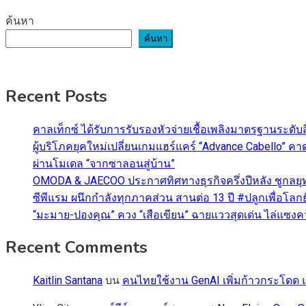
ค้นหา
ค้นหา
Recent Posts
คาลเท็กซ์ ได้รับการรับรองหัวจ่ายเชื้อเพลิงมาตรฐานระด
ผู้บริโภคยุคใหม่เปลี่ยนเกมแฮร์แคร์ “Advance Cabello” 
ผ่านโมเดล “จากซาลอนสู่บ้าน”
OMODA & JAECOO ประกาศทิศทางธุรกิจครึ่งปีหลัง ชูกลยุ
ซีพีแรม ผนึกกำลังทุกภาคส่วน สานต่อ 13 ปี #ปลูกเพื่อโลกยั
“มะมาย-ปองคุณ” ควง “เสือเขียน” ฉายแววสุดเด่น ไล่แซงคว้า
Recent Comments
Kaitlin Santana
บน
คนไทยใช้งาน GenAI เพิ่มก้าวกระโดด แต