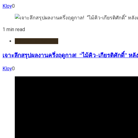
Kloy
0
1 min read
กีฬา/มอเตอร์สปอร์ต
เจาะลึกสรุปผลงานครึ่งฤดูกาล! “ไม้คิว-เกียรติศักดิ์”
Kloy
0