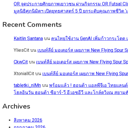
OR จุดประกายศักยภาพเยาวชน ผ่านกิจกรรม OR Futsal Cli
มูลนิธิศุภนิมิตฯ เปิดยุทธศาสตร์ 5 ปี ยกระดับคุณภาพชี
Recent Comments
Kaitlin Santana
บน
คนไทยใช้งาน GenAI เพิ่มก้าวกระโดด แต
YliesCit
บน
เบนท์ลีย์ มอเตอร์ส เผยภาพ New Flying Spu
CkwCit
บน
เบนท์ลีย์ มอเตอร์ส เผยภาพ New Flying Spur
XtoniallCit
บน
เบนท์ลีย์ มอเตอร์ส เผยภาพ New Flying S
tabletki_nlMn
บน
พร้อมแล้ว ! ฮอนด้า แอลพีจีเอ ไทยแลนด์
โฮลอินวัน ฮอนด้า ซีอาร์-วี อี:เอชอีวี และโกล์ดวิงณ สยามค
Archives
สิงหาคม 2026
กรกฎาคม 2026