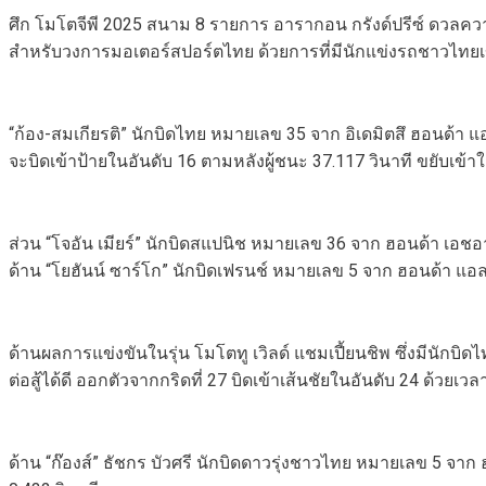
ศึก โมโตจีพี 2025 สนาม 8 รายการ อารากอน กรังด์ปรีซ์ ดวลความ
สำหรับวงการมอเตอร์สปอร์ตไทย ด้วยการที่มีนักแข่งรถชาวไทยเข้า
“ก้อง-สมเกียรติ” นักบิดไทย หมายเลข 35 จาก อิเดมิตสึ ฮอนด้า 
จะบิดเข้าป้ายในอันดับ 16 ตามหลังผู้ชนะ 37.117 วินาที ขยับเข้
ส่วน “โจอัน เมียร์” นักบิดสแปนิช หมายเลข 36 จาก ฮอนด้า เอชอาร์
ด้าน “โยฮันน์ ซาร์โก” นักบิดเฟรนช์ หมายเลข 5 จาก ฮอนด้า แอ
ด้านผลการแข่งขันในรุ่น โมโตทู เวิลด์ แชมเปี้ยนชิพ ซึ่งมีนักบิดไท
ต่อสู้ได้ดี ออกตัวจากกริดที่ 27 บิดเข้าเส้นชัยในอันดับ 24 ด้วยเว
ด้าน “ก๊องส์” ธัชกร บัวศรี นักบิดดาวรุ่งชาวไทย หมายเลข 5 จาก 