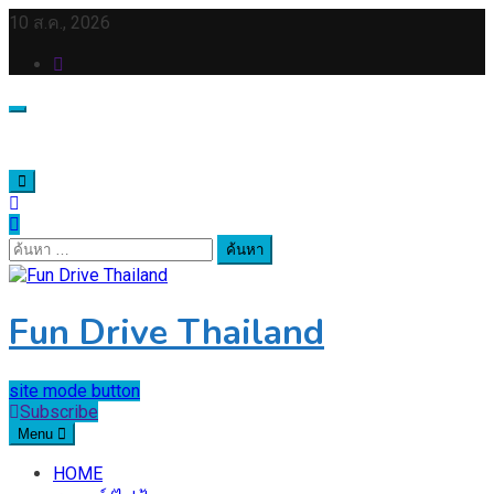
Skip
10 ส.ค., 2026
to
content
ค้นหา
สำหรับ:
Fun Drive Thailand
site mode button
Subscribe
Menu
HOME