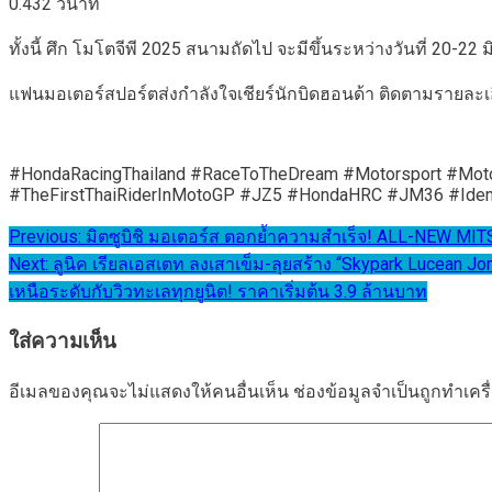
0.432 วินาที
ทั้งนี้ ศึก โมโตจีพี 2025 สนามถัดไป จะมีขึ้นระหว่างวันที่ 20-2
แฟนมอเตอร์สปอร์ตส่งกำลังใจเชียร์นักบิดฮอนด้า ติดตามรายละเอี
#HondaRacingThailand #RaceToTheDream #Motorsport #M
#TheFirstThaiRiderInMotoGP #JZ5 #HondaHRC #JM36 #Id
แนะแนว
Previous:
มิตซูบิชิ มอเตอร์ส ตอกย้ำความสำเร็จ! ALL-NEW MI
Next:
ลูนิค เรียลเอสเตท ลงเสาเข็ม-ลุยสร้าง “Skypark Lucean J
เรื่อง
เหนือระดับกับวิวทะเลทุกยูนิต! ราคาเริ่มต้น 3.9 ล้านบาท
ใส่ความเห็น
อีเมลของคุณจะไม่แสดงให้คนอื่นเห็น
ช่องข้อมูลจำเป็นถูกทำเค