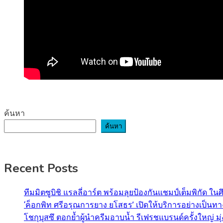
ค้นหา
ค้นหา
Recent Posts
ทีมมิตซูบิชิ แรลลี่อาร์ต พร้อมลุยป้องกันแชมป์เต็มพิกัด ใน
‘ค็อกพิท ศรีอรุณการยาง ยโสธร’ เปิดให้บริการอย่างเป็น
โชกุบุสซึ ตอกย้ำผู้นำครีมอาบน้ำ รีเฟรชแบรนด์ครั้งใหญ่ ม