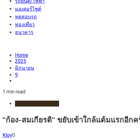
รถยนต์/ไฟฟ้า
มอเตอร์ไชต์
ทดสอบรถ
ท่องเที่ยว
ธนาคาร
Home
2025
มิถุนายน
9
1 min read
กีฬา/มอเตอร์สปอร์ต
“ก้อง-สมเกียรติ” ขยับเข้าใกล้แต้มแรกอีกคร
Kloy
0