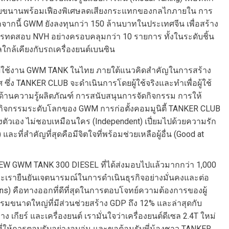
บี้ยวแบบขนานพร้อมเฟืองพิเศษลดเสียงกระแทกของกลไกภายใน การ
นอกจากนี้ GWM ยังลงทุนกว่า 150 ล้านบาทในประเทศจีน เพื่อสร้าง
การทดสอบ NVH อย่างครอบคลุมกว่า 10 รายการ ทั้งในระดับชิ้น
กล้เคียงกับรถเครื่องยนต์เบนซิน
ี้ผู้ใช้งาน GWM TANK ในไทย ภายใต้แนวคิดสำคัญในการสร้าง
 ซึ่ง TANKER CLUB จะดำเนินการโดยผู้ใช้จริงและทำเพื่อผู้ใช้
็นด้านความรู้ผลิตภัณฑ์ การสนับสนุนการจัดกิจกรรม การให้
มกิจกรรมระดับโลกของ GWM การก่อตั้งคอมมูนิตี้ TANKER CLUB
งตัวเอง ไม่ชอบเหมือนใคร (Independent) เปี่ยมไปด้วยความรัก
ะที่สำคัญที่สุดคือมีจิตใจที่พร้อมช่วยเหลือผู้อื่น (Good at
EW GWM TANK 300 DIESEL ที่ได้ส่งมอบไปแล้วมากกว่า 1,000
เรายืนยันเจตนารมณ์ในการดำเนินธุรกิจอย่างมั่นคงและต่อ
ains) คือทางออกที่ดีที่สุดในการตอบโจทย์ความต้องการของผู้
รมขนาดใหญ่ที่มีส่วนช่วยสร้าง GDP ถึง 12% และล่าสุดกับ
ียร์ และเครื่องยนต์ เรามั่นใจว่าเครื่องยนต์ดีเซล 2.4T ใหม่
ให้การตอบรับอย่างอบอุ่น และขอต้อนรับพี่น้องชาว TANKER