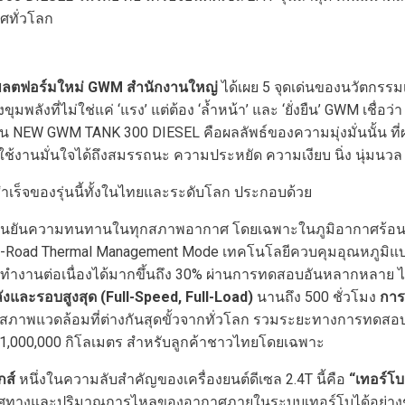
ทศทั่วโลก
พลตฟอร์มใหม่
GWM
สำนักงานใหญ่
ได้เผย 5 จุดเด่นของนวัตกรรม
ุมพลังที่ไม่ใช่แค่ ‘แรง’ แต่ต้อง ‘ล้ำหน้า’ และ ‘ยั่งยืน’ GWM เชื่
ดใน NEW GWM TANK 300 DIESEL คือผลลัพธ์ของความมุ่งมั่นนั้น ที
้ใช้งานมั่นใจได้ถึงสมรรถนะ ความประหยัด ความเงียบ นิ่ง นุ่
ามสำเร็จของรุ่นนี้ทั้งในไทยและระดับโลก ประกอบด้วย
อยืนยันความทนทานในทุกสภาพอากาศ โดยเฉพาะในภูมิอากาศร้อน
Off-Road Thermal Management Mode เทคโนโลยีควบคุมอุณหภูมิแ
รทำงานต่อเนื่องได้มากขึ้นถึง 30% ผ่านการทดสอบอันหลากหลาย ไม
งและรอบสูงสุด
(Full-Speed, Full-Load)
นานถึง 500 ชั่วโมง
การ
พแวดล้อมที่ต่างกันสุดขั้วจากทั่วโลก รวมระยะทางการทดสอบมา
อ 1,000,000 กิโลเมตร สำหรับลูกค้าชาวไทยโดยเฉพาะ
กส์
หนึ่งในความลับสำคัญของเครื่องยนต์ดีเซล 2.4T นี้คือ
“
เทอร์โบ
ิศทางและปริมาณการไหลของอากาศภายในระบบเทอร์โบได้อย่างช