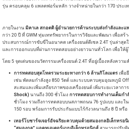
รุ่น ครอบคลุม 6 แพลตฟอร์มหลัก วางจำหน่ายในกว่า 170 ประเ
ภายในงาน
มิคาเล สกอตติ
ผู้อำนวยการด้านระบบส่งกำลังและแ
กว่า 20 ปี ที่ GWM ทุ่มเททรัพยากรในการวิจัยและพัฒนา เพื่อสร้างข
ประสบการณ์การขับขี่ในอนาคต เครื่องยนต์ดีเซล 2.4T รุ่นล่าสุ
และการออกแบบที่ผ่านการทดสอบอย่างยาวนานทั่วโลก เพื่อให้ผู
โดย 5 จุดเด่นของนวัตกรรมเครื่องยนต์ 2.4T ที่อยู่เบื้องหลังคว
การทดสอบสุดโหดรวมระยะทางกว่า
6
ล้านกิโลเมตร
เพื่
เช่น พัดลมกำลังสูง 850 วัตต์ และระบบควบคุมอุณหภูมิ 
สะสมและเพิ่มเสถียรภาพของเครื่องยนต์ เพิ่มระยะเวลากา
Shock)
นานถึง 300 ชั่วโมง
การทดสอบการทำงานเต็มกำลั
ชั่วโมง รวมถึงการทดสอบบนสภาพถนน 76 รูปแบบ และในสภา
150 รอบ พร้อมการรับประกันแบบไร้กังวลนานถึง 8 ปี หรื
เทอร์โบชาร์จเจอร์อัจฉริยะควบคุมด้วยสมองกลอิเล็กทรอนิ
“
สมองกล
”
แอคทูเอเตอร์แบบอิเล็กทรอนิกส์
สามารถปรับท