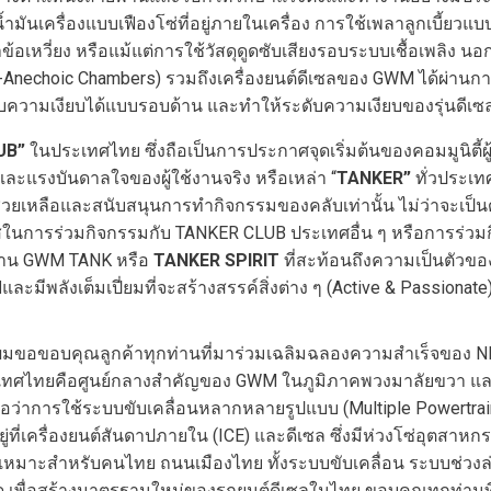
ั๊มน้ำมันเครื่องแบบเฟืองโซ่ที่อยู่ภายในเครื่อง การใช้เพลาลูกเ
าข้อเหวี่ยง หรือแม้แต่การใช้วัสดุดูดซับเสียงรอบระบบเชื้อเพลิง 
lf-Anechoic Chambers) รวมถึงเครื่องยนต์ดีเซลของ GWM ได้ผ่าน
ความเงียบได้แบบรอบด้าน และทำให้ระดับความเงียบของรุ่นดีเซลใ
UB”
ในประเทศไทย ซึ่งถือเป็นการประกาศจุดเริ่มต้นของคอมมูนิต
และแรงบันดาลใจของผู้ใช้งานจริง หรือเหล่า “
TANKER”
ทั่วประเทศ
วามช่วยเหลือและสนับสนุนการทำกิจกรรมของคลับเท่านั้น ไม่ว่าจะเป
กาสในการร่วมกิจกรรมกับ TANKER CLUB ประเทศอื่น ๆ หรือการร่ว
ช้งาน GWM TANK หรือ
TANKER SPIRIT
ที่สะท้อนถึงความเป็นตัวขอ
มีพลังเต็มเปี่ยมที่จะสร้างสรรค์สิ่งต่าง ๆ (Active & Passionate) แล
 “ผมขอขอบคุณลูกค้าทุกท่านที่มาร่วมเฉลิมฉลองความสำเร็จของ N
ะเทศไทยคือศูนย์กลางสำคัญของ GWM ในภูมิภาคพวงมาลัยขวา และ
มเชื่อว่าการใช้ระบบขับเคลื่อนหลากหลายรูปแบบ (Multiple Powertr
่เครื่องยนต์สันดาปภายใน (ICE) และดีเซล ซึ่งมีห่วงโซ่อุตสาหกร
าะสำหรับคนไทย ถนนเมืองไทย ทั้งระบบขับเคลื่อน ระบบช่วงล่าง เก
เพื่อสร้างมาตรฐานใหม่ของรถยนต์ดีเซลในไทย ขอบคุณทุกท่านที่