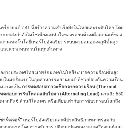
เครื่องยนต์ 2.4T ที่สร้างความสำเร็จทั้งในไทยและระดับโลก โดย
อว่า ระบบส่งกำลังไม่ใช่เพียงแค่หัวใจของรถยนต์ แต่คือแก่นแท้ของ
่ผสานเทคโนโลยีเทอร์โบอัจฉริยะ ระบบควบคุมอุณหภูมิขั้นสูง
มนวล และความทนทานในทุกเส้นทาง
อย่างประเทศไทย มาพร้อมเทคโนโลยีระบายความร้อนขั้นสูง
บบใหม่ครั้งแรกในอุตสาหกรรมยานยนต์ ที่ช่วยป้องกันความร้อน
่ว่าจะเป็น
การทดสอบสภาวะช็อกจากความร้อน
(Thermal
ทดสอบการรับโหลดสลับไปมา
(Alternating Load)
นานถึง 650
กถึง 6 ล้านกิโลเมตร หรือเทียบเท่ากับการขับรถรอบโลกถึง
ชาร์จเจอร์
”
เทอร์โบอัจฉริยะและมีประสิทธิภาพมาพร้อมกับ
าญฉลาด โดยตรวจจับการเปลี่ยนแปลงของรอบเครื่องยนต์และ