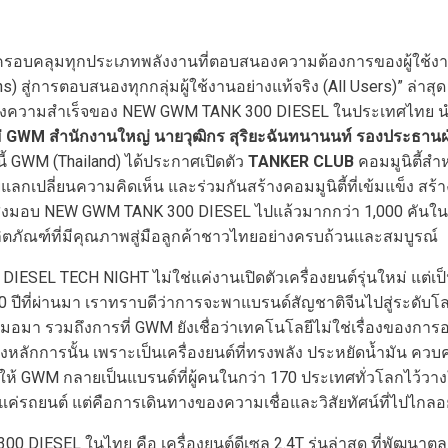
ฑ์ครอบคลุมทุกประเภทพลังงานที่ตอบสนองความต้องการของผู้ใช้งาน
s) สู่การตอบสนองทุกกลุ่มผู้ใช้งานอย่างแท้จริง (All Users)” ล่าส
าของความสำเร็จของ NEW GWM TANK 300 DIESEL ในประเทศไทย 
่
GWM
สำนักงานใหญ่
นาย
วุฒิกร สุริยะฉันทนานนท์ รองประธาน
ี้ GWM (Thailand) ได้ประกาศเปิดตัว
TANKER CLUB
คอมมูนิตี้สำ
ุยแลกเปลี่ยนความคิดเห็น และร่วมกันสร้างคอมมูนิตี้ที่เข้มแข็ง สร
งมอบ NEW GWM TANK 300 DIESEL ไปแล้วมากกว่า 1,000 คันในช่ว
ลิตภัณฑ์ที่มีคุณภาพสู่มือลูกค้าชาวไทยอย่างครบถ้วนและสมบูรณ์
IESEL TECH NIGHT ไม่ใช่แค่งานเปิดตัวเครื่องยนต์รุ่นใหม่ แต่เป็นเ
ที่ผ่านมา เราทราบดีว่าการจะพาแบรนด์สัญชาติจีนไปสู่ระดับโลก
อมา รวมถึงการที่ GWM ยังเชื่อว่าเทคโนโลยีไม่ใช่เรื่องของการ
ของหลักการนั้น เพราะเป็นเครื่องยนต์ที่ทรงพลัง ประหยัดน้ำมัน 
ันให้ GWM กลายเป็นแบรนด์ที่ผู้คนในกว่า 170 ประเทศทั่วโลกไว้ว
แค่รถยนต์ แต่คือการเดินทางของความเชื่อและวิสัยทัศน์ที่ไปไกลอย่
00 DIESEL ในไทย คือ เครื่องยนต์ดีเซล 2.4T รุ่นล่าสุด ที่พัฒ