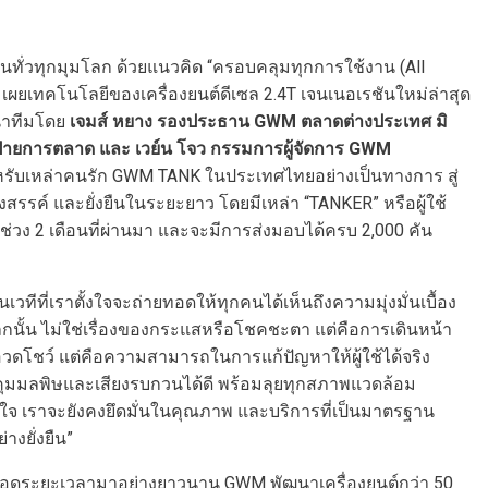
ทั่วทุกมุมโลก ด้วยแนวคิด “ครอบคลุมทุกการใช้งาน (All
ุด เผยเทคโนโลยีของเครื่องยนต์ดีเซล 2.4T เจนเนอเรชันใหม่ล่าสุด
นำทีมโดย
เจมส์ หยาง
รองประธาน
GWM
ตลาดต่างประเทศ
มิ
ฝ่ายการตลาด
และ
เวย์น
โจว
กรรมการผู้จัดการ
GWM
หรับเหล่าคนรัก GWM TANK ในประเทศไทยอย่างเป็นทางการ สู่
้างสรรค์ และยั่งยืนในระยะยาว โดยมีเหล่า “TANKER” หรือผู้ใช้
ง 2 เดือนที่ผ่านมา และจะมีการส่งมอบได้ครบ 2,000 คัน
วทีที่เราตั้งใจจะถ่ายทอดให้ทุกคนได้เห็นถึงความมุ่งมั่นเบื้อง
นั้น ไม่ใช่เรื่องของกระแสหรือโชคชะตา แต่คือการเดินหน้า
อวดโชว์ แต่คือความสามารถในการแก้ปัญหาให้ผู้ใช้ได้จริง
ควบคุมมลพิษและเสียงรบกวนได้ดี พร้อมลุยทุกสภาพแวดล้อม
างใจ เราจะยังคงยึดมั่นในคุณภาพ และบริการที่เป็นมาตรฐาน
างยั่งยืน”
นาตลอดระยะเวลามาอย่างยาวนาน GWM พัฒนาเครื่องยนต์กว่า 50