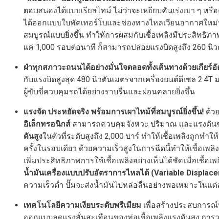
ตอบสนองได้แบบเรียลไทม์ ไม่ว่าจะเหยียบคันเร่งเบา ๆ หร
ได้ออกแบบใบพัดเทอร์โบและช่องทางไหลเวียนอากาศใหม่ทั
สมบูรณ์แบบยิ่งขึ้น ทำให้การผสมกับเชื้อเพลิงมีประสิทธิภ
แค่ 1,000 รอบต่อนาที ก็สามารถปล่อยแรงบิดสูงถึง 260 นิ
ฝ่าทุกสภาวะถนนได้อย่างมั่นใจตลอดทั้งเส้นทางด้วยเกียร์อั
กับแรงบิดสูงสุด 480 นิวตันเมตรจากเครื่องยนต์ดีเซล 2.4T มอ
ผู้ขับขี่ควบคุมรถได้อย่างราบรื่นและผ่อนคลายยิ่งขึ้น
แรงจัด
ประหยัดจริง พร้อมการเผาไหม้ที่สมบูรณ์ยิ่งขึ้น
!
ด้วย
อิเล็กทรอนิกส์
สามารถควบคุมจังหวะ ปริมาณ และแรงดันของ
ดันสูง
ในตัวที่ระดับสูงถึง 2,000 บาร์ ทำให้เชื้อเพลิงถูก
ครั้งในรอบเดียว ด้วยความเร็วสูงในการฉีดนี้ทำให้เชื้อเพล
เพิ่มประสิทธิภาพการใช้เชื้อเพลิงอย่างเห็นได้ชัด เมื่อเชื้
น้ำมันเครื่องแบบปรับอัตราการไหลได้
(Variable Displac
ความเร็วต่ำ ปั๊มจะส่งน้ำมันไปหล่อลื่นอย่างพอเหมาะในแต่
เทคโนโลยีความเงียบระดับพรีเมียม
เพื่อสร้างประสบการณ์
ออกแบบลดแรงสั่นสะเทือนของท่อเชื้อเพลิงแรงดันสูง การ