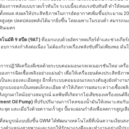
ือต้องการพลังแบบรวดเร็วทันใจ ระบบนี้จะส่งแรงขับทันที ทำให้
้งหมด ส่งผลให้ประสิทธิภาพในการอัดอากาศเพิ่มขึ้นประมาณ 20
าพสูงสุด ปลดปล่อยพลังได้มากยิ่งขึ้น โดยเฉพาะในรอบต่ำ สมรรถนะย
วตันเมตร
ตโนมัติ
9
สปีด
(9AT)
ที่ออกแบบด้วยอัตราทดเกียร์ต่ำและช่วงเกียร์กว้า
บการส่งกำลังต่อเนื่อง ไม่ต้องกังวลเรื่องพลังขับที่ไม่เพียงพอ มั่
การปฏิวัติเครื่องดีเซลด้วยระบบคอมมอนเรลเจเนอเรชันใหม่ เครื่
การฉีดเชื้อเพลิงอย่างแม่นยำ เพื่อให้เครื่องยนต์คงประสิทธิภ
ทำให้เป็นละอองละเอียดสูง อีกทั้งระบบคอมมอนเรลแรงดันสูงยังทำงาน
ิงถูกแบ่งออกเป็นหยดเล็กละเอียด ทำให้เกิดการผสมระหว่างเชื้อเพลิง
อเพลิงถูกเผาไหม้อย่างสมบูรณ์ มลพิษที่เกิดจากไอเสียของเครื่องยนต์
ement Oil Pump)
ที่ปรับปริมาณการไหลของน้ำมันให้เหมาะสมกับสภ
ละจุด และเมื่อวิ่งด้วยความเร็วสูง ปั๊มจะผ่อนกำลังเพื่อลดการส
ที่สมบูรณ์แบบยิ่งขึ้น GWM ได้พัฒนาเทคโนโลยีที่เน้นความเงียบ
วางตำแหน่งสายพานและรอกให้รักษาแรงตึงและทำงานอย่างมีประสิทธ