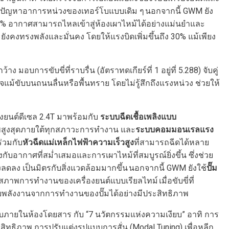
หมดปัญหาอาการหน่วงของเทอร์โบแบบเดิม ๆ นอกจากนี้ GWM ยัง
% อากาศสามารถไหลเข้าสู่ห้องเผาไหม้ได้อย่างแม่นยำและ
ังคงทรงพลังและมั่นคง โดยให้แรงบิดเพิ่มขึ้นถึง 30% แม้เพียง
ง มอบการขับขี่ที่ราบรื่น (อัตราทดเกียร์ที่ 1 อยู่ที่ 5.288) จับคู่
นใจแม้ขับบนถนนลื่นหรือพื้นทราย โดยไม่รู้สึกถึงแรงหน่วง ช่วยให้
องยนต์ดีเซล 2.4T มาพร้อมกับ
ระบบฉีดเชื้อเพลิงแบบ
าพสูงสุดภายใต้ทุกสภาวะการทำงาน และ
ระบบคอมมอนเรลแรง
ร่วมกับ
หัวฉีดแม่เหล็กไฟฟ้าความเร็วสูง
ที่สามารถฉีดได้หลาย
กับอากาศที่สม่ำเสมอและการเผาไหม้ที่สมบูรณ์ยิ่งขึ้น ซึ่งช่วย
จึงลดลง เป็นมิตรกับสิ่งแวดล้อมมากขึ้น นอกจากนี้ GWM ยังใช้
ปั๊ม
าพการทำงานของเครื่องยนต์แบบเรียลไทม์ เมื่อขับขี่ที่
ูญเสียพลังงานจากการทำงานของปั๊มได้อย่างมีประสิทธิภาพ
สงบภายในห้องโดยสาร กับ “7 นวัตกรรมแห่งความเงียบ” อาทิ การ
ิภาพ การปรับแต่งรูปแบบการสั่น (Modal Tuning) เพื่อหลีก