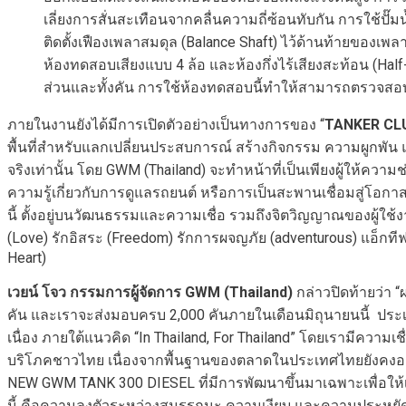
เลี่ยงการสั่นสะเทือนจากคลื่นความถี่ซ้อนทับกัน การใช้ป
ติดตั้งเฟืองเพลาสมดุล (Balance Shaft) ไว้ด้านท้ายของเพล
ห้องทดสอบเสียงแบบ 4 ล้อ และห้องกึ่งไร้เสียงสะท้อน (Ha
ส่วนและทั้งคัน การใช้ห้องทดสอบนี้ทำให้สามารถตรวจสอบ
ภายในงานยังได้มีการเปิดตัวอย่างเป็นทางการของ “
TANKER CL
พื้นที่สำหรับแลกเปลี่ยนประสบการณ์ สร้างกิจกรรม ความผูกพัน 
จริงเท่านั้น โดย GWM (Thailand) จะทำหน้าที่เป็นเพียงผู้ให้ค
ความรู้เกี่ยวกับการดูแลรถยนต์ หรือการเป็นสะพานเชื่อมสู่โอ
นี้ ตั้งอยู่บนวัฒนธรรมและความเชื่อ รวมถึงจิตวิญญาณของผู้ใ
(Love) รักอิสระ (Freedom) รักการผจญภัย (adventurous) แอ็กทีฟและ
Heart)
เวยน์ โจว กรรมการผู้จัดการ GWM (Thailand)
กล่าวปิดท้ายว่า
คัน และเราจะส่งมอบครบ 2,000 คันภายในเดือนมิถุนายนนี้ ปร
เนื่อง ภายใต้แนวคิด “In Thailand, For Thailand” โดยเรามีควา
บริโภคชาวไทย เนื่องจากพื้นฐานของตลาดในประเทศไทยยังคงอยู่ที
NEW GWM TANK 300 DIESEL ที่มีการพัฒนาขึ้นมาเฉพาะเพื่อให้เหม
นี้ คือความลงตัวระหว่างสมรรถนะ ความเงียบ และความประหยัด 