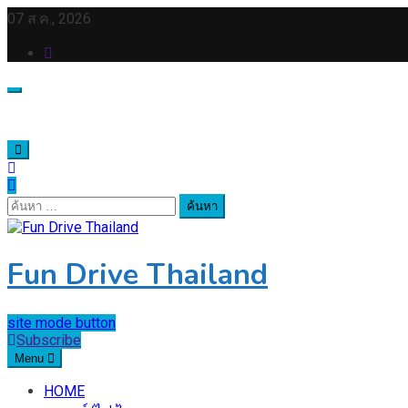
Skip
07 ส.ค., 2026
to
content
ค้นหา
สำหรับ:
Fun Drive Thailand
site mode button
Subscribe
Menu
HOME