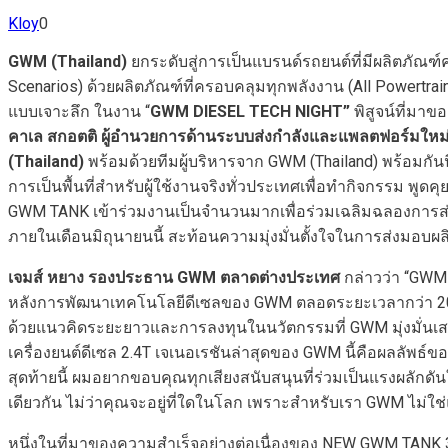
Kloy
0
GWM (Thailand)
ยกระดับสู่การเป็นแบรนด์รถยนต์ที่มีผลิตภัณ
Scenarios) ด้วยผลิตภัณฑ์ที่ครอบคลุมทุกพลังงาน (All Powertrain
แบบเจาะลึก ในงาน “
GWM DIESEL TECH NIGHT”
พิสูจน์ที่ม
คาเล สกอตติ
ผู้อำนวยการด้านระบบส่งกำลังและแพลตฟอร์มใหม
(Thailand)
พร้อมด้วยทีมผู้บริหารจาก GWM (Thailand) พร้อมกันน
การเป็นพื้นที่สำหรับผู้ใช้งานจริงทั่วประเทศเพื่อทำกิจกรรม พูดค
GWM TANK เข้าร่วมงานเป็นจำนวนมากเพื่อร่วมเฉลิมฉลองการส่
ภายในเดือนมิถุนายนนี้ สะท้อนความมุ่งมั่นตั้งใจในการส่งมอบผ
เจมส์ หยาง
รองประธาน
GWM
ตลาดต่างประเทศ
กล่าวว่า “GWM D
หลังการพัฒนาเทคโนโลยีดีเซลของ GWM ตลอดระยะเวลากว่า 20 ปี
ด้วยแนวคิดระยะยาวและการลงทุนในนวัตกรรมที่ GWM มุ่งมั่นเสม
เครื่องยนต์ดีเซล 2.4T เจเนอเรชันล่าสุดของ GWM นี้คือผลลัพธ์
สุดท้ายนี้ ผมอยากขอบคุณทุกเสียงสนับสนุนที่ร่วมเป็นแรงผลักด
เดียวกัน ไม่ว่าคุณจะอยู่ที่ใดในโลก เพราะสำหรับเรา GWM ไม่ใช่
หนึ่งในที่มาของความสำเร็จอย่างต่อเนื่องของ NEW GWM TANK 3