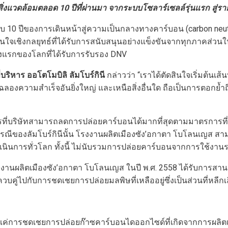
่งแวดล้อมตลอด 10 ปีที่ผ่านมา
จากระบบโซลาร์เซลล์รุ่นแรก สู่ร
10 ปีของการเดินหน้าสู่ความเป็นกลางทางคาร์บอน (carbon neu
ดสินใจเชิงกลยุทธ์ที่ได้รับการสนับสนุนอย่างแข็งขันจากทุกภาคส่ว
ห่งแรกของโลกที่ได้รับการรับรอง DNV
ริหาร ออโตโมบิลิ ลัมโบร์กินี
กล่าวว่า “เราได้ตัดสินใจเริ่มต้นเส้นท
องความสำเร็จอันยิ่งใหญ่ และเหนือสิ่งอื่นใด ถือเป็นการตอกย้ำถึ
่บริษัทสามารถลดการปล่อยคาร์บอนได้มากที่สุดตามมาตรการที่วา
งในกรณีของลัมโบร์กินีนั้น โรงงานผลิตเมืองซัง’อกาตา โบโลนเญส 
นินการทั่วโลก ทั้งนี้ ไม่นับรวมการปล่อยคาร์บอนจากการใช้งาน
นโรงงานผลิตเมืองซัง’อกาตา โบโลนเญส ในปี พ.ศ. 2558 ได้รับการ
ไปกับการชดเชยการปล่อยมลพิษที่เหลืออยู่ซึ่งเป็นส่วนที่หลีกเลี
ค่การชดเชยการปล่อยก๊าซคาร์บอนไดออกไซด์ที่เกิดจากการผลิตเท่า