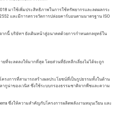
:2018 มาใช้เพิ่มประสิทธิภาพในการใช้ทรัพยากรและลดผลกระ
พ.ศ. 2552 และมีการตรวจวัดการปล่อยคาร์บอนตามมาตรฐาน ISO
ากนี้ บริษัทฯ ยังเดินหน้าสู่อนาคตด้วยการกำหนดกลยุทธ์ใน
ที่จะลดลงให้มากที่สุด โดยส่วนที่ยังหลีกเลี่ยงไม่ได้จะถูก
็นโครงการที่สามารถสร้างผลประโยชน์ที่เป็นรูปธรรมทั้งในด้าน
วณลากูน่าของเวนิส ซึ่งใช้ระบบกรองธรรมชาติจากพืชและความ
ละ Verra ซึ่งให้ความสำคัญกับโครงการผลิตพลังงานหมุนเวียน และ