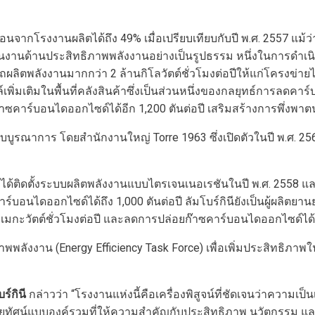
นจากโรงงานผลิตได้ถึง 49% เมื่อเปรียบเทียบกับปี พ.ศ. 2557 แม้
านด้านประสิทธิภาพพลังงานอย่างเป็นรูปธรรม หนึ่งในการดำเนินง
ผลิตพลังงานมากกว่า 2 ล้านกิโลวัตต์ชั่วโมงต่อปีให้แก่โครงข่
เพิ่มเติมในพื้นที่คลังสินค้าซึ่งเป็นส่วนหนึ่งของกลยุทธ์การลดค
ดก๊าซคาร์บอนไดออกไซด์ได้อีก 1,200 ตันต่อปี เสริมสร้างการพึ่ง
ูรณาการ โดยสำนักงานใหญ่ Torre 1963 ซึ่งเปิดตัวในปี พ.ศ. 25
 ได้ติดตั้งระบบผลิตพลังงานแบบไตรเจนเนอเรชันในปี พ.ศ. 2558 
บอนไดออกไซด์ได้ถึง 1,000 ตันต่อปี ลัมโบร์กินียังเป็นผู้ผลิต
 เมกะวัตต์ชั่วโมงต่อปี และลดการปล่อยก๊าซคาร์บอนไดออกไซด์ได้
าพพลังงาน (Energy Efficiency Task Force) เพื่อเพิ่มประสิทธิภ
ร์กินี
กล่าวว่า “โรงงานแห่งนี้คือเครื่องพิสูจน์ที่ชัดเจนว่าความ
ัยทัศน์แบบองค์รวมที่ให้ความสำคัญกับประสิทธิภาพ นวัตกรรม และ