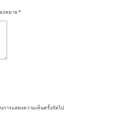
รื่องหมาย
*
ำหรับการแสดงความเห็นครั้งถัดไป