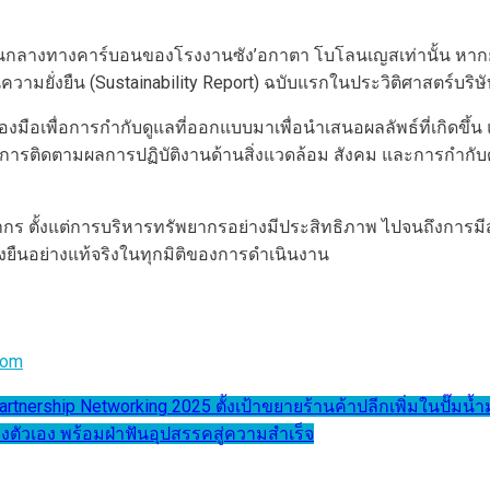
ป็นกลางทางคาร์บอนของโรงงานซัง’อกาตา โบโลนเญสเท่านั้น หากยัง
ามยั่งยืน (Sustainability Report) ฉบับแรกในประวิติศาสตร์บริษ
ครื่องมือเพื่อการกำกับดูแลที่ออกแบบมาเพื่อนำเสนอผลลัพธ์ที่เกิด
ารติดตามผลการปฏิบัติงานด้านสิ่งแวดล้อม สังคม และการกำกับ
 ตั้งแต่การบริหารทรัพยากรอย่างมีประสิทธิภาพ ไปจนถึงการมีส่ว
่งยืนอย่างแท้จริงในทุกมิติของการดำเนินงาน
com
tnership Networking 2025 ตั้งเป้าขยายร้านค้าปลีกเพิ่มในปั๊มน้ำ
งตัวเอง พร้อมฝ่าฟันอุปสรรคสู่ความสำเร็จ