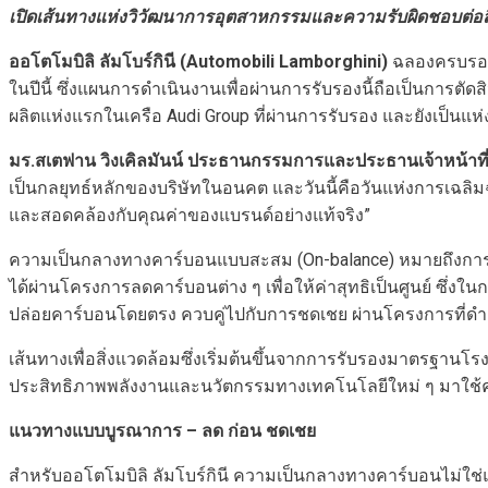
เปิดเส้นทางแห่งวิวัฒนาการอุตสาหกรรมและความรับผิดชอบต่อสิ
ออโตโมบิลิ ลัมโบร์กินี (Automobili Lamborghini)
ฉลองครบรอบ 
ในปีนี้ ซึ่งแผนการดำเนินงานเพื่อผ่านการรับรองนี้ถือเป็นการตั
ผลิตแห่งแรกในเครือ Audi Group ที่ผ่านการรับรอง และยังเป็นแ
มร.สเตฟาน วิงเคิลมันน์ ประธานกรรมการและประธานเจ้าหน้าที่บ
เป็นกลยุทธ์หลักของบริษัทในอนคต และวันนี้คือวันแห่งการเฉลิมฉล
และสอดคล้องกับคุณค่าของแบรนด์อย่างแท้จริง”
ความเป็นกลางทางคาร์บอนแบบสะสม (On-balance) หมายถึงการที
ได้ผ่านโครงการลดคาร์บอนต่าง ๆ เพื่อให้ค่าสุทธิเป็นศูนย์ ซึ่
ปล่อยคาร์บอนโดยตรง ควบคู่ไปกับการชดเชย ผ่านโครงการที่ดำเ
เส้นทางเพื่อสิ่งแวดล้อมซึ่งเริ่มต้นขึ้นจากการรับรองมาตรฐา
ประสิทธิภาพพลังงานและนวัตกรรมทางเทคโนโลยีใหม่ ๆ มาใช้ควบคู่
แนวทางแบบบูรณาการ – ลด ก่อน ชดเชย
สำหรับออโตโมบิลิ ลัมโบร์กินี ความเป็นกลางทางคาร์บอนไม่ใช่แ