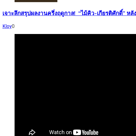
เจาะลึกสรุปผลงานครึ่งฤดูกาล! “ไม้คิว-เกียรติศักดิ์”
Kloy
0