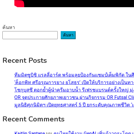
ค้นหา
ค้นหา
Recent Posts
ทีมมิตซูบิชิ แรลลี่อาร์ต พร้อมลุยป้องกันแชมป์เต็มพิกัด ใน
‘ค็อกพิท ศรีอรุณการยาง ยโสธร’ เปิดให้บริการอย่างเป็น
โชกุบุสซึ ตอกย้ำผู้นำครีมอาบน้ำ รีเฟรชแบรนด์ครั้งใหญ่ ม
OR จุดประกายศักยภาพเยาวชน ผ่านกิจกรรม OR Futsal Cli
มูลนิธิศุภนิมิตฯ เปิดยุทธศาสตร์ 5 ปี ยกระดับคุณภาพชี
Recent Comments
Kaitlin Santana
บน
คนไทยใช้งาน GenAI เพิ่มก้าวกระโดด แต