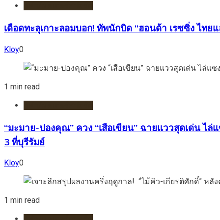
กีฬา/มอเตอร์สปอร์ต
เดือดทะลุเกาะลอมบอก! ทัพนักบิด “ฮอนด้า เรซซิ่ง ไทยแล
Kloy
0
1 min read
กีฬา/มอเตอร์สปอร์ต
“มะมาย-ปองคุณ” ควง “เสือเขียน” ฉายแววสุดเด่น ไล่แซ
3 ที่บุรีรัมย์
Kloy
0
1 min read
กีฬา/มอเตอร์สปอร์ต