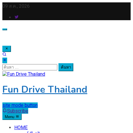
Skip
09 ส.ค., 2026
to
content
ค้นหา
สำหรับ:
Fun Drive Thailand
site mode button
Subscribe
Menu
HOME