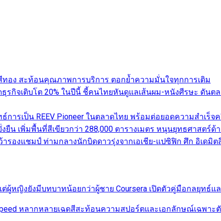
ับสีทอง สะท้อนคุณภาพการบริการ ตอกย้ำความมั่นใจทุกการเติม
คาดธุรกิจเติบโต 20% ในปีนี้ ชี้คนไทยหันดูแลเส้นผม-หนังศีรษะ 
ทธ์การเป็น REEV Pioneer ในตลาดไทย พร้อมต่อยอดความสำเร็จครึ
่งยืน เพิ่มพื้นที่สีเขียวกว่า 288,000 ตารางเมตร หนุนยุทธศาสตร์ด้
รองแชมป์ ท่ามกลางนักบิดดาวรุ่งจากเอเชีย-แปซิฟิก ศึก อิเดมิตสึ 
่ผู้หญิงยังมีบทบาทน้อยกว่าผู้ชาย Coursera เปิดตัวคู่มือกลยุทธ์
r Speed หลากหลายเฉดสีสะท้อนความสปอร์ตและเอกลักษณ์เฉพาะตัวใ