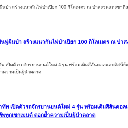
นฟูผืนป่า สร้างแนวกันไฟป่าเปียก 100 กิโลเมตร ณ ป่าสง
นำทัพ เปิดตัวรถจักรยานยนต์ใหม่ 4 รุ่น พร้อมเติมสีสั
ัพทุกเซกเมนต์ ตอกย้ำความเป็นผู้นำตลาด