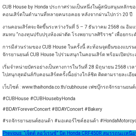
CUB House by Honda ประกาศร่วมเป็นหนึ่งในผู้สนับสนุนหลักของ
คอนเสิร์ตในตำนานที่หลายคนรอคอย หลังจากผ่านไปกว่า 20 ปี
งานคอนเสิร์ตจะจัดขึ้นระหว่างวันที่ 5 – 7 ธันวาคม 2568 ณ อิม
สมทบ “กองทุนปรับปรุงห้องผ่าตัด โรงพยาบาลศิริราช” เพื่อยกระดั
การมีส่วนร่วมของ CUB House ในครั้งนี้ สะท้อนจุดยืนของแบรน
จักรยานยนต์ CUB House ไปร่วมสนุกในคอนเสิร์ต พร้อมเปิดประสบ
เริ่มจำหน่ายบัตรอย่างเป็นทางการในวันที่ 28 มิถุนายน 2568 เว
ไปสนุกสุดมันส์กับคอนเสิร์ตครั้งนี้อย่างใกล้ชิด ติดตามรายละเอีย
เว็บไซต์ : www.thaihonda.co.th/cubhouse เฟซบุ๊กรถจักรยานยนต
#CUBHouse #CUBHousebyHonda
#BDAYForeverConcert #BDAYConcert #Bakery
#รถจักรยานยนต์ฮอนด้า #มอเตอร์ไซค์ฮอนด้า #HondaMotorc
แนะแนว
Previous:
“เจ็ตต์ ลอว์เรนซ์” บิด Honda CRF450R สมรรถนะเหนือ