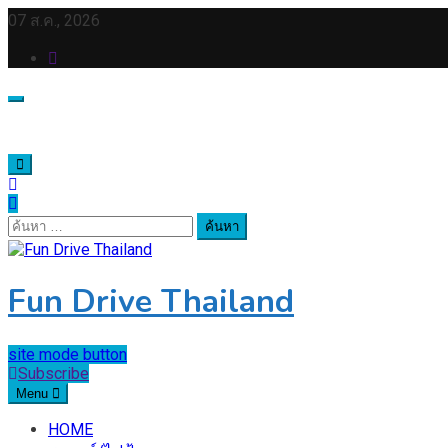
Skip
07 ส.ค., 2026
to
content
ค้นหา
สำหรับ:
Fun Drive Thailand
site mode button
Subscribe
Menu
HOME