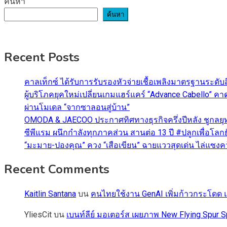
ค้นหา
ค้นหา
Recent Posts
คาลเท็กซ์ ได้รับการรับรองหัวจ่ายเชื้อเพลิงมาตรฐานระด
ผู้บริโภคยุคใหม่เปลี่ยนเกมแฮร์แคร์ “Advance Cabello” 
ผ่านโมเดล “จากซาลอนสู่บ้าน”
OMODA & JAECOO ประกาศทิศทางธุรกิจครึ่งปีหลัง ชูกลยุ
ซีพีแรม ผนึกกำลังทุกภาคส่วน สานต่อ 13 ปี #ปลูกเพื่อโลกยั
“มะมาย-ปองคุณ” ควง “เสือเขียน” ฉายแววสุดเด่น ไล่แซงคว้า
Recent Comments
Kaitlin Santana
บน
คนไทยใช้งาน GenAI เพิ่มก้าวกระโดด แต
YliesCit
บน
เบนท์ลีย์ มอเตอร์ส เผยภาพ New Flying Spu