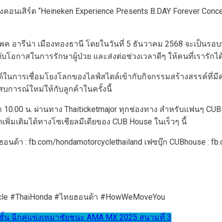
คอนเสิร์ต “Heineken Experience Presents B.DAY Forever Conce
แพค อารีน่า เมืองทองธานี โดยในวันที่ 5 ธันวาคม 2568 จะเป็นรอบ
บโอกาสในการรักษาผู้ป่วย และส่งต่อช่วงเวลาดีๆ ให้คนที่เรารักได้
ด์ในการเชื่อมโยงโลกของไลฟ์สไตล์เข้ากับกิจกรรมสร้างสรรค์ที่
การณ์ใหม่ให้กับลูกค้าในครั้งนี้
ลา 10.00 น. ผ่านทาง Thaiticketmajor ทุกช่องทาง สำหรับแฟนๆ CUB
ดเพิ่มเติมได้ทางโซเชียลมีเดียของ CUB House ในเร็วๆ นี้
์ฮอนด้า : fb.com/hondamotorcyclethailand เฟซบุ๊ก CUBhouse : 
ycle #ThaiHonda #ไทยฮอนด้า #HowWeMoveYou
ชั้น ฉีกคู่แข่งเหมาชัยชนะ AMA MX 2025 สนามที่ 3