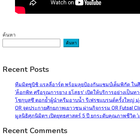
ค้นหา
ค้นหา
Recent Posts
ทีมมิตซูบิชิ แรลลี่อาร์ต พร้อมลุยป้องกันแชมป์เต็มพิกัด ใน
‘ค็อกพิท ศรีอรุณการยาง ยโสธร’ เปิดให้บริการอย่างเป็น
โชกุบุสซึ ตอกย้ำผู้นำครีมอาบน้ำ รีเฟรชแบรนด์ครั้งใหญ่ ม
OR จุดประกายศักยภาพเยาวชน ผ่านกิจกรรม OR Futsal Cli
มูลนิธิศุภนิมิตฯ เปิดยุทธศาสตร์ 5 ปี ยกระดับคุณภาพชี
Recent Comments