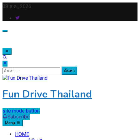
Skip
08 ส.ค., 2026
to
content
ค้นหา
สำหรับ:
Fun Drive Thailand
site mode button
Subscribe
Menu
HOME