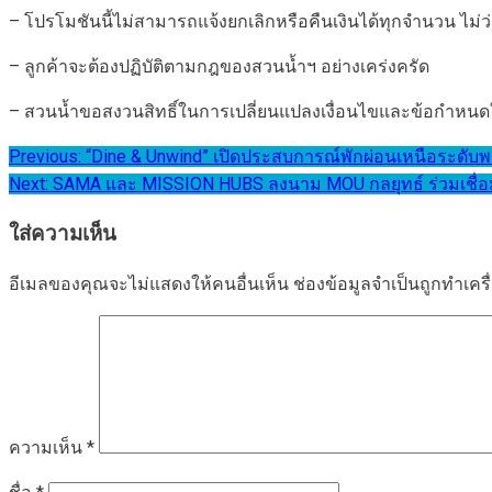
– โปรโมชันนี้ไม่สามารถแจ้งยกเลิกหรือคืนเงินได้ทุกจำนวน ไม่ว่า
– ลูกค้าจะต้องปฏิบัติตามกฎของสวนน้ำฯ อย่างเคร่งครัด
– สวนน้ำขอสงวนสิทธิ์ในการเปลี่ยนแปลงเงื่อนไขและข้อกำหนดใ
แนะแนว
Previous:
“Dine & Unwind” เปิดประสบการณ์พักผ่อนเหนือระดับพร
Next:
SAMA และ MISSION HUBS ลงนาม MOU กลยุทธ์ ร่วมเชื่
เรื่อง
ใส่ความเห็น
อีเมลของคุณจะไม่แสดงให้คนอื่นเห็น
ช่องข้อมูลจำเป็นถูกทำเค
ความเห็น
*