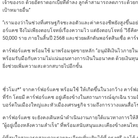
เจ้าของรถ ด้วยอัตราดอกเบี้ยที่ต่ำลง ลูกค้าสามารถลดภาระด้วยการ
เป้าหมายอื่น”
“เรามองว่าในช่วงที่เศรษฐกิจชะลอตัวและค่าครองชีพยังสูงขึ้นอย่างต่
อร์แคช จึงไม่เพียงตอบโจทย์เรื่องความไว แต่ยังตอบโจทย์ ‘วิธีคิ
50,000 ราย ภายในสิ้นปี 2568 และช่วยผลักดันพอร์ตสินเชื่อ คาร
คาร์ฟอร์แคช พร้อมใช้ มาพร้อมจุดขายหลัก “อนุมัติเงินไวภายใน
พร้อมรับมือกับความไม่แน่นอนทางการเงินในอนาคต ด้วยเงินทุนไวสุ
ยิ่งช่วยเพิ่มความสะดวกสบายไปอีกขั้น
ชั่วโมง*” จากคาร์ฟอร์แคช พร้อมใช้ ให้เกิดขึ้นในวงกว้าง คาร์ฟ
ที่รัก โดยมี คาร์ฟอร์แคช อยู่เคียงข้างในสถานการณ์ฉุกเฉิน รวม
บอร์ดในเมืองใหญ่และหัวเมืองเศรษฐกิจ รวมถึงการวางแผนสื่อ
คาร์ฟอร์แคช จะยังคงเดินหน้าดำเนินงานภายใต้แนวทางการให้สิ
“ผู้อยู่เบื้องหลังความสำเร็จ” ที่พร้อมสนับสนุนและเคียงข้างคน
ผู้ที่สนใจสามารถสอบถามรายละเอียดเพิ่มเติมได้ที่ กรุงศรี ออโต้ 