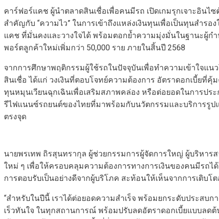
คาร์ฟอร์แคช ผู้นำตลาดสินเชื่อเพื่อคนมีรถ เปิดเกมรุกเจาะอินไซต์
สำคัญกับ “ความไว” ในการเข้าถึงแหล่งเงินทุนเพื่อเป็นทุนสำร
แคช ที่มั่นคงและวางใจได้ พร้อมตอกย้ำความมุ่งมั่นในฐานะผู้ก
พอร์ตลูกค้าใหม่เพิ่มกว่า 50,000 ราย ภายในสิ้นปี 2568
จากการศึกษาพฤติกรรมผู้ใช้รถในปัจจุบันเพื่อทำความเข้าใจแนว
สินเชื่อ ได้แก่ วงเงินที่ตอบโจทย์ความต้องการ อัตราดอกเบี้ยที่
ทุนหมุนเวียนฉุกเฉินเพื่อเสริมสภาพคล่อง หรือต่อยอดในการประ
รีไฟแนนซ์รถยนต์ของไทยที่มาพร้อมกับนวัตกรรมและบริการรูปแบบใ
ตรงจุด
นายพรเทพ ถิรสุนทรากุล ผู้ช่วยกรรมการผู้จัดการใหญ่ ผู้บริหาร
ใหม่ ๆ เพื่อให้ครอบคลุมความต้องการทางการเงินของคนมีรถได้ใน
การตอบรับเป็นอย่างดีจากผู้บริโภค สะท้อนให้เห็นจากการเติบโตอ
“สำหรับในปีนี้ เราได้ต่อยอดความสำเร็จ พร้อมยกระดับประสบการณ์กา
เร็วทันใจ ในทุกสถานการณ์ พร้อมปรับลดอัตราดอกเบี้ยแบบลดต้นล