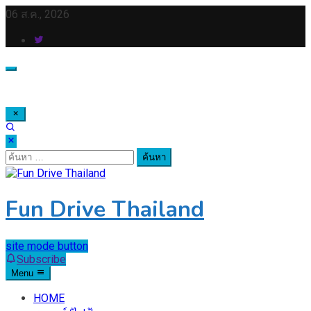
Skip
06 ส.ค., 2026
to
content
ค้นหา
สำหรับ:
Fun Drive Thailand
site mode button
Subscribe
Menu
HOME