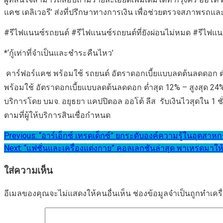
แคช เดลิเวอรี’ ส่งที่ปรึกษาทางการเงิน เพื่อช่วยตรวจสภาพรถแ
#รีไฟแนนซ์รถยนต์ #รีไฟแนนซ์รถยนต์ที่ยังผ่อนไม่หมด #รีไฟแนน
*‘กู้เท่าที่จำเป็นและชำระคืนไหว’
 คาร์ฟอร์แคช พร้อมใช้ รถยนต์ อัตราดอกเบี้ยแบบลดต้นลดดอก ต่ำ
พร้อมใช้ อัตราดอกเบี้ยแบบลดต้นลดดอก ต่ำสุด 12% – สูงสุด 24% 
บริการโดย บมจ. อยุธยา แคปปิตอล ออโต้ ลีส  รับเงินไวสุดใน 1 ช
ตามที่ผู้ให้บริการสินเชื่อกำหนด
แนะแนว
Previous:
“อาร์เอ็กซ์ เทรดเด็กซ์” ยกระดับองค์ความรู้ในอุตสา
Next:
“แฟชั่นและเครื่องแต่งกาย” คอลเลกชันล่าสุด พาเหรดมาให้ช็อ
เรื่อง
ใส่ความเห็น
อีเมลของคุณจะไม่แสดงให้คนอื่นเห็น
ช่องข้อมูลจำเป็นถูกทำเค