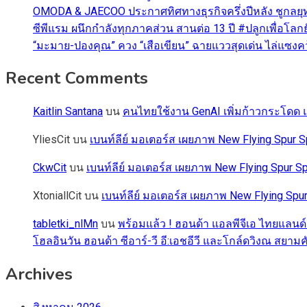
OMODA & JAECOO ประกาศทิศทางธุรกิจครึ่งปีหลัง ชูกลยุ
ซีพีแรม ผนึกกำลังทุกภาคส่วน สานต่อ 13 ปี #ปลูกเพื่อโลกยั
“มะมาย-ปองคุณ” ควง “เสือเขียน” ฉายแววสุดเด่น ไล่แซงคว้า
Recent Comments
Kaitlin Santana
บน
คนไทยใช้งาน GenAI เพิ่มก้าวกระโดด แต
YliesCit
บน
เบนท์ลีย์ มอเตอร์ส เผยภาพ New Flying Spu
CkwCit
บน
เบนท์ลีย์ มอเตอร์ส เผยภาพ New Flying Spur
XtoniallCit
บน
เบนท์ลีย์ มอเตอร์ส เผยภาพ New Flying S
tabletki_nlMn
บน
พร้อมแล้ว ! ฮอนด้า แอลพีจีเอ ไทยแลนด์
โฮลอินวัน ฮอนด้า ซีอาร์-วี อี:เอชอีวี และโกล์ดวิงณ สยามค
Archives