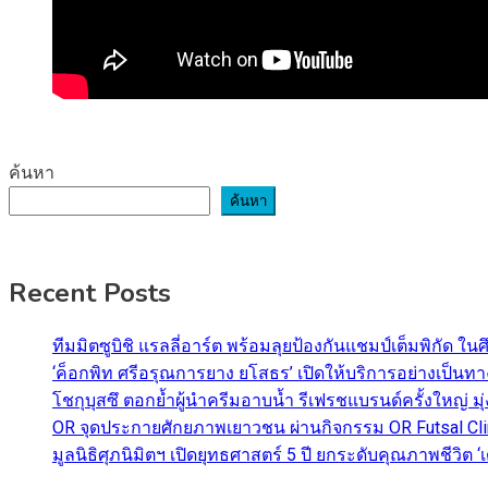
ค้นหา
ค้นหา
Recent Posts
ทีมมิตซูบิชิ แรลลี่อาร์ต พร้อมลุยป้องกันแชมป์เต็มพิกัด ใน
‘ค็อกพิท ศรีอรุณการยาง ยโสธร’ เปิดให้บริการอย่างเป็น
โชกุบุสซึ ตอกย้ำผู้นำครีมอาบน้ำ รีเฟรชแบรนด์ครั้งใหญ่ ม
OR จุดประกายศักยภาพเยาวชน ผ่านกิจกรรม OR Futsal Cli
มูลนิธิศุภนิมิตฯ เปิดยุทธศาสตร์ 5 ปี ยกระดับคุณภาพชี