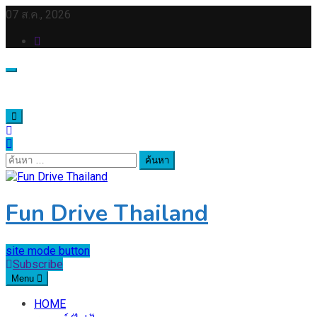
Skip
07 ส.ค., 2026
to
content
ค้นหา
สำหรับ:
Fun Drive Thailand
site mode button
Subscribe
Menu
HOME