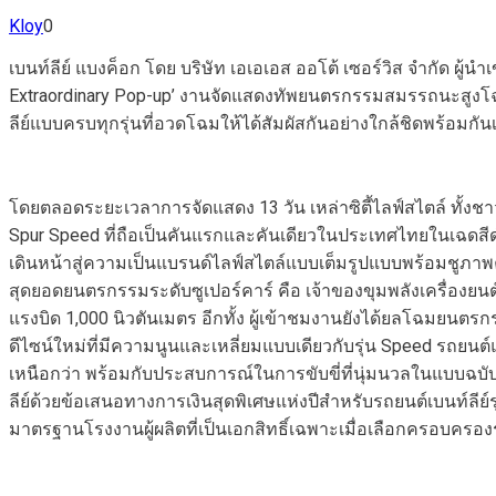
Kloy
0
เบนท์ลีย์ แบงค็อก โดย บริษัท เอเอเอส ออโต้ เซอร์วิส จำกัด ผ
Extraordinary Pop-up’ งานจัดแสดงทัพยนตรกรรมสมรรถนะสูงโฉมให
ลีย์แบบครบทุกรุ่นที่อวดโฉมให้ได้สัมผัสกันอย่างใกล้ชิดพร้อมกันเ
โดยตลอดระยะเวลาการจัดแสดง 13 วัน เหล่าซิตี้ไลฟ์สไตล์ ทั้ง
Spur Speed ที่ถือเป็นคันแรกและคันเดียวในประเทศไทยในเฉดสีดำ
เดินหน้าสู่ความเป็นแบรนด์ไลฟ์สไตล์แบบเต็มรูปแบบพร้อมชูภา
สุดยอดยนตรกรรมระดับซูเปอร์คาร์ คือ เจ้าของขุมพลังเครื่องยนต์
แรงบิด 1,000 นิวตันเมตร อีกทั้ง ผู้เข้าชมงานยังได้ยลโฉมยนตร
ดีไซน์ใหม่ที่มีความนูนและเหลี่ยมแบบเดียวกับรุ่น Speed รถยนต
เหนือกว่า พร้อมกับประสบการณ์ในการขับขี่ที่นุ่มนวลในแบบฉบั
ลีย์ด้วยข้อเสนอทางการเงินสุดพิเศษแห่งปีสำหรับรถยนต์เบนท์ลีย
มาตรฐานโรงงานผู้ผลิตที่เป็นเอกสิทธิ์เฉพาะเมื่อเลือกครอบครอง