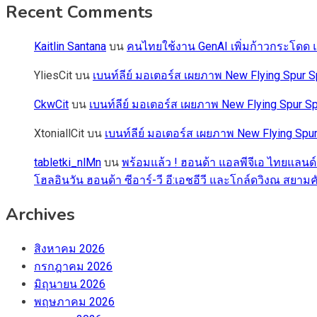
Recent Comments
Kaitlin Santana
บน
คนไทยใช้งาน GenAI เพิ่มก้าวกระโดด แต
YliesCit
บน
เบนท์ลีย์ มอเตอร์ส เผยภาพ New Flying Spu
CkwCit
บน
เบนท์ลีย์ มอเตอร์ส เผยภาพ New Flying Spur
XtoniallCit
บน
เบนท์ลีย์ มอเตอร์ส เผยภาพ New Flying S
tabletki_nlMn
บน
พร้อมแล้ว ! ฮอนด้า แอลพีจีเอ ไทยแลนด์
โฮลอินวัน ฮอนด้า ซีอาร์-วี อี:เอชอีวี และโกล์ดวิงณ สยามค
Archives
สิงหาคม 2026
กรกฎาคม 2026
มิถุนายน 2026
พฤษภาคม 2026