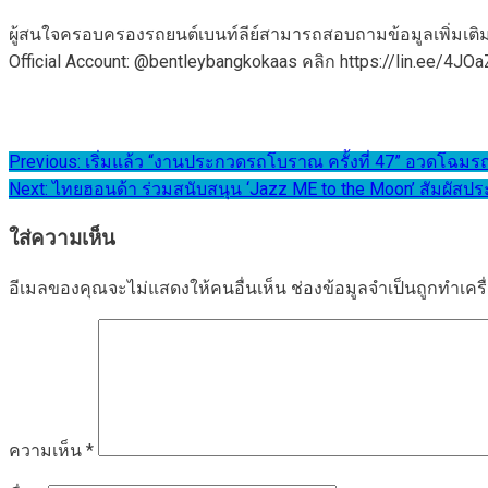
ผู้สนใจครอบครองรถยนต์เบนท์ลีย์สามารถสอบถามข้อมูลเพิ่มเติมแล
Official Account: @bentleybangkokaas คลิก https://lin.ee/4JO
แนะแนว
Previous:
เริ่มแล้ว “งานประกวดรถโบราณ ครั้งที่ 47” อวดโฉมรถส
Next:
ไทยฮอนด้า ร่วมสนับสนุน ‘Jazz ME to the Moon’ สัมผัส
เรื่อง
ใส่ความเห็น
อีเมลของคุณจะไม่แสดงให้คนอื่นเห็น
ช่องข้อมูลจำเป็นถูกทำเค
ความเห็น
*