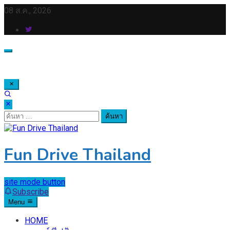
Skip
08 ส.ค., 2026
to
content
ค้นหา
สำหรับ:
Fun Drive Thailand
site mode button
Subscribe
Menu
HOME