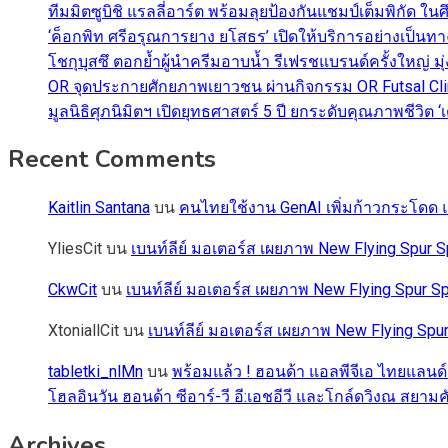
ทีมมิตซูบิชิ แรลลี่อาร์ต พร้อมลุยป้องกันแชมป์เต็มพิกัด ใน
‘ค็อกพิท ศรีอรุณการยาง ยโสธร’ เปิดให้บริการอย่างเป็น
โชกุบุสซึ ตอกย้ำผู้นำครีมอาบน้ำ รีเฟรชแบรนด์ครั้งใหญ่ ม
OR จุดประกายศักยภาพเยาวชน ผ่านกิจกรรม OR Futsal Cli
มูลนิธิศุภนิมิตฯ เปิดยุทธศาสตร์ 5 ปี ยกระดับคุณภาพชี
Recent Comments
Kaitlin Santana
บน
คนไทยใช้งาน GenAI เพิ่มก้าวกระโดด แต
YliesCit
บน
เบนท์ลีย์ มอเตอร์ส เผยภาพ New Flying Spu
CkwCit
บน
เบนท์ลีย์ มอเตอร์ส เผยภาพ New Flying Spur
XtoniallCit
บน
เบนท์ลีย์ มอเตอร์ส เผยภาพ New Flying S
tabletki_nlMn
บน
พร้อมแล้ว ! ฮอนด้า แอลพีจีเอ ไทยแลนด์
โฮลอินวัน ฮอนด้า ซีอาร์-วี อี:เอชอีวี และโกล์ดวิงณ สยามค
Archives