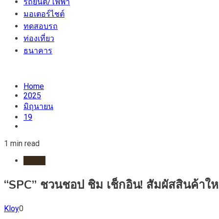
รถยนต์/ไฟฟ้า
มอเตอร์ไชต์
ทดสอบรถ
ท่องเที่ยว
ธนาคาร
Home
2025
มิถุนายน
19
1 min read
HOME
“SPC” ชวนชอป ชิม เช็กอิน! สัมผัสสินค้าให
Kloy
0