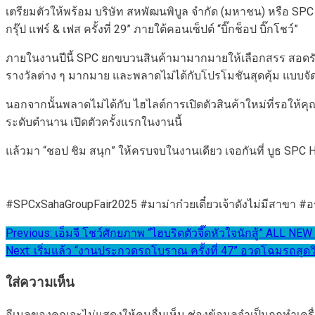
เตรียมตัวให้พร้อม บริษัท สหพัฒนพิบูล จำกัด (มหาชน) หรือ S
กรุ๊ป แฟร์ & เฟส ครั้งที่ 29” ภายใต้คอนเซ็ปต์ “บิ๊กช็อป บิ๊กโชว์”
ภายในงานปีนี้ SPC ยกขบวนสินค้ามามากมายให้เลือกสรร สอดรับก
รางวัลต่าง ๆ มากมาย และพลาดไม่ได้กับโปรโมชันสุดคุ้ม แบบจัด
นอกจากนั้นพลาดไม่ได้กับ ไฮไลต์การเปิดตัวสินค้าใหม่ที่รอให้คุณ
ระดับตำนาน เปิดตัวครั้งแรกในงานนี้
แล้วมา “ชอป ชิม สนุก” ให้ครบจบในงานเดียว เจอกันที่ บูธ SPC Hall
#SPCxSahaGroupFair2025 #มาม่าก๋วยเตี๋ยวเจ้าดังไม่มีสาขา 
แนะแนว
Previous:
เอ็มจี โชว์ศักยภาพ “ไฮบริดตัวจี๊ดหัวใจนักสู้” ALL
Next:
เริ่มแล้ว “งานประกวดรถโบราณ ครั้งที่ 47” อวดโฉมรถสุดวิ
เรื่อง
ใส่ความเห็น
อีเมลของคุณจะไม่แสดงให้คนอื่นเห็น
ช่องข้อมูลจำเป็นถูกทำเค