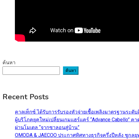
ค้นหา
ค้นหา
Recent Posts
คาลเท็กซ์ ได้รับการรับรองหัวจ่ายเชื้อเพลิงมาตรฐานระด
ผู้บริโภคยุคใหม่เปลี่ยนเกมแฮร์แคร์ “Advance Cabello” 
ผ่านโมเดล “จากซาลอนสู่บ้าน”
OMODA & JAECOO ประกาศทิศทางธุรกิจครึ่งปีหลัง ชูกลยุ