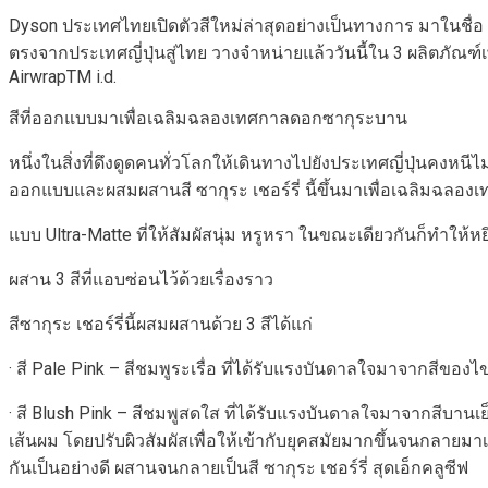
Dyson ประเทศไทยเปิดตัวสีใหม่ล่าสุดอย่างเป็นทางการ มาในชื่อ 
ตรงจากประเทศญี่ปุ่นสู่ไทย วางจำหน่ายแล้ววันนี้ใน 3 ผลิตภัณฑ์
AirwrapTM i.d.
สีที่ออกแบบมาเพื่อเฉลิมฉลองเทศกาลดอกซากุระบาน
หนึ่งในสิ่งที่ดึงดูดคนทั่วโลกให้เดินทางไปยังประเทศญี่ปุ่นคงหน
ออกแบบและผสมผสานสี ซากุระ เชอร์รี่ นี้ขึ้นมาเพื่อเฉลิมฉลองเท
แบบ Ultra-Matte ที่ให้สัมผัสนุ่ม หรูหรา ในขณะเดียวกันก็ทำให
ผสาน 3 สีที่แอบซ่อนไว้ด้วยเรื่องราว
สีซากุระ เชอร์รี่นี้ผสมผสานด้วย 3 สีได้แก่
· สี Pale Pink – สีชมพูระเรื่อ ที่ได้รับแรงบันดาลใจมาจากสีของ
· สี Blush Pink – สีชมพูสดใส ที่ได้รับแรงบันดาลใจมาจากสีบา
เส้นผม โดยปรับผิวสัมผัสเพื่อให้เข้ากับยุคสมัยมากขึ้นจนกลายมาเป
กันเป็นอย่างดี ผสานจนกลายเป็นสี ซากุระ เชอร์รี่ สุดเอ็กคลูซีฟ