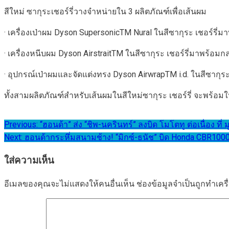
สีใหม่ ซากุระเชอร์รี่วางจำหน่ายใน 3 ผลิตภัณฑ์เพื่อเส้นผม
· เครื่องเป่าผม Dyson SupersonicTM Nural ในสีซากุระ เชอร์รี
· เครื่องหนีบผม Dyson AirstraitTM ในสีซากุระ เชอร์รี่มาพร้อม
· อุปกรณ์เป่าผมและจัดแต่งทรง Dyson AirwrapTM i.d. ในสีซากุร
ทั้งสามผลิตภัณฑ์สำหรับเส้นผมในสีใหม่ซากุระ เชอร์รี่ จะพร้อมให
แนะแนว
Previous:
“ฮอนด้า” ส่ง “ชิพ-นครินทร์” ลงบิด โมโตทู ต่อเนื่อง ที
Next:
ฮอนด้ากระหึ่มสนามช้าง! “มิกซ์-ธนัช” บิด Honda CBR1000
เรื่อง
ใส่ความเห็น
อีเมลของคุณจะไม่แสดงให้คนอื่นเห็น
ช่องข้อมูลจำเป็นถูกทำเค