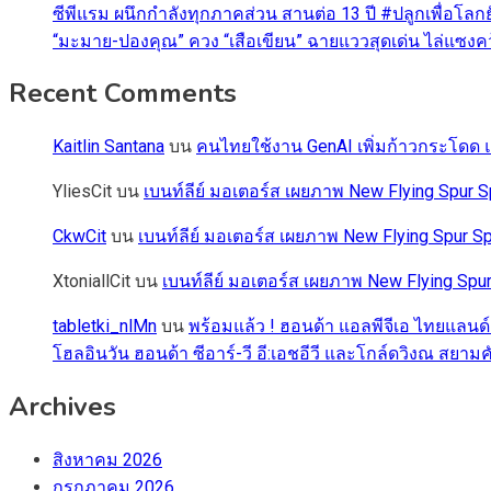
ซีพีแรม ผนึกกำลังทุกภาคส่วน สานต่อ 13 ปี #ปลูกเพื่อโลกยั
“มะมาย-ปองคุณ” ควง “เสือเขียน” ฉายแววสุดเด่น ไล่แซงคว้า
Recent Comments
Kaitlin Santana
บน
คนไทยใช้งาน GenAI เพิ่มก้าวกระโดด แต
YliesCit
บน
เบนท์ลีย์ มอเตอร์ส เผยภาพ New Flying Spu
CkwCit
บน
เบนท์ลีย์ มอเตอร์ส เผยภาพ New Flying Spur
XtoniallCit
บน
เบนท์ลีย์ มอเตอร์ส เผยภาพ New Flying S
tabletki_nlMn
บน
พร้อมแล้ว ! ฮอนด้า แอลพีจีเอ ไทยแลนด์
โฮลอินวัน ฮอนด้า ซีอาร์-วี อี:เอชอีวี และโกล์ดวิงณ สยามค
Archives
สิงหาคม 2026
กรกฎาคม 2026