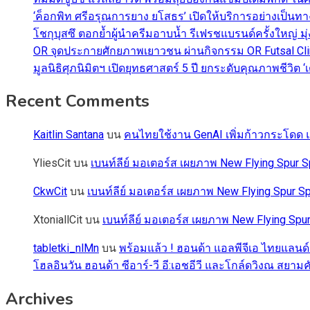
‘ค็อกพิท ศรีอรุณการยาง ยโสธร’ เปิดให้บริการอย่างเป็น
โชกุบุสซึ ตอกย้ำผู้นำครีมอาบน้ำ รีเฟรชแบรนด์ครั้งใหญ่ ม
OR จุดประกายศักยภาพเยาวชน ผ่านกิจกรรม OR Futsal Cli
มูลนิธิศุภนิมิตฯ เปิดยุทธศาสตร์ 5 ปี ยกระดับคุณภาพชี
Recent Comments
Kaitlin Santana
บน
คนไทยใช้งาน GenAI เพิ่มก้าวกระโดด แต
YliesCit
บน
เบนท์ลีย์ มอเตอร์ส เผยภาพ New Flying Spu
CkwCit
บน
เบนท์ลีย์ มอเตอร์ส เผยภาพ New Flying Spur
XtoniallCit
บน
เบนท์ลีย์ มอเตอร์ส เผยภาพ New Flying S
tabletki_nlMn
บน
พร้อมแล้ว ! ฮอนด้า แอลพีจีเอ ไทยแลนด์
โฮลอินวัน ฮอนด้า ซีอาร์-วี อี:เอชอีวี และโกล์ดวิงณ สยามค
Archives