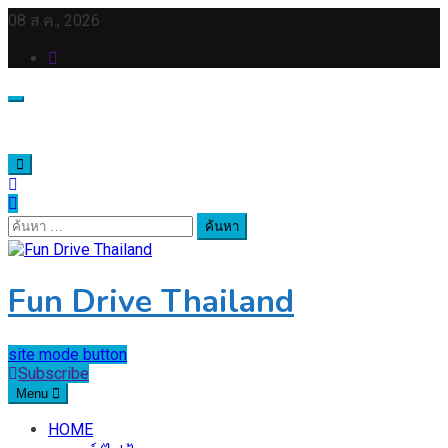
Skip
08 ส.ค., 2026
to
content
ค้นหา
สำหรับ:
Fun Drive Thailand
site mode button
Subscribe
Menu
HOME