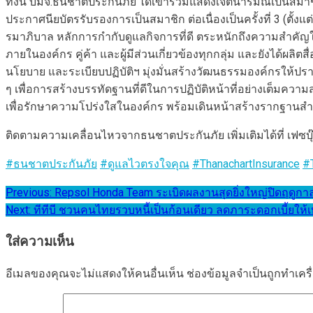
ทั้งนี้ บมจ.ธนชาตประกันภัย ได้เข้าร่วมแสดงเจตนารมณ์เป็นสมาช
ประกาศนียบัตรรับรองการเป็นสมาชิก ต่อเนื่องเป็นครั้งที่ 3 (ตั้งแ
รมาภิบาล หลักการกำกับดูแลกิจการที่ดี ตระหนักถึงความสำคัญใน
ภายในองค์กร คู่ค้า และผู้มีส่วนเกี่ยวข้องทุกกลุ่ม และยังได้ผ
นโยบาย และระเบียบปฏิบัติฯ มุ่งมั่นสร้างวัฒนธรรมองค์กรใ
ๆ เพื่อการสร้างบรรทัดฐานที่ดีในการปฏิบัติหน้าที่อย่างเต็มควา
เพื่อรักษาความโปร่งใสในองค์กร พร้อมเดินหน้าสร้างรากฐานส
ติดตามความเคลื่อนไหวจากธนชาตประกันภัย เพิ่มเติมได้ที่ เฟซบุ
#ธนชาตประกันภัย
#ดูแลไวตรงใจคุณ
#ThanachartInsurance
#
แนะแนว
Previous:
Repsol Honda Team ระเบิดผลงานสุดยิ่งใหญ่ปิดฤดูกาล 
Next:
ทีทีบี ชวนคนไทยรวบหนี้เป็นก้อนเดียว ลดภาระดอกเบี้ยให้เ
เรื่อง
ใส่ความเห็น
อีเมลของคุณจะไม่แสดงให้คนอื่นเห็น
ช่องข้อมูลจำเป็นถูกทำเค