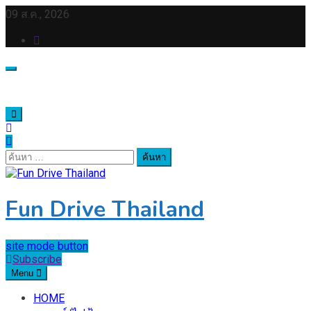
Skip
09 ส.ค., 2026
to
content
ค้นหา
สำหรับ:
Fun Drive Thailand
site mode button
Subscribe
Menu
HOME