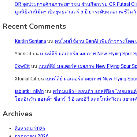
OR จุดประกายศักยภาพเยาวชน ผ่านกิจกรรม OR Futsal Cli
มูลนิธิศุภนิมิตฯ เปิดยุทธศาสตร์ 5 ปี ยกระดับคุณภาพชี
Recent Comments
Kaitlin Santana
บน
คนไทยใช้งาน GenAI เพิ่มก้าวกระโดด แต
YliesCit
บน
เบนท์ลีย์ มอเตอร์ส เผยภาพ New Flying Spu
CkwCit
บน
เบนท์ลีย์ มอเตอร์ส เผยภาพ New Flying Spur
XtoniallCit
บน
เบนท์ลีย์ มอเตอร์ส เผยภาพ New Flying S
tabletki_nlMn
บน
พร้อมแล้ว ! ฮอนด้า แอลพีจีเอ ไทยแลนด์
โฮลอินวัน ฮอนด้า ซีอาร์-วี อี:เอชอีวี และโกล์ดวิงณ สยามค
Archives
สิงหาคม 2026
กรกฎาคม 2026