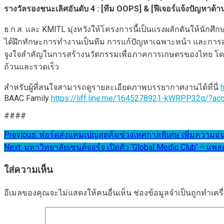
รางวัลรองชนะเลิศอันดับ 4 : [ทีม OOPS] & [ฟีเจอร์แจ้งปัญหาด้านภ
ธ.ก.ส. และ KMITL มุ่งหวังให้โครงการนี้เป็นแรงผลักดันให้นั
ได้ฝึกทักษะการทำงานเป็นทีม การแก้ปัญหาเฉพาะหน้า และการออก
จูงใจสำคัญในการสร้างนวัตกรรมเพื่อภาคการเกษตรของไทย โดย ธ.ก
ถ้วนและรวดเร็ว
สำหรับผู้ที่สนใจสามารถดูรายละเอียดภาพบรรยากาศงานได้ที่นี่
BAAC Family
https://liff.line.me/1645278921-kWRPP32q/?acc
####
แนะแนว
Previous:
ฟอร์ดส่งแคมเปญสุดคุ้มช่วงเทศกาลพิเศษ เพิ่มความอุ
Next:
มหาวิทยาลัยเซนต์จอร์จ เปิดตัว ‘Global Medic Club’ – แพ
เรื่อง
ใส่ความเห็น
อีเมลของคุณจะไม่แสดงให้คนอื่นเห็น
ช่องข้อมูลจำเป็นถูกทำเค