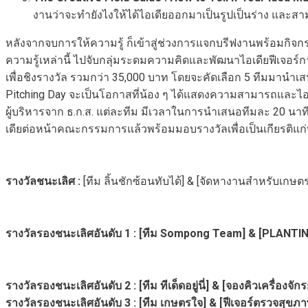
งานว่าจะทำยังไงให้ได้ไอเดียออกมาเป็นรูปเป็นร่าง และส
หลังจากจบการให้ความรู้ ก็เข้าสู่ช่วงการแจกบรีฟงานพร้อมกิ
ความรู้เหล่านี้ ไปจับกลุ่มระดมความคิดและพัฒนาไอเดียฟีเจอร
เพื่อชิงรางวัล รวมกว่า 35,000 บาท โดยจะคัดเลือก 5 ทีมมานำ
Pitching Day จะเป็นโอกาสที่น้อง ๆ ได้แสดงความสามารถและ
ผู้บริหารจาก ธ.ก.ส. แต่ละทีม มีเวลาในการนำเสนอทีมละ 20 นาท
เดียต่อหน้าคณะกรรมการแล้วพร้อมมอบรางวัลเพื่อเป็นเกียรติแก่ท
รางวัลชนะเลิศ :
[ทีม ลิ้นชักซ้อนทับได้] & [จัดหางานสำหรับเกษต
รางวัลรองชนะเลิศอันดับ 1 : [ทีม Sompong Team] & [PLANTI
รางวัลรองชนะเลิศอันดับ 2 : [ทีม ทีเด็ดอยู่นี่] & [จองคิวเครื่อง
รางวัลรองชนะเลิศอันดับ 3 : [ทีม เกษตรใจ] & [ฟีเจอร์ตรวจสุข