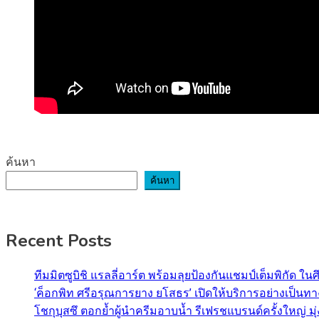
ค้นหา
ค้นหา
Recent Posts
ทีมมิตซูบิชิ แรลลี่อาร์ต พร้อมลุยป้องกันแชมป์เต็มพิกัด ใน
‘ค็อกพิท ศรีอรุณการยาง ยโสธร’ เปิดให้บริการอย่างเป็น
โชกุบุสซึ ตอกย้ำผู้นำครีมอาบน้ำ รีเฟรชแบรนด์ครั้งใหญ่ ม