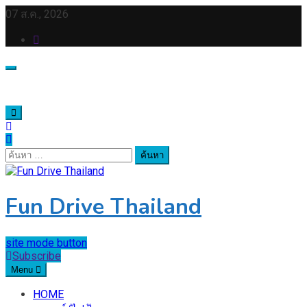
Skip
07 ส.ค., 2026
to
content
ค้นหา
สำหรับ:
Fun Drive Thailand
site mode button
Subscribe
Menu
HOME