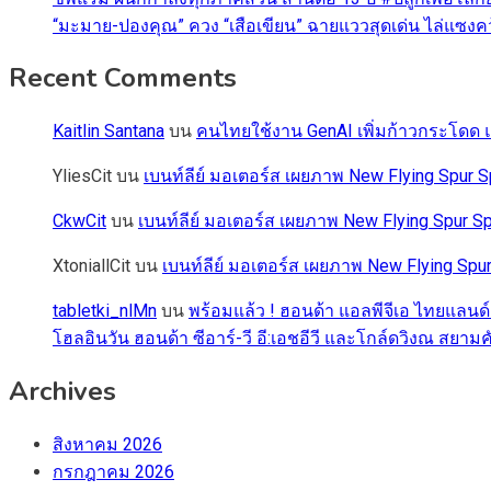
“มะมาย-ปองคุณ” ควง “เสือเขียน” ฉายแววสุดเด่น ไล่แซงคว้า
Recent Comments
Kaitlin Santana
บน
คนไทยใช้งาน GenAI เพิ่มก้าวกระโดด แต
YliesCit
บน
เบนท์ลีย์ มอเตอร์ส เผยภาพ New Flying Spu
CkwCit
บน
เบนท์ลีย์ มอเตอร์ส เผยภาพ New Flying Spur
XtoniallCit
บน
เบนท์ลีย์ มอเตอร์ส เผยภาพ New Flying S
tabletki_nlMn
บน
พร้อมแล้ว ! ฮอนด้า แอลพีจีเอ ไทยแลนด์
โฮลอินวัน ฮอนด้า ซีอาร์-วี อี:เอชอีวี และโกล์ดวิงณ สยามค
Archives
สิงหาคม 2026
กรกฎาคม 2026