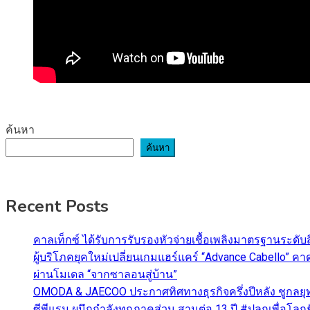
ค้นหา
ค้นหา
Recent Posts
คาลเท็กซ์ ได้รับการรับรองหัวจ่ายเชื้อเพลิงมาตรฐานระด
ผู้บริโภคยุคใหม่เปลี่ยนเกมแฮร์แคร์ “Advance Cabello” 
ผ่านโมเดล “จากซาลอนสู่บ้าน”
OMODA & JAECOO ประกาศทิศทางธุรกิจครึ่งปีหลัง ชูกลยุ
ซีพีแรม ผนึกกำลังทุกภาคส่วน สานต่อ 13 ปี #ปลูกเพื่อโลกยั