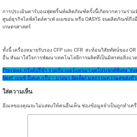
การประเมินคาร์บอนฟุตพริ้นท์ผลิตภัณฑ์ครั้งนี้เกิดจากความร่ว
ศูนย์ธุรกิจไลฟ์สไตล์คาเฟ่ อเมซอน หรือ OASYS จนผลิตภัณฑ์ถึงมื
เกษตรศาสตร์
ทั้งนี้ เครื่องหมายรับรอง CFP และ CFR สะท้อนวิสัยทัศน์ของ OR 
อื่น หันมาใส่ใจการพัฒนาเทคโนโลยีการผลิตที่เป็นมิตรต่อสิ่งแวดล้
แนะแนว
Previous:
กรังด์ปรีซ์ฯ ร่วมกับ เบอร์แทรมฯ ผุดโปรเจกต์พิเศษ ‘
Next:
เบนซ์ บีเคเค กรุ๊ป – บางนา จัดเต็ม! มหกรรมความสุขส่งท้
เรื่อง
ใส่ความเห็น
อีเมลของคุณจะไม่แสดงให้คนอื่นเห็น
ช่องข้อมูลจำเป็นถูกทำเค