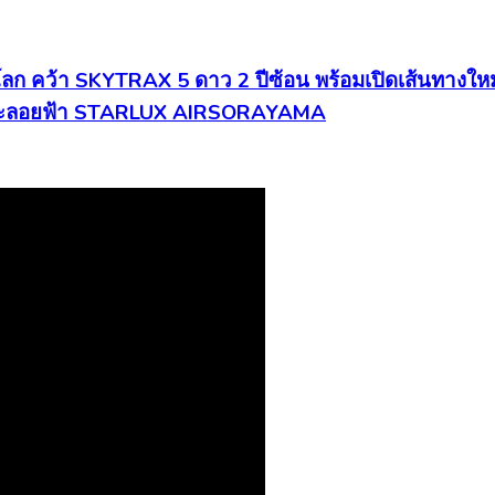
 คว้า SKYTRAX 5 ดาว 2 ปีซ้อน พร้อมเปิดเส้นทางใหม
ลปะลอยฟ้า STARLUX AIRSORAYAMA