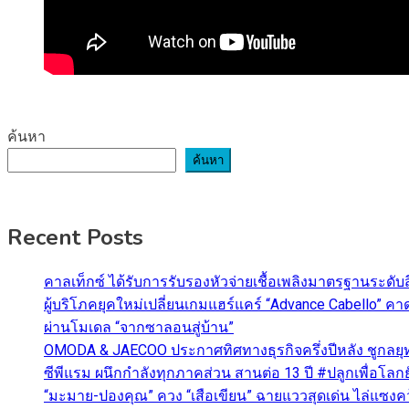
ค้นหา
ค้นหา
Recent Posts
คาลเท็กซ์ ได้รับการรับรองหัวจ่ายเชื้อเพลิงมาตรฐานระด
ผู้บริโภคยุคใหม่เปลี่ยนเกมแฮร์แคร์ “Advance Cabello” 
ผ่านโมเดล “จากซาลอนสู่บ้าน”
OMODA & JAECOO ประกาศทิศทางธุรกิจครึ่งปีหลัง ชูกลยุ
ซีพีแรม ผนึกกำลังทุกภาคส่วน สานต่อ 13 ปี #ปลูกเพื่อโลกยั
“มะมาย-ปองคุณ” ควง “เสือเขียน” ฉายแววสุดเด่น ไล่แซงคว้า