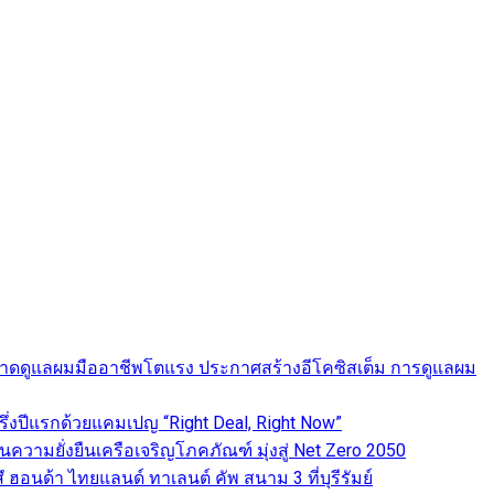
ดันตลาดดูแลผมมืออาชีพโตแรง ประกาศสร้างอีโคซิสเต็ม การดูแลผม
่งปีแรกด้วยแคมเปญ “Right Deal, Right Now”
านความยั่งยืนเครือเจริญโภคภัณฑ์ มุ่งสู่ Net Zero 2050
ฮอนด้า ไทยแลนด์ ทาเลนต์ คัพ สนาม 3 ที่บุรีรัมย์