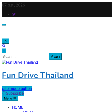
Skip
07 ส.ค., 2026
to
content
ค้นหา
สำหรับ:
Fun Drive Thailand
site mode button
Subscribe
Menu
HOME