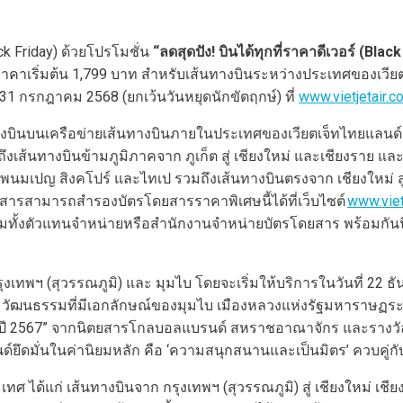
k Friday) ด้วยโปรโมชั่น
“ลดสุดปัง! บินได้ทุกที่ราคาดีเวอร์ (Blac
าเริ่มต้น 1,799 บาท สำหรับเส้นทางบินระหว่างประเทศของเวียต
 31 กรกฎาคม 2568 (ยกเว้นวันหยุดนักขัตฤกษ์) ที่
www.vietjetair.c
นบนเครือข่ายเส้นทางบินภายในประเทศของเวียตเจ็ทไทยแลนด์ ได้แก่ 
งเส้นทางบินข้ามภูมิภาคจาก ภูเก็ต สู่ เชียงใหม่ และเชียงราย แ
่ปุ่น พนมเปญ สิงคโปร์ และไทเป รวมถึงเส้นทางบินตรงจาก เชียงใหม่ 
โดยสารสามารถสำรองบัตรโดยสารราคาพิเศษนี้ได้ที่เว็บไซต์
www.viet
วมทั้งตัวแทนจำหน่ายหรือสำนักงานจำหน่ายบัตรโดยสาร พร้อมกันนี้
ุงเทพฯ (สุวรรณภูมิ) และ มุมไบ โดยจะเริ่มให้บริการในวันที่ 22 ธั
ธรรมที่มีเอกลักษณ์ของมุมไบ เมืองหลวงแห่งรัฐมหาราษฏระ ประ
่งปี 2567” จากนิตยสารโกลบอลแบรนด์ สหราชอาณาจักร และรางวัล “
นด์ยึดมั่นในค่านิยมหลัก คือ ‘ความสนุกสนานและเป็นมิตร’ ควบคู่กั
ได้แก่ เส้นทางบินจาก กรุงเทพฯ (สุวรรณภูมิ) สู่ เชียงใหม่ เชีย