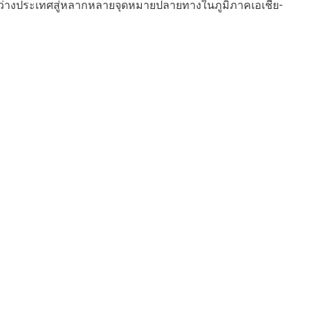
นระหว่างประเทศสู่หลากหลายจุดหมายปลายทางในภูมิภาคเอเชีย-