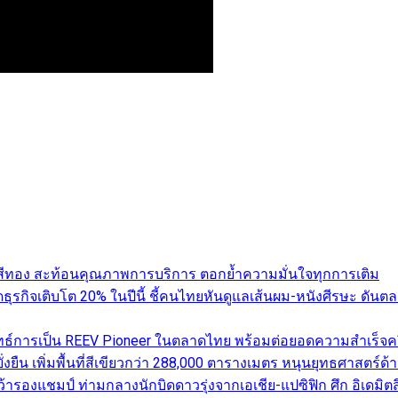
ับสีทอง สะท้อนคุณภาพการบริการ ตอกย้ำความมั่นใจทุกการเติม
คาดธุรกิจเติบโต 20% ในปีนี้ ชี้คนไทยหันดูแลเส้นผม-หนังศีรษะ 
ทธ์การเป็น REEV Pioneer ในตลาดไทย พร้อมต่อยอดความสำเร็จครึ
่งยืน เพิ่มพื้นที่สีเขียวกว่า 288,000 ตารางเมตร หนุนยุทธศาสตร์ด้
รองแชมป์ ท่ามกลางนักบิดดาวรุ่งจากเอเชีย-แปซิฟิก ศึก อิเดมิตสึ 