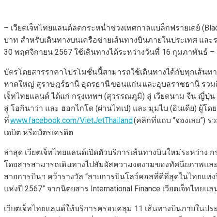
– เวียตเจ็ทไทยแลนด์ลดกระหน่ำช่วงเทศกาลแบล็กฟรายเดย์ (Blac
บาท สำหรับเดินทางบนเครือข่ายเส้นทางบินภายในประเทศ และราค
30 พฤศจิกายน 2567 ใช้เดินทางได้ระหว่างวันที่ 16 กุมภาพันธ์ –
บัตรโดยสารราคาโปรโมชั่นนี้สามารถใช้เดินทางได้กับทุกเส้นทางบิ
หาดใหญ่ สุราษฎร์ธานี อุดรธานี ขอนแก่น และอุบลราชธานี รวมถึ
เจ็ทไทยแลนด์ ได้แก่ กรุงเทพฯ (สุวรรณภูมิ) สู่ เวียดนาม จีน ญี
สู่ โอกินาว่า และ ฮอกไกโด (ผ่านไทเป) และ มุมไบ (อินเดีย) ผู้
ที่
www.facebook.com/VietJetThailand
(คลิกที่แถบ “จองเลย”) ร
เดบิต หรือบัตรเครดิต
ล่าสุด เวียตเจ็ทไทยแลนด์เปิดตัวบริการเส้นทางบินใหม่ระหว่าง กร
โดยสารสามารถเดินทางไปสัมผัสความงดงามของทัศนียภาพและวัฒน
สายการบินฯ คว้ารางวัล “สายการบินโลว์คอสที่ดีที่สุดในไทยแห
แห่งปี 2567” จากนิตยสาร International Finance เวียตเจ็ทไทยแล
เวียตเจ็ทไทยแลนด์ให้บริการครอบคลุม 11 เส้นทางบินภายในประเทศ 