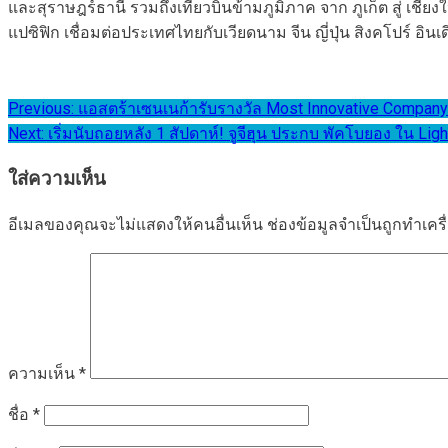
และสุราษฎร์ธานี รวมถึงเที่ยวบินข้ามภูมิภาค จาก ภูเก็ต สู่ เ
แปซิฟิก เชื่อมต่อประเทศไทยกับเวียดนาม จีน ญี่ปุ่น สิงคโปร์ อิ
แนะแนว
Previous:
แอสตร้าเซนเนก้ารับรางวัล Most Innovative Compa
Next:
เริ่มนับถอยหลัง 1 สัปดาห์! จูจีฮุน ประกบ พัคโบยอง ใน Li
เรื่อง
ใส่ความเห็น
อีเมลของคุณจะไม่แสดงให้คนอื่นเห็น
ช่องข้อมูลจำเป็นถูกทำเค
ความเห็น
*
ชื่อ
*