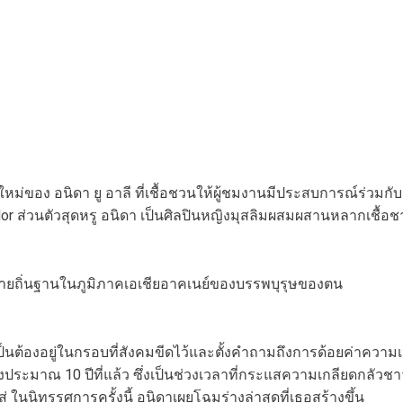
่ของ อนิดา ยู อาลี ที่เชื้อชวนให้ผู้ชมงานมีประสบการณ์ร่วมก
hador ส่วนตัวสุดหรู อนิดา เป็นศิลปินหญิงมุสลิมผสมผสานหลากเชื้อช
้ายถิ่นฐานในภูมิภาคเอเชียอาคเนย์ของบรรพบุรุษของตน
ต้องอยู่ในกรอบที่สังคมขีดไว้และตั้งคำถามถึงการด้อยค่าความเป็
ะมาณ 10 ปีที่แล้ว ซึ่งเป็นช่วงเวลาที่กระแสความเกลียดกลัวชาว
่ ในนิทรรศการครั้งนี้ อนิดาเผยโฉมร่างล่าสุดที่เธอสร้างขึ้น