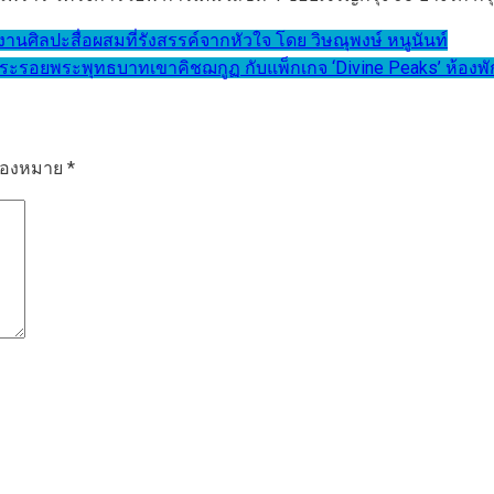
ลปะสื่อผสมที่รังสรรค์จากหัวใจ โดย วิษณุพงษ์ หนูนันท์
การะรอยพระพุทธบาทเขาคิชฌกูฏ กับแพ็กเกจ ‘Divine Peaks’ ห้อง
รื่องหมาย
*