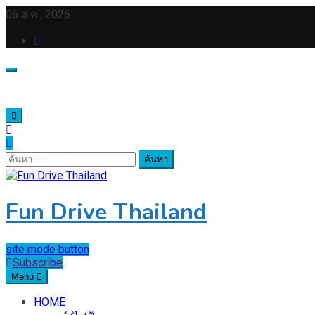
Skip
06 ส.ค., 2026
to
content
ค้นหา
สำหรับ:
Fun Drive Thailand
site mode button
Subscribe
Menu
HOME