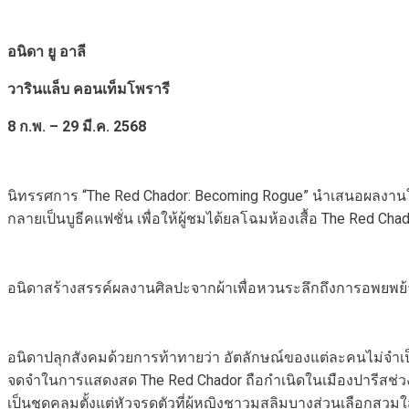
อนิดา ยู อาลี
วารินแล็บ คอนเท็มโพรารี
8 ก.พ. – 29 มี.ค. 2568
นิทรรศการ “The Red Chador: Becoming Rogue” นำเสนอผลงานใหม
กลายเป็นบูธีคแฟชั่น เพื่อให้ผู้ชมได้ยลโฉมห้องเสื้อ The Red C
อนิดาสร้างสรรค์ผลงานศิลปะจากผ้าเพื่อหวนระลึกถึงการอพยพย
อนิดาปลุกสังคมด้วยการท้าทายว่า อัตลักษณ์ของแต่ละคนไม่จำเป็น
จดจำในการแสดงสด The Red Chador ถือกำเนิดในเมืองปารีสช่วงปร
เป็นชุดคลุมตั้งแต่หัวจรดตัวที่ผู้หญิงชาวมุสลิมบางส่วนเลือกสวมใส