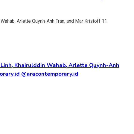
ng Linh, Khairulddin Wahab, Arlette Quynh-Anh
porary.id @aracontemporary.id