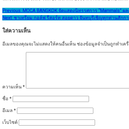
แนะแนว
Previous:
MOCA BANGKOK จัดแสดงนิทรรศการ “Mammals” ผลงานศิ
Next:
ชาเทรียม กอล์ฟ รีสอร์ท สอยดาว จันทบุรีเชิญทุกท่านสัก
เรื่อง
ใส่ความเห็น
อีเมลของคุณจะไม่แสดงให้คนอื่นเห็น
ช่องข้อมูลจำเป็นถูกทำเค
ความเห็น
*
ชื่อ
*
อีเมล
*
เว็บไซต์