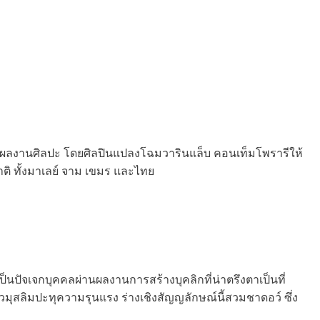
ับผลงานศิลปะ โดยศิลปินแปลงโฉมวารินแล็บ คอนเท็มโพรารีให้
าติ ทั้งมาเลย์ จาม เขมร และไทย
นปัจเจกบุคคลผ่านผลงานการสร้างบุคลิกที่น่าตรึงตาเป็นที่
มุสลิมปะทุความรุนแรง ร่างเชิงสัญญลักษณ์นี้สวมชาดอว์ ซึ่ง