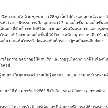
หม่ ซึ่งประกอบไปด้วย ชุดชาดอว์ 28 ชุดเต็มไปด้วยเอกลักษณ์เฉพา
็นหัวใจของนิทรรศการคือ ชุดชาดอว์ 2 คอลเล็คชั่น คอลเล็คชั่นละ 1
่นแสงที่ตัดเย็บจากผ้าที่ได้มาจากตลาดนัดในพนมเปญและกรุงเทพฯ 
คาเฟ่ ผ้าจากคอลเล็คชั่นนี้ ได้รับการสนับสนุนจากหอศิลป์บ้านจ
รินแล็บ คอนเท็มโพรารี ปลดแนวขีดกั้นระว่างผู้ชมกับงานศิลปะลง
ือกสวมชุดชาดอร์ที่แสนเริ่ด และถ่ายรูปในฉากเซลฟี่ในห้องนิทรรศ
ัลลอฮ์
ผู้ชมสวมใส่ชุดชาดอร์ ร่วมเป็นผู้ปลุกกระแส และร่วมมองโลกผ่า
นเสาร์ที่ 8 กุมภาพันธ์ 2568 ซึ่งในวันแรกจะมีกิจกรรมเสวนาศิลป
พรารี โครงการโอพี การ์เด้น เลขที่ 4 ซอยเจริญกรุง 36 บางรัก กรุ